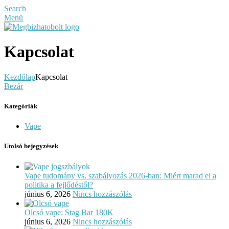
Search
Menü
Kapcsolat
Kezdőlap
Kapcsolat
Bezár
Kategóriák
Vape
Utolsó bejegyzések
Vape tudomány vs. szabályozás 2026-ban: Miért marad el a
politika a fejlődéstől?
június 6, 2026
Nincs hozzászólás
Olcsó vape: Stag Bar 180K
június 6, 2026
Nincs hozzászólás