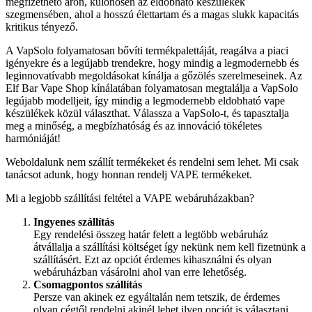
megfizethető áron, különösen az eldobható készülékek
szegmensében, ahol a hosszú élettartam és a magas slukk kapacitás
kritikus tényező.
A VapSolo folyamatosan bővíti termékpalettáját, reagálva a piaci
igényekre és a legújabb trendekre, hogy mindig a legmodernebb és
leginnovatívabb megoldásokat kínálja a gőzölés szerelmeseinek. Az
Elf Bar Vape Shop kínálatában folyamatosan megtalálja a VapSolo
legújabb modelljeit, így mindig a legmodernebb eldobható vape
készülékek közül választhat. Válassza a VapSolo-t, és tapasztalja
meg a minőség, a megbízhatóság és az innováció tökéletes
harmóniáját!
Weboldalunk nem szállít termékeket és rendelni sem lehet. Mi csak
tanácsot adunk, hogy honnan rendelj VAPE termékeket.
Mi a legjobb szállítási feltétel a VAPE webáruházakban?
Ingyenes szállítás
Egy rendelési összeg határ felett a legtöbb webáruház
átvállalja a szállítási költséget így nekünk nem kell fizetnünk a
szállításért. Ezt az opciót érdemes kihasználni és olyan
webáruházban vásárolni ahol van erre lehetőség.
Csomagpontos szállítás
Persze van akinek ez egyáltalán nem tetszik, de érdemes
olyan cégtől rendelni akinél lehet ilyen opciót is választani,