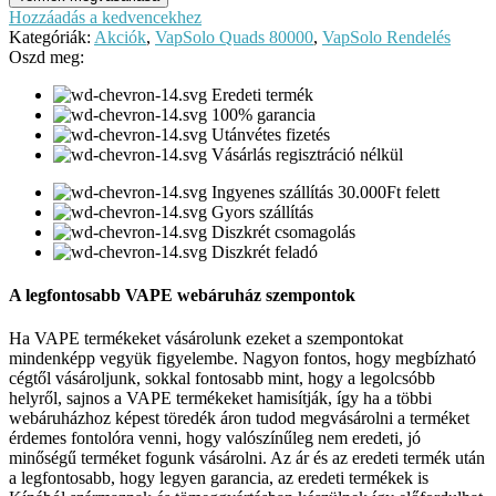
Hozzáadás a kedvencekhez
Kategóriák:
Akciók
,
VapSolo Quads 80000
,
VapSolo Rendelés
Oszd meg:
Eredeti termék
100% garancia
Utánvétes fizetés
Vásárlás regisztráció nélkül
Ingyenes szállítás 30.000Ft felett
Gyors szállítás
Diszkrét csomagolás
Diszkrét feladó
A legfontosabb VAPE webáruház szempontok
Ha VAPE termékeket vásárolunk ezeket a szempontokat
mindenképp vegyük figyelembe. Nagyon fontos, hogy megbízható
cégtől vásároljunk, sokkal fontosabb mint, hogy a legolcsóbb
helyről, sajnos a VAPE termékeket hamisítják, így ha a többi
webáruházhoz képest töredék áron tudod megvásárolni a terméket
érdemes fontolóra venni, hogy valószínűleg nem eredeti, jó
minőségű terméket fogunk vásárolni. Az ár és az eredeti termék után
a legfontosabb, hogy legyen garancia, az eredeti termékek is