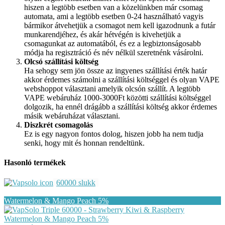
hiszen a legtöbb esetben van a közelünkben már csomag
automata, ami a legtöbb esetben 0-24 használható vagyis
bármikor átvehetjük a csomagot nem kell igazodnunk a futár
munkarendjéhez, és akár hétvégén is kivehetjük a
csomagunkat az automatából, és ez a legbiztonságosabb
módja ha regisztráció és név nélkül szeretnénk vásárolni.
Olcsó szállítási költség
Ha sehogy sem jön össze az ingyenes szállítási érték határ
akkor érdemes számolni a szállítási költséggel és olyan VAPE
webshoppot választani amelyik olcsón szállít. A legtöbb
VAPE webáruház 1000-3000Ft közötti szállítási költséggel
dolgozik, ha ennél drágább a szállítási költség akkor érdemes
másik webáruházat választani.
Diszkrét csomagolás
Ez is egy nagyon fontos dolog, hiszen jobb ha nem tudja
senki, hogy mit és honnan rendeltünk.
Hasonló termékek
60000 slukk