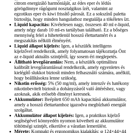
citrom energizáló harmóniáját, az édes eper és lédús
görögdinnye rágógumi nosztalgikus ízét, valamint az
egzotikus eper és kiwi frissítő párosát. Ez a sokszínű paletta
biztosítja, hogy minden hangulathoz megtalálja a tökéletes ízt.
Liquid kapacitás:
Kivételesen nagy, összesen 40 ml e-liquid,
amely négy darab 10 ml-es tartályban található. Ez a bőséges
mennyiség felel a hihetetlenül hosszú élettartamért és a
megszakítás nélküli élményért.
Liquid állapot kijelzés:
Igen, a készülék intelligens
kijelzővel rendelkezik, amely folyamatosan tájékoztatja Önt
az e-liquid aktuális szintjéről, így sosem éri meglepetés.
Állítható levegőáramlás:
Nem, a készülék optimálisra
kalibrált levegőáramlással rendelkezik, amely egyenletes és
kielégítő slukkot biztosít minden felhasználó számára, anélkül,
hogy beállításokra lenne szükség.
Nikotin erősség:
5% (50 mg/ml), amely intenzív és hatékony
nikotinbevitelt biztosít a dohányzásról való áttéréshez, vagy
azoknak, akik erősebb élményt keresnek.
Akkumulátor:
Beépített 650 mAh kapacitású akkumulátor,
amely a hosszú élettartamhoz igazodva megbízható energiát
szolgáltat.
Akkumulátor állapot kijelzés:
Igen, a praktikus kijelző
segítségével könnyedén nyomon követheti az akkumulátor
töltöttségi szintjét, elkerülve a váratlan lemerülést.
Mérete:
Kompakt és ergonomikus kialakítás: φ 124×44×44