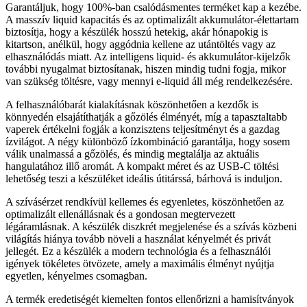
Garantáljuk, hogy 100%-ban csalódásmentes terméket kap a kezébe.
A masszív liquid kapacitás és az optimalizált akkumulátor-élettartam
biztosítja, hogy a készülék hosszú hetekig, akár hónapokig is
kitartson, anélkül, hogy aggódnia kellene az utántöltés vagy az
elhasználódás miatt. Az intelligens liquid- és akkumulátor-kijelzők
további nyugalmat biztosítanak, hiszen mindig tudni fogja, mikor
van szükség töltésre, vagy mennyi e-liquid áll még rendelkezésére.
A felhasználóbarát kialakításnak köszönhetően a kezdők is
könnyedén elsajátíthatják a gőzölés élményét, míg a tapasztaltabb
vaperek értékelni fogják a konzisztens teljesítményt és a gazdag
ízvilágot. A négy különböző ízkombináció garantálja, hogy sosem
válik unalmassá a gőzölés, és mindig megtalálja az aktuális
hangulatához illő aromát. A kompakt méret és az USB-C töltési
lehetőség teszi a készüléket ideális útitárssá, bárhová is induljon.
A szívásérzet rendkívül kellemes és egyenletes, köszönhetően az
optimalizált ellenállásnak és a gondosan megtervezett
légáramlásnak. A készülék diszkrét megjelenése és a szívás közbeni
világítás hiánya tovább növeli a használat kényelmét és privát
jellegét. Ez a készülék a modern technológia és a felhasználói
igények tökéletes ötvözete, amely a maximális élményt nyújtja
egyetlen, kényelmes csomagban.
A termék eredetiségét kiemelten fontos ellenőrizni a hamisítványok