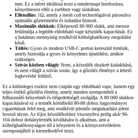
mm. Ez a méret ideálissá teszi a mindennapi hordozásra,
kényelmesen elfér a zsebben vagy táskában.
Ellenállás:
1Ω, amely a mesh coil technológiával párosulva
optimális gőztermelést és ízátadást biztosít.
Maximális slukkok:
Elképesztő 80 000 slukk, ami messze
felülmúlja a legtöbb eldobható vape készülék kapacitását. Ez
a hatalmas mennyiség rendkívül költséghatékony megoldást
kínál.
Töltés:
Gyors és modern USB-C porton keresztül történik,
amely biztosítja a gyors és kényelmes újratöltést, amikor
szükséges.
Szívás közben világít:
Nem, a készülék diszkrét kialakítású,
és nem világít a szívás során, így a gőzölés élménye a lehető
legkevésbé feltűnő.
Ez a különleges eszköz nem csupán egy eldobható vape, hanem egy
teljes értékű gőzölési élmény, amely minden szempontból a
felhasználó kényelmét és elégedettségét szolgálja. A 80 000 slukkos
kapacitásával ez a termék körülbelül 80-88 doboz hagyományos
cigarettának felel meg, ami rendkívül jelentős megtakarítást jelent
hosszú távon. Az iQos készülékekhez viszonyítva pedig akár 96-
104 doboz dohánytermék kiváltására is alkalmas, ami a
költséghatékonyságon túl a kényelem és a környezetvédelem
szempontjából is kiemelkedővé teszi.