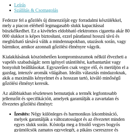
Leírás
Szállítás & Csomagolás
Fedezze fel a gőzölés új dimenzióját egy forradalmi készülékkel,
mely a piacon elérhető legmagasabb slukk kapacitással
büszkélkedhet. Ez a kivételes eldobható elektromos cigaretta akár 80
000 slukkot is képes biztosítani, ezzel páratlanul hosszú távú és
megbízható társává válik a mindennapokban, utazások során, vagy
bármikor, amikor azonnali gőzölési élményre vágyik.
Kialakításának köszönhetően kompromisszumok nélkül élvezheti a
vapelés szabadságát: nem igényel utántöltést, karbantartást vagy
bonyolult beállításokat. Egyszerűen csak vegye elő, és merüljön el a
gazdag, intenzív aromák világában. Ideális választás mindazoknak,
akik a maximális kényelmet és a hosszan tartó, kiváló minőségű
gőzölési élményt keresik.
Az alábbiakban részletesen bemutatjuk a termék legfontosabb
jellemzőit és specifikációit, amelyek garantálják a zavartalan és
élvezetes gőzölési élményt:
Ízesítés:
Négy különleges és harmonikus ízkombináció,
melyek garantálják a változatosságot és az élvezetet minden
egyes slukk során. Kóstolja meg a frissítő vegyes bogyós
gyümölcsök zamatos egyvelegét, a pikáns cseresznye és