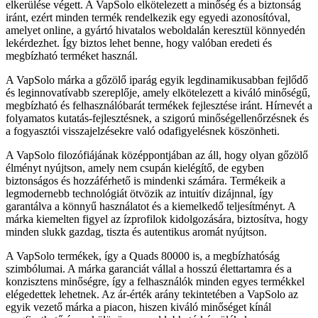
elkerülése végett. A VapSolo elkötelezett a minőség és a biztonság
iránt, ezért minden termék rendelkezik egy egyedi azonosítóval,
amelyet online, a gyártó hivatalos weboldalán keresztül könnyedén
lekérdezhet. Így biztos lehet benne, hogy valóban eredeti és
megbízható terméket használ.
A VapSolo márka a gőzölő iparág egyik legdinamikusabban fejlődő
és leginnovatívabb szereplője, amely elkötelezett a kiváló minőségű,
megbízható és felhasználóbarát termékek fejlesztése iránt. Hírnevét a
folyamatos kutatás-fejlesztésnek, a szigorú minőségellenőrzésnek és
a fogyasztói visszajelzésekre való odafigyelésnek köszönheti.
A VapSolo filozófiájának középpontjában az áll, hogy olyan gőzölő
élményt nyújtson, amely nem csupán kielégítő, de egyben
biztonságos és hozzáférhető is mindenki számára. Termékeik a
legmodernebb technológiát ötvözik az intuitív dizájnnal, így
garantálva a könnyű használatot és a kiemelkedő teljesítményt. A
márka kiemelten figyel az ízprofilok kidolgozására, biztosítva, hogy
minden slukk gazdag, tiszta és autentikus aromát nyújtson.
A VapSolo termékek, így a Quads 80000 is, a megbízhatóság
szimbólumai. A márka garanciát vállal a hosszú élettartamra és a
konzisztens minőségre, így a felhasználók minden egyes termékkel
elégedettek lehetnek. Az ár-érték arány tekintetében a VapSolo az
egyik vezető márka a piacon, hiszen kiváló minőséget kínál