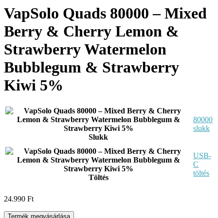
VapSolo Quads 80000 – Mixed
Berry & Cherry Lemon &
Strawberry Watermelon
Bubblegum & Strawberry
Kiwi 5%
80000
slukk
Slukk
USB-
C
töltés
Töltés
24.990
Ft
Termék megvásárlása