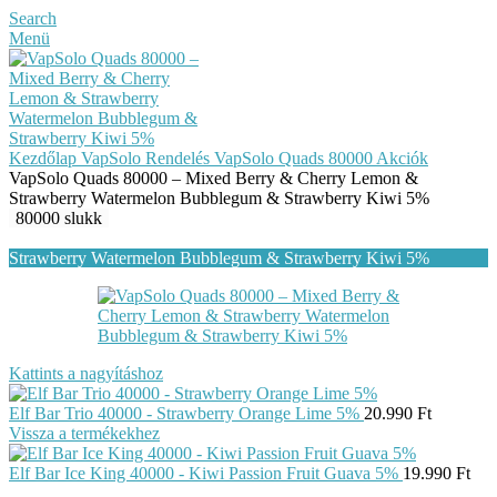
Search
Menü
Kezdőlap
VapSolo Rendelés
VapSolo Quads 80000
Akciók
VapSolo Quads 80000 – Mixed Berry & Cherry Lemon &
Strawberry Watermelon Bubblegum & Strawberry Kiwi 5%
80000 slukk
Kattints a nagyításhoz
Elf Bar Trio 40000 - Strawberry Orange Lime 5%
20.990
Ft
Vissza a termékekhez
Elf Bar Ice King 40000 - Kiwi Passion Fruit Guava 5%
19.990
Ft