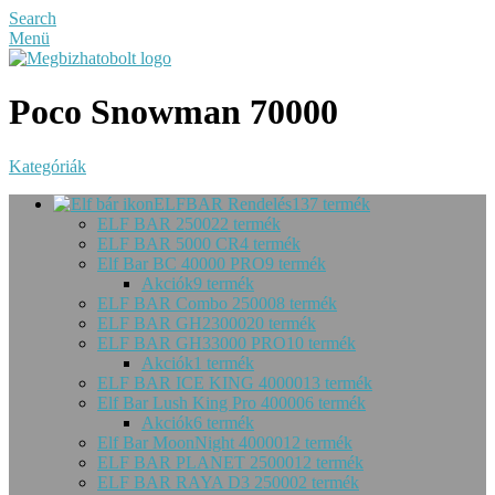
Search
Menü
Poco Snowman 70000
Kategóriák
ELFBAR Rendelés
137 termék
ELF BAR 2500
22 termék
ELF BAR 5000 CR
4 termék
Elf Bar BC 40000 PRO
9 termék
Akciók
9 termék
ELF BAR Combo 25000
8 termék
ELF BAR GH23000
20 termék
ELF BAR GH33000 PRO
10 termék
Akciók
1 termék
ELF BAR ICE KING 40000
13 termék
Elf Bar Lush King Pro 40000
6 termék
Akciók
6 termék
Elf Bar MoonNight 40000
12 termék
ELF BAR PLANET 25000
12 termék
ELF BAR RAYA D3 25000
2 termék