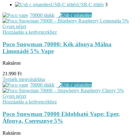
USB-C töltés
USB-C töltés
3
70000 slukk
Gyors nézet
Hozzáadás a kedvencekhez
Poco Snowman 70000: Kék áfonya Málna
Limonádé 5% Vape
Raktáron
21.990
Ft
Termék megvásárlása
70000 slukk
Gyors nézet
Hozzáadás a kedvencekhez
Poco Snowman 70000 Eldobható Vape: Eper,
Áfonya, Cseresznye 5%
Raktáron