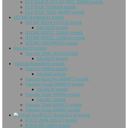
ELF BAR RAYA D3 PRO 30000
5 termék
ELF BAR TE6000
4 termék
ELF BAR TRIO 40000
7 termék
HITME Rendelés
41 termék
HITME HIGH FIVE
20 termék
Akciók
20 termék
HITME HITEC 25000
1 termék
HITME HITEC 25000
10 termék
HITME HM20000
10 termék
Stag bar
10 termék
Stag bar 180K 6in1
10 termék
Akciók
10 termék
VapSolo Rendelés
65 termék
VapSolo 180K
8 termék
Akciók
8 termék
VapSolo King Pro 40000
15 termék
VapSolo Quads 80000
19 termék
Akciók
18 termék
Vapsolo Triple 30000
6 termék
Akciók
1 termék
Vapsolo Triple 60000
15 termék
Vapsolo Twins 20000
2 termék
POCO Rendelés
138 termék
POCO 260K 6IN1
15 termék
POCO BE 5000
1 termék