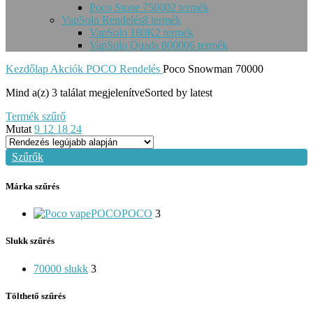
Poco Stone 75000
2 termék
VapSolo Rendelés
8 termék
VapSolo 180K
2 termék
VapSolo Quads 80000
6 termék
Kezdőlap
Akciók
POCO Rendelés
Poco Snowman 70000
Mind a(z) 3 találat megjelenítve
Sorted by latest
Termék szűrő
Mutat
9
12
18
24
Szűrők
Márka szűrés
POCO
POCO
3
Slukk szűrés
70000 slukk
3
Tölthető szűrés