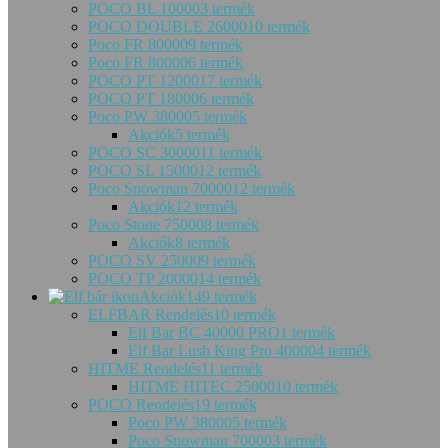
POCO BL 10000
3 termék
POCO DOUBLE 26000
10 termék
Poco FR 80000
9 termék
Poco FR 80000
6 termék
POCO PT 12000
17 termék
POCO PT 18000
6 termék
Poco PW 38000
5 termék
Akciók
5 termék
POCO SC 30000
11 termék
POCO SL 15000
12 termék
Poco Snowman 70000
12 termék
Akciók
12 termék
Poco Stone 75000
8 termék
Akciók
8 termék
POCO SV 25000
9 termék
POCO TP 20000
14 termék
Akciók
149 termék
ELFBAR Rendelés
10 termék
Elf Bar BC 40000 PRO
1 termék
Elf Bar Lush King Pro 40000
4 termék
HITME Rendelés
11 termék
HITME HITEC 25000
10 termék
POCO Rendelés
19 termék
Poco PW 38000
5 termék
Poco Snowman 70000
3 termék