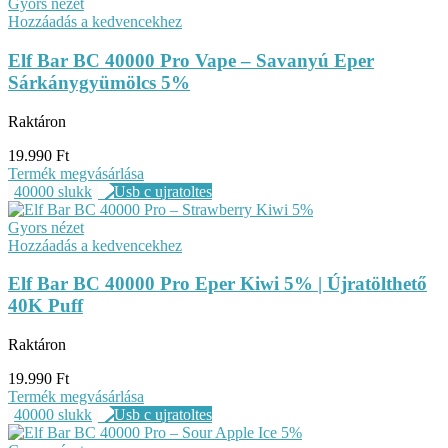
Gyors nézet
Hozzáadás a kedvencekhez
Elf Bar BC 40000 Pro Vape – Savanyú Eper
Sárkánygyümölcs 5%
Raktáron
19.990
Ft
Termék megvásárlása
40000 slukk
Gyors nézet
Hozzáadás a kedvencekhez
Elf Bar BC 40000 Pro Eper Kiwi 5% | Újratölthető
40K Puff
Raktáron
19.990
Ft
Termék megvásárlása
40000 slukk