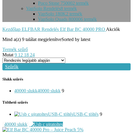
Poco Stone 75000
2 termék
VapSolo Rendelés
8 termék
VapSolo 180K
2 termék
VapSolo Quads 80000
6 termék
Kezdőlap
ELFBAR Rendelés
Elf Bar BC 40000 PRO
Akciók
Mind a(z) 9 találat megjelenítve
Sorted by latest
Termék szűrő
Mutat
9
12
18
24
Szűrők
Slukk szűrés
40000 slukk
40000 slukk
9
Tölthető szűrés
USB-C töltés
USB-C töltés
9
40000 slukk