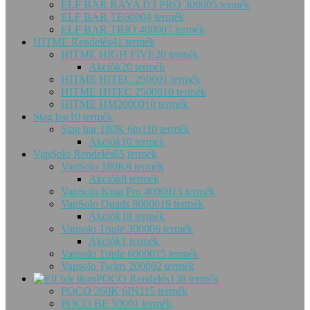
ELF BAR RAYA D3 PRO 30000
5 termék
ELF BAR TE6000
4 termék
ELF BAR TRIO 40000
7 termék
HITME Rendelés
41 termék
HITME HIGH FIVE
20 termék
Akciók
20 termék
HITME HITEC 25000
1 termék
HITME HITEC 25000
10 termék
HITME HM20000
10 termék
Stag bar
10 termék
Stag bar 180K 6in1
10 termék
Akciók
10 termék
VapSolo Rendelés
65 termék
VapSolo 180K
8 termék
Akciók
8 termék
VapSolo King Pro 40000
15 termék
VapSolo Quads 80000
19 termék
Akciók
18 termék
Vapsolo Triple 30000
6 termék
Akciók
1 termék
Vapsolo Triple 60000
15 termék
Vapsolo Twins 20000
2 termék
POCO Rendelés
138 termék
POCO 260K 6IN1
15 termék
POCO BE 5000
1 termék