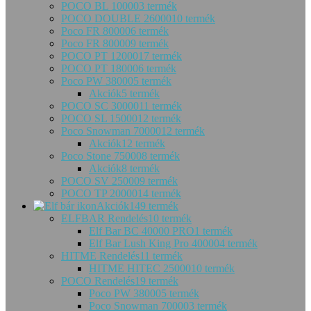
POCO BL 10000
3 termék
POCO DOUBLE 26000
10 termék
Poco FR 80000
6 termék
Poco FR 80000
9 termék
POCO PT 12000
17 termék
POCO PT 18000
6 termék
Poco PW 38000
5 termék
Akciók
5 termék
POCO SC 30000
11 termék
POCO SL 15000
12 termék
Poco Snowman 70000
12 termék
Akciók
12 termék
Poco Stone 75000
8 termék
Akciók
8 termék
POCO SV 25000
9 termék
POCO TP 20000
14 termék
Akciók
149 termék
ELFBAR Rendelés
10 termék
Elf Bar BC 40000 PRO
1 termék
Elf Bar Lush King Pro 40000
4 termék
HITME Rendelés
11 termék
HITME HITEC 25000
10 termék
POCO Rendelés
19 termék
Poco PW 38000
5 termék
Poco Snowman 70000
3 termék