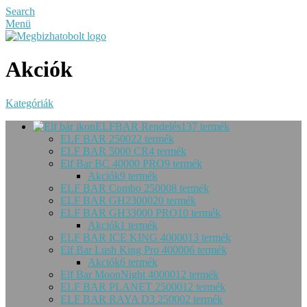
Search
Menü
Akciók
Kategóriák
ELFBAR Rendelés
137 termék
ELF BAR 2500
22 termék
ELF BAR 5000 CR
4 termék
Elf Bar BC 40000 PRO
9 termék
Akciók
9 termék
ELF BAR Combo 25000
8 termék
ELF BAR GH23000
20 termék
ELF BAR GH33000 PRO
10 termék
Akciók
1 termék
ELF BAR ICE KING 40000
13 termék
Elf Bar Lush King Pro 40000
6 termék
Akciók
6 termék
Elf Bar MoonNight 40000
12 termék
ELF BAR PLANET 25000
12 termék
ELF BAR RAYA D3 25000
2 termék