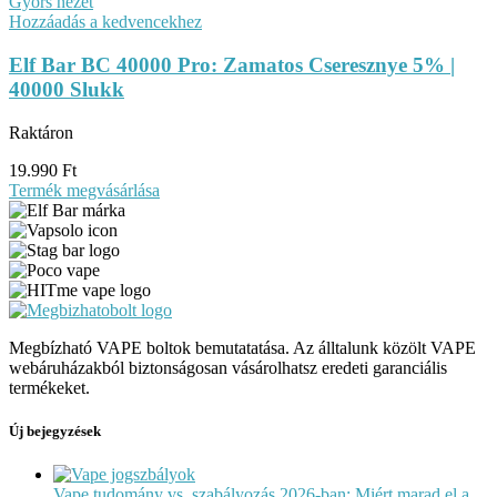
Gyors nézet
Hozzáadás a kedvencekhez
Elf Bar BC 40000 Pro: Zamatos Cseresznye 5% |
40000 Slukk
Raktáron
19.990
Ft
Termék megvásárlása
Megbízható VAPE boltok bemutatatása. Az álltalunk közölt VAPE
webáruházakból biztonságosan vásárolhatsz eredeti garanciális
termékeket.
Új bejegyzések
Vape tudomány vs. szabályozás 2026-ban: Miért marad el a