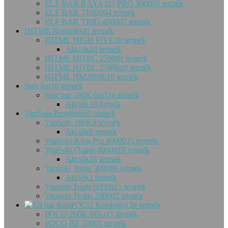
ELF BAR RAYA D3 PRO 30000
5 termék
ELF BAR TE6000
4 termék
ELF BAR TRIO 40000
7 termék
HITME Rendelés
41 termék
HITME HIGH FIVE
20 termék
Akciók
20 termék
HITME HITEC 25000
1 termék
HITME HITEC 25000
10 termék
HITME HM20000
10 termék
Stag bar
10 termék
Stag bar 180K 6in1
10 termék
Akciók
10 termék
VapSolo Rendelés
65 termék
VapSolo 180K
8 termék
Akciók
8 termék
VapSolo King Pro 40000
15 termék
VapSolo Quads 80000
19 termék
Akciók
18 termék
Vapsolo Triple 30000
6 termék
Akciók
1 termék
Vapsolo Triple 60000
15 termék
Vapsolo Twins 20000
2 termék
POCO Rendelés
138 termék
POCO 260K 6IN1
15 termék
POCO BE 5000
1 termék