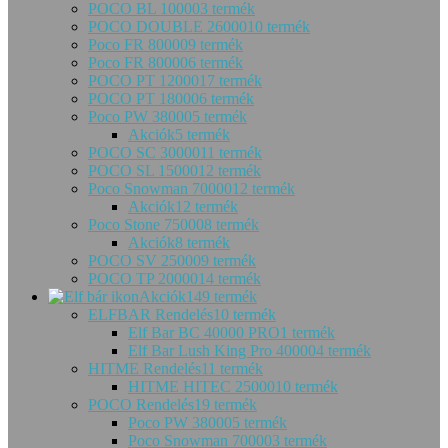
POCO BL 10000
3 termék
POCO DOUBLE 26000
10 termék
Poco FR 80000
9 termék
Poco FR 80000
6 termék
POCO PT 12000
17 termék
POCO PT 18000
6 termék
Poco PW 38000
5 termék
Akciók
5 termék
POCO SC 30000
11 termék
POCO SL 15000
12 termék
Poco Snowman 70000
12 termék
Akciók
12 termék
Poco Stone 75000
8 termék
Akciók
8 termék
POCO SV 25000
9 termék
POCO TP 20000
14 termék
Akciók
149 termék
ELFBAR Rendelés
10 termék
Elf Bar BC 40000 PRO
1 termék
Elf Bar Lush King Pro 40000
4 termék
HITME Rendelés
11 termék
HITME HITEC 25000
10 termék
POCO Rendelés
19 termék
Poco PW 38000
5 termék
Poco Snowman 70000
3 termék