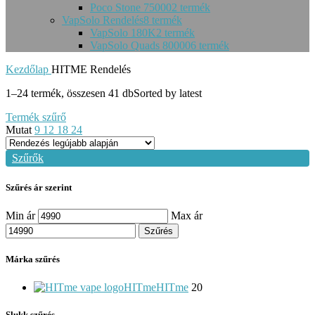
Poco Stone 75000
2 termék
VapSolo Rendelés
8 termék
VapSolo 180K
2 termék
VapSolo Quads 80000
6 termék
Kezdőlap
HITME Rendelés
1–24 termék, összesen 41 db
Sorted by latest
Termék szűrő
Mutat
9
12
18
24
Szűrők
Szűrés ár szerint
Min ár
Max ár
Szűrés
Márka szűrés
HITme
HITme
20
Slukk szűrés