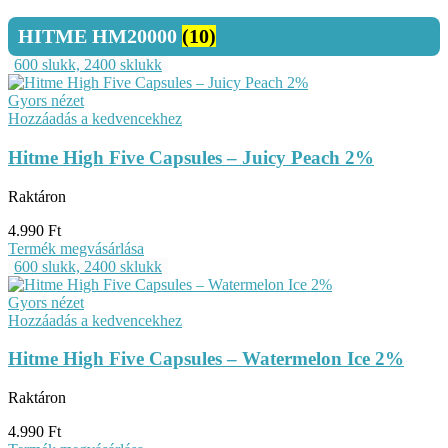
HITME HM20000
(10)
600 slukk, 2400 sklukk
Gyors nézet
Hozzáadás a kedvencekhez
Hitme High Five Capsules – Juicy Peach 2%
Raktáron
4.990
Ft
Termék megvásárlása
600 slukk, 2400 sklukk
Gyors nézet
Hozzáadás a kedvencekhez
Hitme High Five Capsules – Watermelon Ice 2%
Raktáron
4.990
Ft