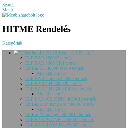
Search
Menü
HITME Rendelés
Kategóriák
ELFBAR Rendelés
137 termék
ELF BAR 2500
22 termék
ELF BAR 5000 CR
4 termék
Elf Bar BC 40000 PRO
9 termék
Akciók
9 termék
ELF BAR Combo 25000
8 termék
ELF BAR GH23000
20 termék
ELF BAR GH33000 PRO
10 termék
Akciók
1 termék
ELF BAR ICE KING 40000
13 termék
Elf Bar Lush King Pro 40000
6 termék
Akciók
6 termék
Elf Bar MoonNight 40000
12 termék
ELF BAR PLANET 25000
12 termék
ELF BAR RAYA D3 25000
2 termék