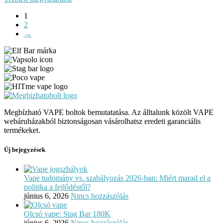
1
2
→
Megbízható VAPE boltok bemutatatása. Az álltalunk közölt VAPE
webáruházakból biztonságosan vásárolhatsz eredeti garanciális
termékeket.
Új bejegyzések
Vape tudomány vs. szabályozás 2026-ban: Miért marad el a
politika a fejlődéstől?
június 6, 2026
Nincs hozzászólás
Olcsó vape: Stag Bar 180K
június 6, 2026
Nincs hozzászólás