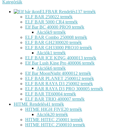
Kategóriák
ELFBAR Rendelés
137 termék
ELF BAR 2500
22 termék
ELF BAR 5000 CR
4 termék
Elf Bar BC 40000 PRO
9 termék
Akciók
9 termék
ELF BAR Combo 25000
8 termék
ELF BAR GH23000
20 termék
ELF BAR GH33000 PRO
10 termék
Akciók
1 termék
ELF BAR ICE KING 40000
13 termék
Elf Bar Lush King Pro 40000
6 termék
Akciók
6 termék
Elf Bar MoonNight 40000
12 termék
ELF BAR PLANET 25000
12 termék
ELF BAR RAYA D3 25000
2 termék
ELF BAR RAYA D3 PRO 30000
5 termék
ELF BAR TE6000
4 termék
ELF BAR TRIO 40000
7 termék
HITME Rendelés
41 termék
HITME HIGH FIVE
20 termék
Akciók
20 termék
HITME HITEC 25000
1 termék
HITME HITEC 25000
10 termék