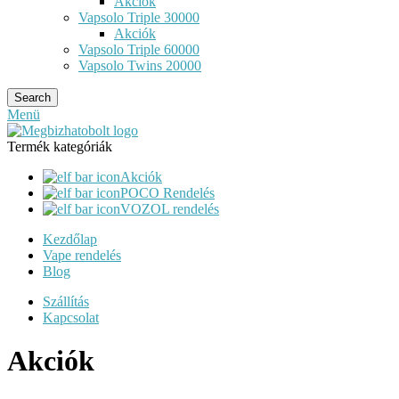
Akciók
Vapsolo Triple 30000
Akciók
Vapsolo Triple 60000
Vapsolo Twins 20000
Search
Menü
Termék kategóriák
Akciók
POCO Rendelés
VOZOL rendelés
Kezdőlap
Vape rendelés
Blog
Szállítás
Kapcsolat
Akciók