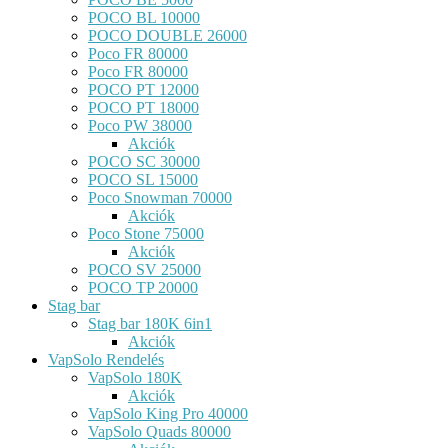
POCO BL 10000
POCO DOUBLE 26000
Poco FR 80000
Poco FR 80000
POCO PT 12000
POCO PT 18000
Poco PW 38000
Akciók
POCO SC 30000
POCO SL 15000
Poco Snowman 70000
Akciók
Poco Stone 75000
Akciók
POCO SV 25000
POCO TP 20000
Stag bar
Stag bar 180K 6in1
Akciók
VapSolo Rendelés
VapSolo 180K
Akciók
VapSolo King Pro 40000
VapSolo Quads 80000