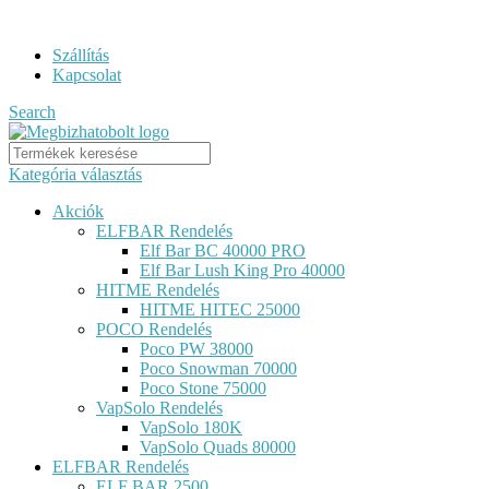
ELF BAR RENDELÉS GYORS KISZÁLLÍTÁSSAL...
Szállítás
Kapcsolat
Search
Kategória választás
Akciók
ELFBAR Rendelés
Elf Bar BC 40000 PRO
Elf Bar Lush King Pro 40000
HITME Rendelés
HITME HITEC 25000
POCO Rendelés
Poco PW 38000
Poco Snowman 70000
Poco Stone 75000
VapSolo Rendelés
VapSolo 180K
VapSolo Quads 80000
ELFBAR Rendelés
ELF BAR 2500