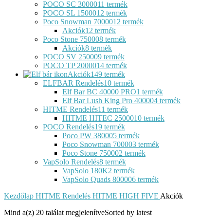
POCO SC 30000
11 termék
POCO SL 15000
12 termék
Poco Snowman 70000
12 termék
Akciók
12 termék
Poco Stone 75000
8 termék
Akciók
8 termék
POCO SV 25000
9 termék
POCO TP 20000
14 termék
Akciók
149 termék
ELFBAR Rendelés
10 termék
Elf Bar BC 40000 PRO
1 termék
Elf Bar Lush King Pro 40000
4 termék
HITME Rendelés
11 termék
HITME HITEC 25000
10 termék
POCO Rendelés
19 termék
Poco PW 38000
5 termék
Poco Snowman 70000
3 termék
Poco Stone 75000
2 termék
VapSolo Rendelés
8 termék
VapSolo 180K
2 termék
VapSolo Quads 80000
6 termék
Kezdőlap
HITME Rendelés
HITME HIGH FIVE
Akciók
Mind a(z) 20 találat megjelenítve
Sorted by latest