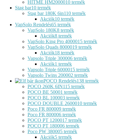
HITME HM20000
10 termék
Stag bar
10 termék
Stag bar 180K 6in1
10 termék
Akciók
10 termék
VapSolo Rendelés
65 termék
VapSolo 180K
8 termék
Akciók
8 termék
VapSolo King Pro 40000
15 termék
VapSolo Quads 80000
19 termék
Akciók
18 termék
Vapsolo Triple 30000
6 termék
Akciók
1 termék
Vapsolo Triple 60000
15 termék
Vapsolo Twins 20000
2 termék
POCO Rendelés
138 termék
POCO 260K 6IN1
15 termék
POCO BE 5000
1 termék
POCO BL 10000
3 termék
POCO DOUBLE 26000
10 termék
Poco FR 80000
9 termék
Poco FR 80000
6 termék
POCO PT 12000
17 termék
POCO PT 18000
6 termék
Poco PW 38000
5 termék
Akciók
5 termék