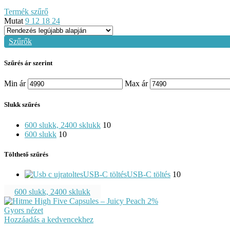
Termék szűrő
Mutat
9
12
18
24
Szűrők
Szűrés ár szerint
Min ár
Max ár
Slukk szűrés
600 slukk, 2400 sklukk
10
600 slukk
10
Tölthető szűrés
USB-C töltés
USB-C töltés
10
600 slukk, 2400 sklukk
Gyors nézet
Hozzáadás a kedvencekhez