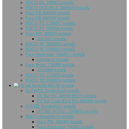
POCO BL 10000
3 termék
POCO DOUBLE 26000
10 termék
Poco FR 80000
9 termék
Poco FR 80000
6 termék
POCO PT 12000
17 termék
POCO PT 18000
6 termék
Poco PW 38000
5 termék
Akciók
5 termék
POCO SC 30000
11 termék
POCO SL 15000
12 termék
Poco Snowman 70000
12 termék
Akciók
12 termék
Poco Stone 75000
8 termék
Akciók
8 termék
POCO SV 25000
9 termék
POCO TP 20000
14 termék
Akciók
149 termék
ELFBAR Rendelés
10 termék
Elf Bar BC 40000 PRO
1 termék
Elf Bar Lush King Pro 40000
4 termék
HITME Rendelés
11 termék
HITME HITEC 25000
10 termék
POCO Rendelés
19 termék
Poco PW 38000
5 termék
Poco Snowman 70000
3 termék