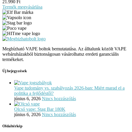
21.990
Ft
Termék megvásárlása
Megbízható VAPE boltok bemutatatása. Az álltalunk közölt VAPE
webáruházakból biztonságosan vásárolhatsz eredeti garanciális
termékeket.
Új bejegyzések
Vape tudomány vs. szabályozás 2026-ban: Miért marad el a
politika a fejlődéstől?
június 6, 2026
Nincs hozzászólás
Olcsó vape: Stag Bar 180K
június 6, 2026
Nincs hozzászólás
Oldaltérkép