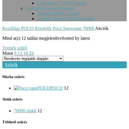
Poco Stone 75000
2 termék
VapSolo Rendelés
8 termék
VapSolo 180K
2 termék
VapSolo Quads 80000
6 termék
Kezdőlap
POCO Rendelés
Poco Snowman 70000
Akciók
Mind a(z) 12 találat megjelenítve
Sorted by latest
Termék szűrő
Mutat
9
12
18
24
Szűrők
Márka szűrés
POCO
POCO
12
Slukk szűrés
70000 slukk
12
Tölthető szűrés