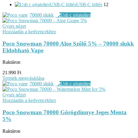
USB-C töltés
USB-C töltés
12
70000 slukk
Gyors nézet
Hozzáadás a kedvencekhez
Poco Snowman 70000 Aloe Szőlő 5% – 70000 slukk
Eldobható Vape
Raktáron
21.990
Ft
Termék megvásárlása
70000 slukk
Gyors nézet
Hozzáadás a kedvencekhez
Poco Snowman 70000 Görögdinnye Jeges Menta
5%
Raktáron