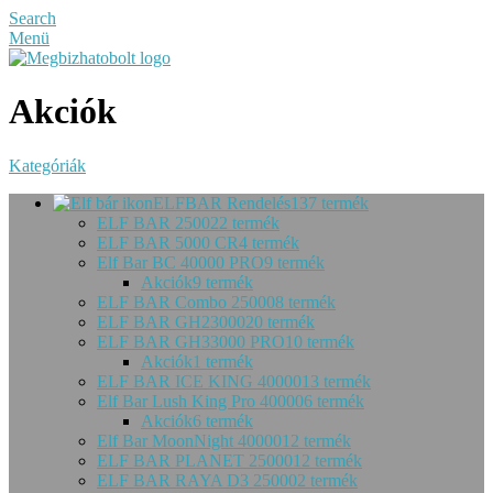
Search
Menü
Akciók
Kategóriák
ELFBAR Rendelés
137 termék
ELF BAR 2500
22 termék
ELF BAR 5000 CR
4 termék
Elf Bar BC 40000 PRO
9 termék
Akciók
9 termék
ELF BAR Combo 25000
8 termék
ELF BAR GH23000
20 termék
ELF BAR GH33000 PRO
10 termék
Akciók
1 termék
ELF BAR ICE KING 40000
13 termék
Elf Bar Lush King Pro 40000
6 termék
Akciók
6 termék
Elf Bar MoonNight 40000
12 termék
ELF BAR PLANET 25000
12 termék
ELF BAR RAYA D3 25000
2 termék