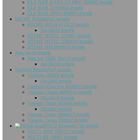
ELF BAR RAYA D3 PRO 30000
5 termék
ELF BAR TE6000
4 termék
ELF BAR TRIO 40000
7 termék
HITME Rendelés
41 termék
HITME HIGH FIVE
20 termék
Akciók
20 termék
HITME HITEC 25000
1 termék
HITME HITEC 25000
10 termék
HITME HM20000
10 termék
Stag bar
10 termék
Stag bar 180K 6in1
10 termék
Akciók
10 termék
VapSolo Rendelés
65 termék
VapSolo 180K
8 termék
Akciók
8 termék
VapSolo King Pro 40000
15 termék
VapSolo Quads 80000
19 termék
Akciók
18 termék
Vapsolo Triple 30000
6 termék
Akciók
1 termék
Vapsolo Triple 60000
15 termék
Vapsolo Twins 20000
2 termék
POCO Rendelés
138 termék
POCO 260K 6IN1
15 termék
POCO BE 5000
1 termék