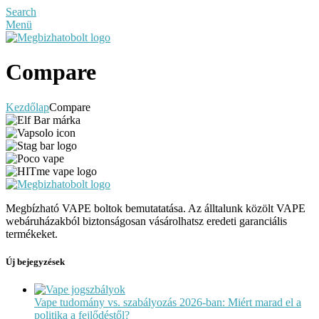
Search
Menü
Compare
Kezdőlap
Compare
Megbízható VAPE boltok bemutatatása. Az álltalunk közölt VAPE
webáruházakból biztonságosan vásárolhatsz eredeti garanciális
termékeket.
Új bejegyzések
Vape tudomány vs. szabályozás 2026-ban: Miért marad el a
politika a fejlődéstől?