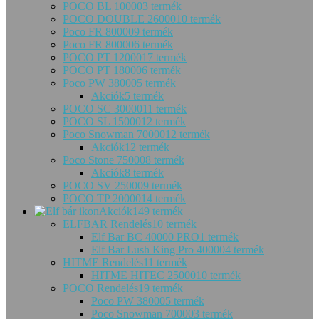
POCO BL 10000
3 termék
POCO DOUBLE 26000
10 termék
Poco FR 80000
9 termék
Poco FR 80000
6 termék
POCO PT 12000
17 termék
POCO PT 18000
6 termék
Poco PW 38000
5 termék
Akciók
5 termék
POCO SC 30000
11 termék
POCO SL 15000
12 termék
Poco Snowman 70000
12 termék
Akciók
12 termék
Poco Stone 75000
8 termék
Akciók
8 termék
POCO SV 25000
9 termék
POCO TP 20000
14 termék
Akciók
149 termék
ELFBAR Rendelés
10 termék
Elf Bar BC 40000 PRO
1 termék
Elf Bar Lush King Pro 40000
4 termék
HITME Rendelés
11 termék
HITME HITEC 25000
10 termék
POCO Rendelés
19 termék
Poco PW 38000
5 termék
Poco Snowman 70000
3 termék