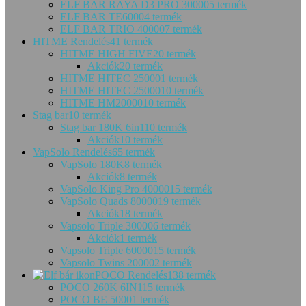
ELF BAR RAYA D3 PRO 30000
5 termék
ELF BAR TE6000
4 termék
ELF BAR TRIO 40000
7 termék
HITME Rendelés
41 termék
HITME HIGH FIVE
20 termék
Akciók
20 termék
HITME HITEC 25000
1 termék
HITME HITEC 25000
10 termék
HITME HM20000
10 termék
Stag bar
10 termék
Stag bar 180K 6in1
10 termék
Akciók
10 termék
VapSolo Rendelés
65 termék
VapSolo 180K
8 termék
Akciók
8 termék
VapSolo King Pro 40000
15 termék
VapSolo Quads 80000
19 termék
Akciók
18 termék
Vapsolo Triple 30000
6 termék
Akciók
1 termék
Vapsolo Triple 60000
15 termék
Vapsolo Twins 20000
2 termék
POCO Rendelés
138 termék
POCO 260K 6IN1
15 termék
POCO BE 5000
1 termék