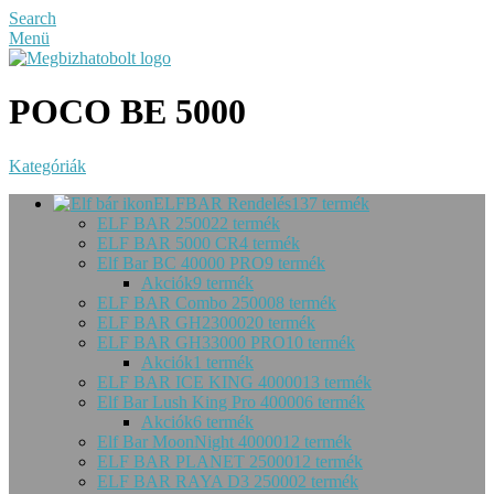
Search
Menü
POCO BE 5000
Kategóriák
ELFBAR Rendelés
137 termék
ELF BAR 2500
22 termék
ELF BAR 5000 CR
4 termék
Elf Bar BC 40000 PRO
9 termék
Akciók
9 termék
ELF BAR Combo 25000
8 termék
ELF BAR GH23000
20 termék
ELF BAR GH33000 PRO
10 termék
Akciók
1 termék
ELF BAR ICE KING 40000
13 termék
Elf Bar Lush King Pro 40000
6 termék
Akciók
6 termék
Elf Bar MoonNight 40000
12 termék
ELF BAR PLANET 25000
12 termék
ELF BAR RAYA D3 25000
2 termék