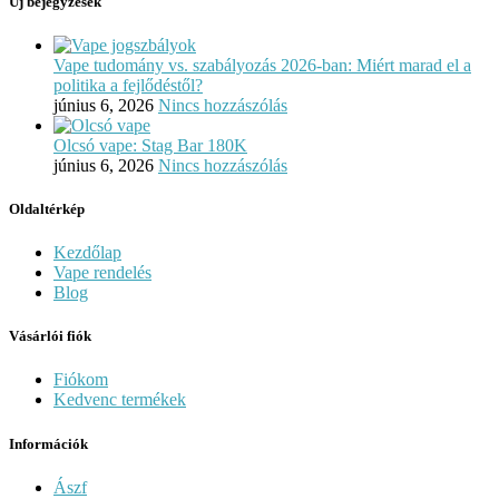
Új bejegyzések
Vape tudomány vs. szabályozás 2026-ban: Miért marad el a
politika a fejlődéstől?
június 6, 2026
Nincs hozzászólás
Olcsó vape: Stag Bar 180K
június 6, 2026
Nincs hozzászólás
Oldaltérkép
Kezdőlap
Vape rendelés
Blog
Vásárlói fiók
Fiókom
Kedvenc termékek
Információk
Ászf