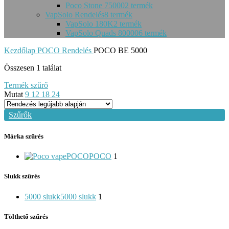
Poco Stone 75000
2 termék
VapSolo Rendelés
8 termék
VapSolo 180K
2 termék
VapSolo Quads 80000
6 termék
Kezdőlap
POCO Rendelés
POCO BE 5000
Összesen 1 találat
Termék szűrő
Mutat
9
12
18
24
Szűrők
Márka szűrés
POCO
POCO
1
Slukk szűrés
5000 slukk
5000 slukk
1
Tölthető szűrés