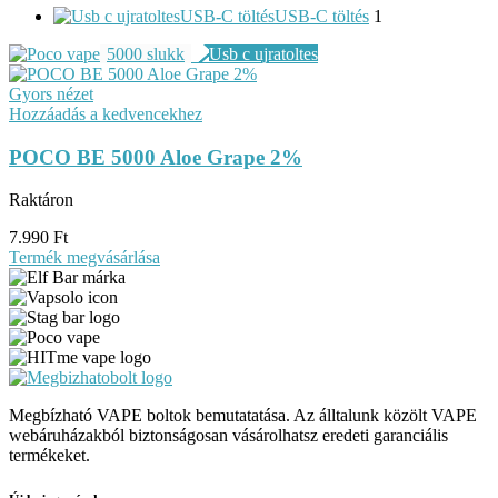
USB-C töltés
USB-C töltés
1
5000 slukk
Gyors nézet
Hozzáadás a kedvencekhez
POCO BE 5000 Aloe Grape 2%
Raktáron
7.990
Ft
Termék megvásárlása
Megbízható VAPE boltok bemutatatása. Az álltalunk közölt VAPE
webáruházakból biztonságosan vásárolhatsz eredeti garanciális
termékeket.