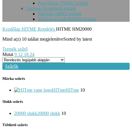
Poco Stone 75000
2 termék
VapSolo Rendelés
8 termék
VapSolo 180K
2 termék
VapSolo Quads 80000
6 termék
Kezdőlap
HITME Rendelés
HITME HM20000
Mind a(z) 10 találat megjelenítve
Sorted by latest
Termék szűrő
Mutat
9
12
18
24
Szűrők
Márka szűrés
HITme
HITme
10
Slukk szűrés
20000 slukk
20000 slukk
10
Tölthető szűrés