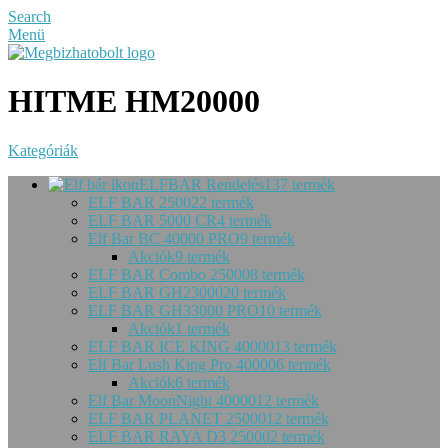
Search
Menü
HITME HM20000
Kategóriák
ELFBAR Rendelés
137 termék
ELF BAR 2500
22 termék
ELF BAR 5000 CR
4 termék
Elf Bar BC 40000 PRO
9 termék
Akciók
9 termék
ELF BAR Combo 25000
8 termék
ELF BAR GH23000
20 termék
ELF BAR GH33000 PRO
10 termék
Akciók
1 termék
ELF BAR ICE KING 40000
13 termék
Elf Bar Lush King Pro 40000
6 termék
Akciók
6 termék
Elf Bar MoonNight 40000
12 termék
ELF BAR PLANET 25000
12 termék
ELF BAR RAYA D3 25000
2 termék