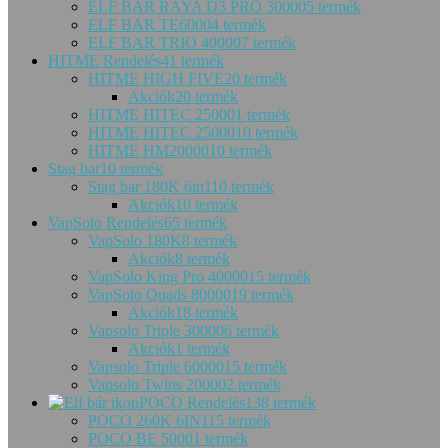
ELF BAR RAYA D3 PRO 30000
5 termék
ELF BAR TE6000
4 termék
ELF BAR TRIO 40000
7 termék
HITME Rendelés
41 termék
HITME HIGH FIVE
20 termék
Akciók
20 termék
HITME HITEC 25000
1 termék
HITME HITEC 25000
10 termék
HITME HM20000
10 termék
Stag bar
10 termék
Stag bar 180K 6in1
10 termék
Akciók
10 termék
VapSolo Rendelés
65 termék
VapSolo 180K
8 termék
Akciók
8 termék
VapSolo King Pro 40000
15 termék
VapSolo Quads 80000
19 termék
Akciók
18 termék
Vapsolo Triple 30000
6 termék
Akciók
1 termék
Vapsolo Triple 60000
15 termék
Vapsolo Twins 20000
2 termék
POCO Rendelés
138 termék
POCO 260K 6IN1
15 termék
POCO BE 5000
1 termék