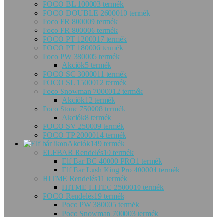
POCO BL 10000
3 termék
POCO DOUBLE 26000
10 termék
Poco FR 80000
9 termék
Poco FR 80000
6 termék
POCO PT 12000
17 termék
POCO PT 18000
6 termék
Poco PW 38000
5 termék
Akciók
5 termék
POCO SC 30000
11 termék
POCO SL 15000
12 termék
Poco Snowman 70000
12 termék
Akciók
12 termék
Poco Stone 75000
8 termék
Akciók
8 termék
POCO SV 25000
9 termék
POCO TP 20000
14 termék
Akciók
149 termék
ELFBAR Rendelés
10 termék
Elf Bar BC 40000 PRO
1 termék
Elf Bar Lush King Pro 40000
4 termék
HITME Rendelés
11 termék
HITME HITEC 25000
10 termék
POCO Rendelés
19 termék
Poco PW 38000
5 termék
Poco Snowman 70000
3 termék