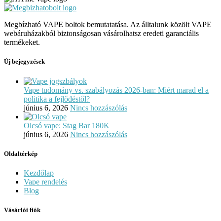
Megbízható VAPE boltok bemutatatása. Az álltalunk közölt VAPE
webáruházakból biztonságosan vásárolhatsz eredeti garanciális
termékeket.
Új bejegyzések
Vape tudomány vs. szabályozás 2026-ban: Miért marad el a
politika a fejlődéstől?
június 6, 2026
Nincs hozzászólás
Olcsó vape: Stag Bar 180K
június 6, 2026
Nincs hozzászólás
Oldaltérkép
Kezdőlap
Vape rendelés
Blog
Vásárlói fiók