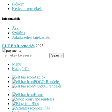
Fiókom
Kedvenc termékek
Információk
Ászf
Szállítás
Adatkezelési tájékoztató
ELF BAR rendelés
2025
Search
Menü
Kategóriák
Akciók
POCO Rendelés
VOZOL rendelés
Home
Vape rendelés
Blog
Szállítás