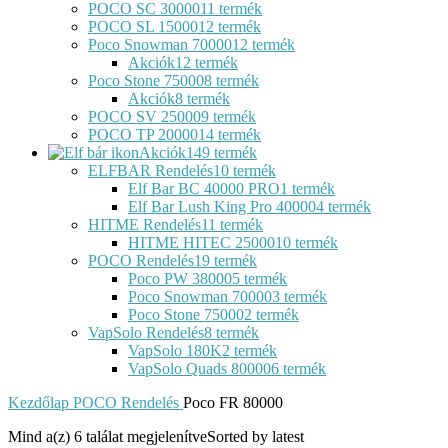
POCO SC 30000
11 termék
POCO SL 15000
12 termék
Poco Snowman 70000
12 termék
Akciók
12 termék
Poco Stone 75000
8 termék
Akciók
8 termék
POCO SV 25000
9 termék
POCO TP 20000
14 termék
Akciók
149 termék
ELFBAR Rendelés
10 termék
Elf Bar BC 40000 PRO
1 termék
Elf Bar Lush King Pro 40000
4 termék
HITME Rendelés
11 termék
HITME HITEC 25000
10 termék
POCO Rendelés
19 termék
Poco PW 38000
5 termék
Poco Snowman 70000
3 termék
Poco Stone 75000
2 termék
VapSolo Rendelés
8 termék
VapSolo 180K
2 termék
VapSolo Quads 80000
6 termék
Kezdőlap
POCO Rendelés
Poco FR 80000
Mind a(z) 6 találat megjelenítve
Sorted by latest