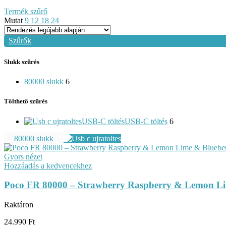
Termék szűrő
Mutat
9
12
18
24
Szűrők
Slukk szűrés
80000 slukk
6
Tölthető szűrés
USB-C töltés
USB-C töltés
6
80000 slukk
Gyors nézet
Hozzáadás a kedvencekhez
Poco FR 80000 – Strawberry Raspberry & Lemon Lim
Raktáron
24.990
Ft