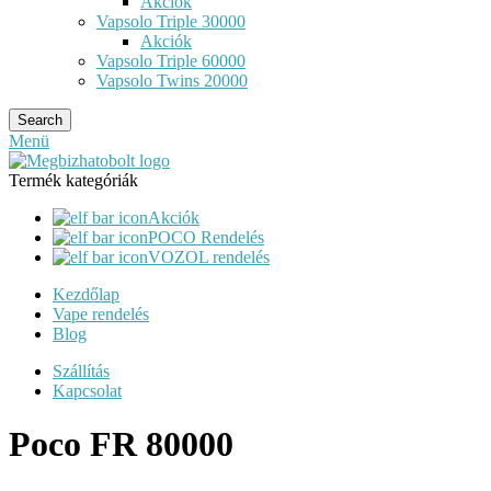
Akciók
Vapsolo Triple 30000
Akciók
Vapsolo Triple 60000
Vapsolo Twins 20000
Search
Menü
Termék kategóriák
Akciók
POCO Rendelés
VOZOL rendelés
Kezdőlap
Vape rendelés
Blog
Szállítás
Kapcsolat
Poco FR 80000