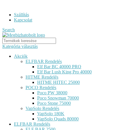
ELF BAR RENDELÉS GYORS KISZÁLLÍTÁSSAL...
Szállítás
Kapcsolat
Search
Kategória választás
Akciók
ELFBAR Rendelés
Elf Bar BC 40000 PRO
Elf Bar Lush King Pro 40000
HITME Rendelés
HITME HITEC 25000
POCO Rendelés
Poco PW 38000
Poco Snowman 70000
Poco Stone 75000
VapSolo Rendelés
VapSolo 180K
VapSolo Quads 80000
ELFBAR Rendelés
ELF BAR 2500