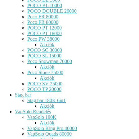
POCO BL 10000
POCO DOUBLE 26000
Poco FR 80000
Poco FR 80000
POCO PT 12000
POCO PT 18000
Poco PW 38000
Akciók
POCO SC 30000
POCO SL 15000
Poco Snowman 70000
Akciók
Poco Stone 75000
Akciók
POCO SV 25000
POCO TP 20000
Stag bar
Stag bar 180K 6in1
Akciók
VapSolo Rendelés
VapSolo 180K
Akciók
VapSolo King Pro 40000
VapSolo Quads 80000