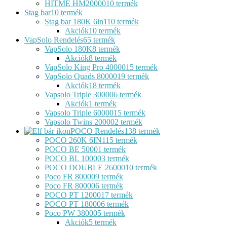
HITME HM20000
10 termék
Stag bar
10 termék
Stag bar 180K 6in1
10 termék
Akciók
10 termék
VapSolo Rendelés
65 termék
VapSolo 180K
8 termék
Akciók
8 termék
VapSolo King Pro 40000
15 termék
VapSolo Quads 80000
19 termék
Akciók
18 termék
Vapsolo Triple 30000
6 termék
Akciók
1 termék
Vapsolo Triple 60000
15 termék
Vapsolo Twins 20000
2 termék
POCO Rendelés
138 termék
POCO 260K 6IN1
15 termék
POCO BE 5000
1 termék
POCO BL 10000
3 termék
POCO DOUBLE 26000
10 termék
Poco FR 80000
9 termék
Poco FR 80000
6 termék
POCO PT 12000
17 termék
POCO PT 18000
6 termék
Poco PW 38000
5 termék
Akciók
5 termék