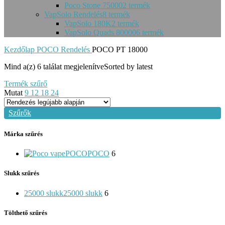
Poco Stone 75000
2 termék
VapSolo Rendelés
8 termék
VapSolo 180K
2 termék
VapSolo Quads 80000
6 termék
Kezdőlap
POCO Rendelés
POCO PT 18000
Mind a(z) 6 találat megjelenítve
Sorted by latest
Termék szűrő
Mutat
9
12
18
24
Szűrők
Márka szűrés
POCO
POCO
6
Slukk szűrés
25000 slukk
25000 slukk
6
Tölthető szűrés