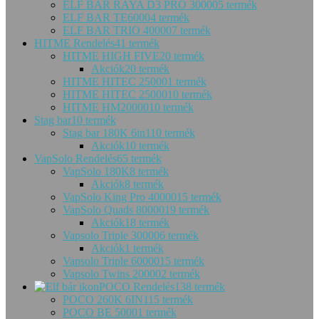
ELF BAR RAYA D3 PRO 30000
5 termék
ELF BAR TE6000
4 termék
ELF BAR TRIO 40000
7 termék
HITME Rendelés
41 termék
HITME HIGH FIVE
20 termék
Akciók
20 termék
HITME HITEC 25000
1 termék
HITME HITEC 25000
10 termék
HITME HM20000
10 termék
Stag bar
10 termék
Stag bar 180K 6in1
10 termék
Akciók
10 termék
VapSolo Rendelés
65 termék
VapSolo 180K
8 termék
Akciók
8 termék
VapSolo King Pro 40000
15 termék
VapSolo Quads 80000
19 termék
Akciók
18 termék
Vapsolo Triple 30000
6 termék
Akciók
1 termék
Vapsolo Triple 60000
15 termék
Vapsolo Twins 20000
2 termék
POCO Rendelés
138 termék
POCO 260K 6IN1
15 termék
POCO BE 5000
1 termék