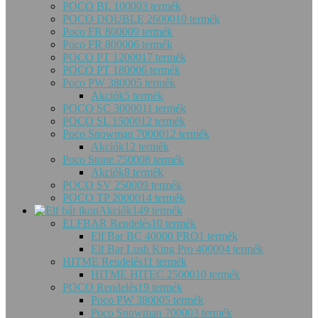
POCO BL 10000
3 termék
POCO DOUBLE 26000
10 termék
Poco FR 80000
9 termék
Poco FR 80000
6 termék
POCO PT 12000
17 termék
POCO PT 18000
6 termék
Poco PW 38000
5 termék
Akciók
5 termék
POCO SC 30000
11 termék
POCO SL 15000
12 termék
Poco Snowman 70000
12 termék
Akciók
12 termék
Poco Stone 75000
8 termék
Akciók
8 termék
POCO SV 25000
9 termék
POCO TP 20000
14 termék
Akciók
149 termék
ELFBAR Rendelés
10 termék
Elf Bar BC 40000 PRO
1 termék
Elf Bar Lush King Pro 40000
4 termék
HITME Rendelés
11 termék
HITME HITEC 25000
10 termék
POCO Rendelés
19 termék
Poco PW 38000
5 termék
Poco Snowman 70000
3 termék