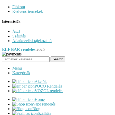
Fiókom
Kedvenc termékek
Információk
Ászf
Szállítás
Adatkezelési tájékoztató
ELF BAR rendelés
2025
Search
Menü
Kategóriák
Akciók
POCO Rendelés
VOZOL rendelés
Home
Vape rendelés
Blog
Szállítás