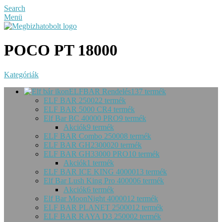
Search
Menü
POCO PT 18000
Kategóriák
ELFBAR Rendelés
137 termék
ELF BAR 2500
22 termék
ELF BAR 5000 CR
4 termék
Elf Bar BC 40000 PRO
9 termék
Akciók
9 termék
ELF BAR Combo 25000
8 termék
ELF BAR GH23000
20 termék
ELF BAR GH33000 PRO
10 termék
Akciók
1 termék
ELF BAR ICE KING 40000
13 termék
Elf Bar Lush King Pro 40000
6 termék
Akciók
6 termék
Elf Bar MoonNight 40000
12 termék
ELF BAR PLANET 25000
12 termék
ELF BAR RAYA D3 25000
2 termék