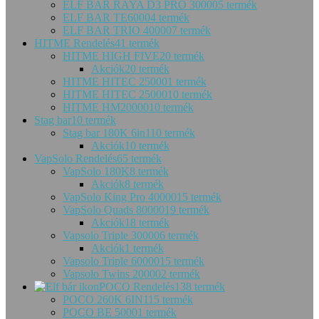
ELF BAR RAYA D3 PRO 30000
5 termék
ELF BAR TE6000
4 termék
ELF BAR TRIO 40000
7 termék
HITME Rendelés
41 termék
HITME HIGH FIVE
20 termék
Akciók
20 termék
HITME HITEC 25000
1 termék
HITME HITEC 25000
10 termék
HITME HM20000
10 termék
Stag bar
10 termék
Stag bar 180K 6in1
10 termék
Akciók
10 termék
VapSolo Rendelés
65 termék
VapSolo 180K
8 termék
Akciók
8 termék
VapSolo King Pro 40000
15 termék
VapSolo Quads 80000
19 termék
Akciók
18 termék
Vapsolo Triple 30000
6 termék
Akciók
1 termék
Vapsolo Triple 60000
15 termék
Vapsolo Twins 20000
2 termék
POCO Rendelés
138 termék
POCO 260K 6IN1
15 termék
POCO BE 5000
1 termék