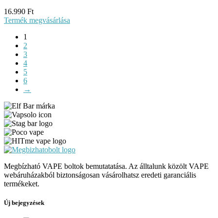
16.990
Ft
Termék megvásárlása
1
2
3
4
5
6
→
Megbízható VAPE boltok bemutatatása. Az álltalunk közölt VAPE
webáruházakból biztonságosan vásárolhatsz eredeti garanciális
termékeket.
Új bejegyzések