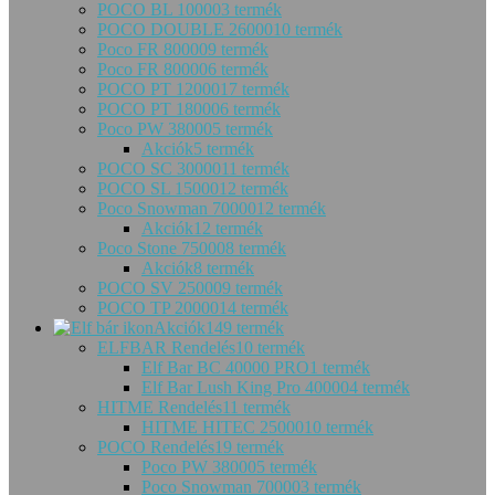
POCO BL 10000
3 termék
POCO DOUBLE 26000
10 termék
Poco FR 80000
9 termék
Poco FR 80000
6 termék
POCO PT 12000
17 termék
POCO PT 18000
6 termék
Poco PW 38000
5 termék
Akciók
5 termék
POCO SC 30000
11 termék
POCO SL 15000
12 termék
Poco Snowman 70000
12 termék
Akciók
12 termék
Poco Stone 75000
8 termék
Akciók
8 termék
POCO SV 25000
9 termék
POCO TP 20000
14 termék
Akciók
149 termék
ELFBAR Rendelés
10 termék
Elf Bar BC 40000 PRO
1 termék
Elf Bar Lush King Pro 40000
4 termék
HITME Rendelés
11 termék
HITME HITEC 25000
10 termék
POCO Rendelés
19 termék
Poco PW 38000
5 termék
Poco Snowman 70000
3 termék