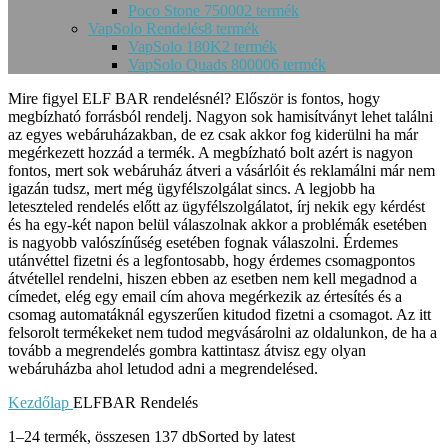
Poco Stone 75000
2 termék
VapSolo Rendelés
8 termék
VapSolo 180K
2 termék
VapSolo Quads 80000
6 termék
Mire figyel ELF BAR rendelésnél? Először is fontos, hogy
megbízható forrásból rendelj. Nagyon sok hamisítványt lehet találni
az egyes webáruházakban, de ez csak akkor fog kiderülni ha már
megérkezett hozzád a termék. A megbízható bolt azért is nagyon
fontos, mert sok webáruház átveri a vásárlóit és reklamálni már nem
igazán tudsz, mert még ügyfélszolgálat sincs. A legjobb ha
leteszteled rendelés előtt az ügyfélszolgálatot, írj nekik egy kérdést
és ha egy-két napon belül válaszolnak akkor a problémák esetében
is nagyobb valószínűség esetében fognak válaszolni. Érdemes
utánvéttel fizetni és a legfontosabb, hogy érdemes csomagpontos
átvétellel rendelni, hiszen ebben az esetben nem kell megadnod a
címedet, elég egy email cím ahova megérkezik az értesítés és a
csomag automatáknál egyszerűen kitudod fizetni a csomagot. Az itt
felsorolt termékeket nem tudod megvásárolni az oldalunkon, de ha a
tovább a megrendelés gombra kattintasz átvisz egy olyan
webáruházba ahol letudod adni a megrendelésed.
Kezdőlap
ELFBAR Rendelés
1–24 termék, összesen 137 db
Sorted by latest