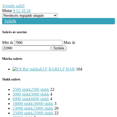
Termék szűrő
Mutat
9
12
18
24
Szűrők
Szűrés ár szerint
Min ár
Max ár
Szűrés
Márka szűrés
ELF BAR
ELF BAR
104
Slukk szűrés
2500 slukk
2500 slukk
22
5000 slukk
5000 slukk
4
6000 slukk
6000 slukk
4
18000 slukk
18000 slukk
3
23000 slukk
23000 slukk
20
25000 slukk
25000 slukk
22