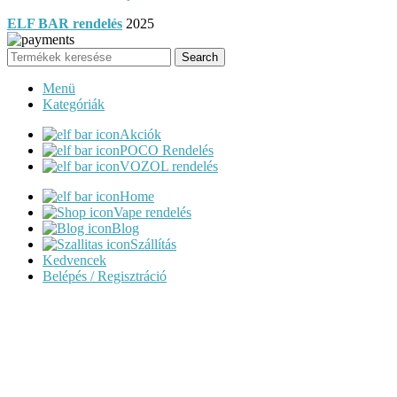
ELF BAR rendelés
2025
Search
Menü
Kategóriák
Akciók
POCO Rendelés
VOZOL rendelés
Home
Vape rendelés
Blog
Szállítás
Kedvencek
Belépés / Regisztráció