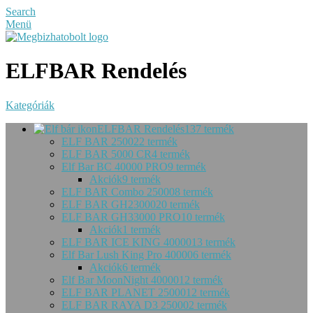
Search
Menü
ELFBAR Rendelés
Kategóriák
ELFBAR Rendelés
137 termék
ELF BAR 2500
22 termék
ELF BAR 5000 CR
4 termék
Elf Bar BC 40000 PRO
9 termék
Akciók
9 termék
ELF BAR Combo 25000
8 termék
ELF BAR GH23000
20 termék
ELF BAR GH33000 PRO
10 termék
Akciók
1 termék
ELF BAR ICE KING 40000
13 termék
Elf Bar Lush King Pro 40000
6 termék
Akciók
6 termék
Elf Bar MoonNight 40000
12 termék
ELF BAR PLANET 25000
12 termék
ELF BAR RAYA D3 25000
2 termék