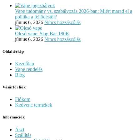
Vape tudomány vs. szabályozás 2026-ban: Miért marad el a
politika a fejlődéstől?
június 6, 2026
Nincs hozzászólás
Olcsó vape: Stag Bar 180K
június 6, 2026
Nincs hozzászólás
Oldaltérkép
Kezdőlap
Vape rendelés
Blog
Vásárlói fiók
Fiókom
Kedvenc termékek
Információk
Ászf
Szállítás