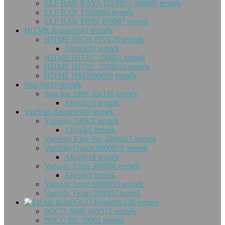
ELF BAR RAYA D3 PRO 30000
5 termék
ELF BAR TE6000
4 termék
ELF BAR TRIO 40000
7 termék
HITME Rendelés
41 termék
HITME HIGH FIVE
20 termék
Akciók
20 termék
HITME HITEC 25000
1 termék
HITME HITEC 25000
10 termék
HITME HM20000
10 termék
Stag bar
10 termék
Stag bar 180K 6in1
10 termék
Akciók
10 termék
VapSolo Rendelés
65 termék
VapSolo 180K
8 termék
Akciók
8 termék
VapSolo King Pro 40000
15 termék
VapSolo Quads 80000
19 termék
Akciók
18 termék
Vapsolo Triple 30000
6 termék
Akciók
1 termék
Vapsolo Triple 60000
15 termék
Vapsolo Twins 20000
2 termék
POCO Rendelés
138 termék
POCO 260K 6IN1
15 termék
POCO BE 5000
1 termék