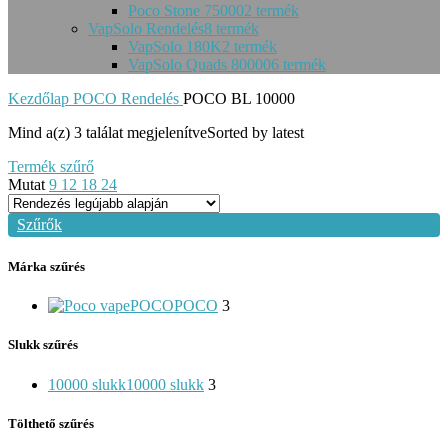
Poco Stone 75000
2 termék
VapSolo Rendelés
8 termék
VapSolo 180K
2 termék
VapSolo Quads 80000
6 termék
Kezdőlap
POCO Rendelés
POCO BL 10000
Mind a(z) 3 találat megjelenítve
Sorted by latest
Termék szűrő
Mutat
9
12
18
24
Szűrők
Márka szűrés
POCO
POCO
3
Slukk szűrés
10000 slukk
10000 slukk
3
Tölthető szűrés