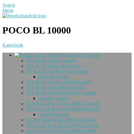
Search
Menü
POCO BL 10000
Kategóriák
ELFBAR Rendelés
137 termék
ELF BAR 2500
22 termék
ELF BAR 5000 CR
4 termék
Elf Bar BC 40000 PRO
9 termék
Akciók
9 termék
ELF BAR Combo 25000
8 termék
ELF BAR GH23000
20 termék
ELF BAR GH33000 PRO
10 termék
Akciók
1 termék
ELF BAR ICE KING 40000
13 termék
Elf Bar Lush King Pro 40000
6 termék
Akciók
6 termék
Elf Bar MoonNight 40000
12 termék
ELF BAR PLANET 25000
12 termék
ELF BAR RAYA D3 25000
2 termék