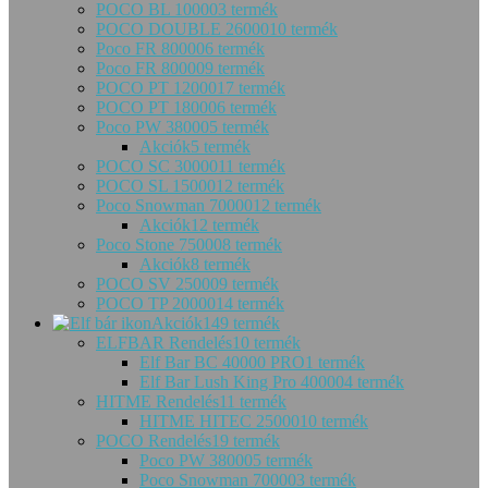
POCO BL 10000
3 termék
POCO DOUBLE 26000
10 termék
Poco FR 80000
6 termék
Poco FR 80000
9 termék
POCO PT 12000
17 termék
POCO PT 18000
6 termék
Poco PW 38000
5 termék
Akciók
5 termék
POCO SC 30000
11 termék
POCO SL 15000
12 termék
Poco Snowman 70000
12 termék
Akciók
12 termék
Poco Stone 75000
8 termék
Akciók
8 termék
POCO SV 25000
9 termék
POCO TP 20000
14 termék
Akciók
149 termék
ELFBAR Rendelés
10 termék
Elf Bar BC 40000 PRO
1 termék
Elf Bar Lush King Pro 40000
4 termék
HITME Rendelés
11 termék
HITME HITEC 25000
10 termék
POCO Rendelés
19 termék
Poco PW 38000
5 termék
Poco Snowman 70000
3 termék