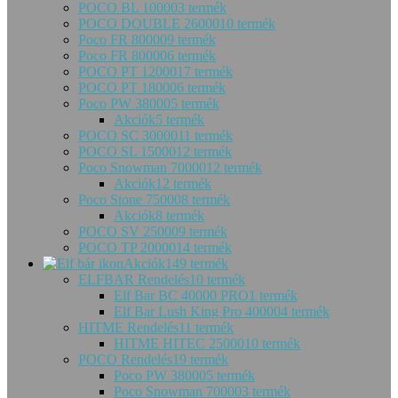
POCO BL 10000
3 termék
POCO DOUBLE 26000
10 termék
Poco FR 80000
9 termék
Poco FR 80000
6 termék
POCO PT 12000
17 termék
POCO PT 18000
6 termék
Poco PW 38000
5 termék
Akciók
5 termék
POCO SC 30000
11 termék
POCO SL 15000
12 termék
Poco Snowman 70000
12 termék
Akciók
12 termék
Poco Stone 75000
8 termék
Akciók
8 termék
POCO SV 25000
9 termék
POCO TP 20000
14 termék
Akciók
149 termék
ELFBAR Rendelés
10 termék
Elf Bar BC 40000 PRO
1 termék
Elf Bar Lush King Pro 40000
4 termék
HITME Rendelés
11 termék
HITME HITEC 25000
10 termék
POCO Rendelés
19 termék
Poco PW 38000
5 termék
Poco Snowman 70000
3 termék