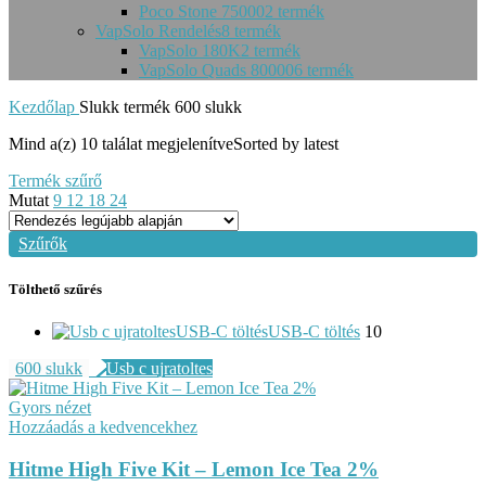
Poco Stone 75000
2 termék
VapSolo Rendelés
8 termék
VapSolo 180K
2 termék
VapSolo Quads 80000
6 termék
Kezdőlap
Slukk termék
600 slukk
Mind a(z) 10 találat megjelenítve
Sorted by latest
Termék szűrő
Mutat
9
12
18
24
Szűrők
Tölthető szűrés
USB-C töltés
USB-C töltés
10
600 slukk
Gyors nézet
Hozzáadás a kedvencekhez
Hitme High Five Kit – Lemon Ice Tea 2%