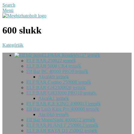
Search
Menü
600 slukk
Kategóriák
ELFBAR Rendelés
137 termék
ELF BAR 2500
22 termék
ELF BAR 5000 CR
4 termék
Elf Bar BC 40000 PRO
9 termék
Akciók
9 termék
ELF BAR Combo 25000
8 termék
ELF BAR GH23000
20 termék
ELF BAR GH33000 PRO
10 termék
Akciók
1 termék
ELF BAR ICE KING 40000
13 termék
Elf Bar Lush King Pro 40000
6 termék
Akciók
6 termék
Elf Bar MoonNight 40000
12 termék
ELF BAR PLANET 25000
12 termék
ELF BAR RAYA D3 25000
2 termék