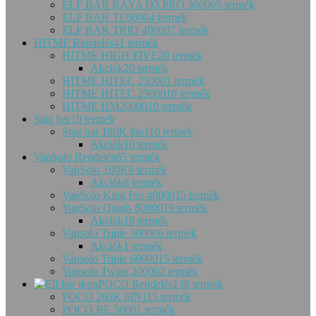
ELF BAR RAYA D3 PRO 30000
5 termék
ELF BAR TE6000
4 termék
ELF BAR TRIO 40000
7 termék
HITME Rendelés
41 termék
HITME HIGH FIVE
20 termék
Akciók
20 termék
HITME HITEC 25000
1 termék
HITME HITEC 25000
10 termék
HITME HM20000
10 termék
Stag bar
10 termék
Stag bar 180K 6in1
10 termék
Akciók
10 termék
VapSolo Rendelés
65 termék
VapSolo 180K
8 termék
Akciók
8 termék
VapSolo King Pro 40000
15 termék
VapSolo Quads 80000
19 termék
Akciók
18 termék
Vapsolo Triple 30000
6 termék
Akciók
1 termék
Vapsolo Triple 60000
15 termék
Vapsolo Twins 20000
2 termék
POCO Rendelés
138 termék
POCO 260K 6IN1
15 termék
POCO BE 5000
1 termék