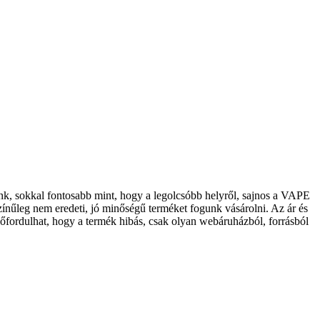
, sokkal fontosabb mint, hogy a legolcsóbb helyről, sajnos a VAPE
ínűleg nem eredeti, jó minőségű terméket fogunk vásárolni. Az ár és
lőfordulhat, hogy a termék hibás, csak olyan webáruházból, forrásból