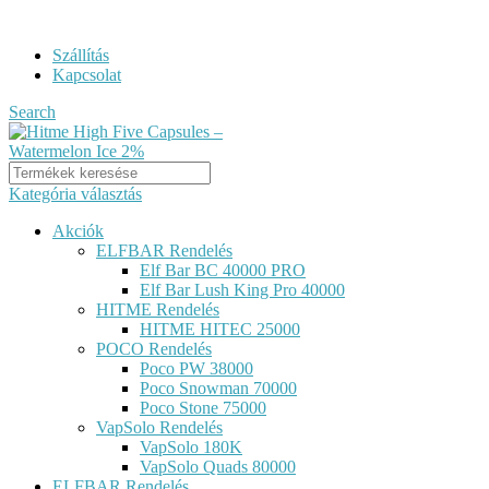
ELF BAR RENDELÉS GYORS KISZÁLLÍTÁSSAL...
Szállítás
Kapcsolat
Search
Kategória választás
Akciók
ELFBAR Rendelés
Elf Bar BC 40000 PRO
Elf Bar Lush King Pro 40000
HITME Rendelés
HITME HITEC 25000
POCO Rendelés
Poco PW 38000
Poco Snowman 70000
Poco Stone 75000
VapSolo Rendelés
VapSolo 180K
VapSolo Quads 80000
ELFBAR Rendelés