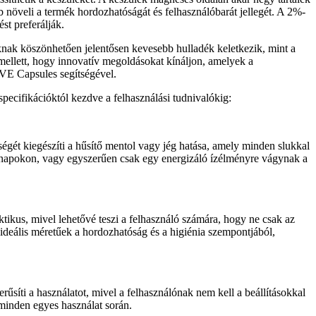
b növeli a termék hordozhatóságát és felhasználóbarát jellegét. A 2%-
st preferálják.
knak köszönhetően jelentősen kevesebb hulladék keletkezik, mint a
ellett, hogy innovatív megoldásokat kínáljon, amelyek a
FIVE Capsules segítségével.
specifikációktól kezdve a felhasználási tudnivalókig:
sségét kiegészíti a hűsítő mentol vagy jég hatása, amely minden slukkal
ebb napokon, vagy egyszerűen csak egy energizáló ízélményre vágynak a
ktikus, mivel lehetővé teszi a felhasználó számára, hogy ne csak az
 ideális méretűek a hordozhatóság és a higiénia szempontjából,
erűsíti a használatot, mivel a felhasználónak nem kell a beállításokkal
 minden egyes használat során.