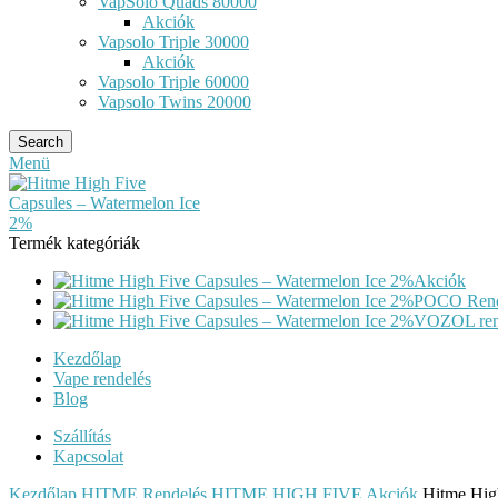
VapSolo Quads 80000
Akciók
Vapsolo Triple 30000
Akciók
Vapsolo Triple 60000
Vapsolo Twins 20000
Search
Menü
Termék kategóriák
Akciók
POCO Rend
VOZOL ren
Kezdőlap
Vape rendelés
Blog
Szállítás
Kapcsolat
Kezdőlap
HITME Rendelés
HITME HIGH FIVE
Akciók
Hitme Hig