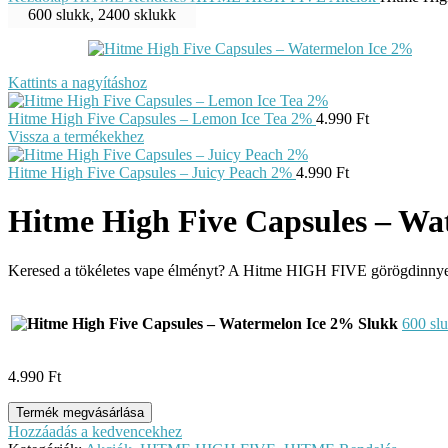
600 slukk, 2400 sklukk
Kattints a nagyításhoz
Hitme High Five Capsules – Lemon Ice Tea 2%
4.990
Ft
Vissza a termékekhez
Hitme High Five Capsules – Juicy Peach 2%
4.990
Ft
Hitme High Five Capsules – Wa
Keresed a tökéletes vape élményt? A Hitme HIGH FIVE görögdinnye és
Slukk
600 sl
4.990
Ft
Termék megvásárlása
Hozzáadás a kedvencekhez