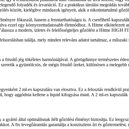
elegendő folyadék és ízvariáció. Ez a praktikus tárolási megoldás továb
ölés között, kielégítve mindazok igényeit, akik a nikotintartalmú gőzölé
lményre fókuszál, hanem a fenntarthatóságra is. A cserélhető kapszulá
va ezzel egy környezettudatosabb életmódhoz. A Hitme elkötelezett am
. Válassza a modern, ízletes és felelősségteljes gőzölést a Hitme HIGH 
felsorolásban találja, mely minden releváns adatot tartalmaz, a műszaki 
és a frissítő jég tökéletes harmóniájával. A görögdinnye természetes éde
akik szeretik a gyümölcsös, de mégis frissítő ízeket, különösen a meleg
gyenként 2 ml-es kapszulára van elosztva. Ez a felosztás rendkívül pra
ül, hogy aggódnia kellene a liquid kifogyása miatt. A 2 ml-es kapszulák
a gyártó által optimálisnak ítélt gőzölési élményt biztosítja. Ez leegysz
ukkot. A fix levegőáramlás garantálja a konzisztens ízt és gőztermelést,