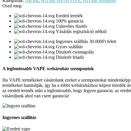
Kategóriák:
Akciók
,
HITME HIGH FIVE
,
HITME Rendelés
Oszd meg:
Eredeti termék
100% garancia
Utánvétes fizetés
Vásárlás regisztráció nélkül
Ingyenes szállítás 30.000Ft felett
Gyors szállítás
Diszkrét csomagolás
Diszkrét feladó
A legfontosabb VAPE webáruház szempontok
Ha VAPE termékeket vásárolunk ezeket a szempontokat mindenképp ve
termékeket hamisítják, így ha a többi webáruházhoz képest töredék ár
az eredeti termék után a legfontosabb, hogy legyen garancia, az ered
vásároljunk ahol van csere garancia!
Ingyenes szállítás