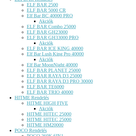
ELF BAR 2500
ELF BAR 5000 CR
Elf Bar BC 40000 PRO
Akciók
ELF BAR Combo 25000
ELF BAR GH23000
ELF BAR GH33000 PRO
Akciók
ELF BAR ICE KING 40000
Elf Bar Lush King Pro 40000
Akciók
Elf Bar MoonNight 40000
ELF BAR PLANET 25000
ELF BAR RAYA D3 25000
ELF BAR RAYA D3 PRO 30000
ELF BAR TE6000
ELF BAR TRIO 40000
HITME Rendelés
HITME HIGH FIVE
Akciók
HITME HITEC 25000
HITME HITEC 25000
HITME HM20000
POCO Rendelés
POCO 260K 6IN1