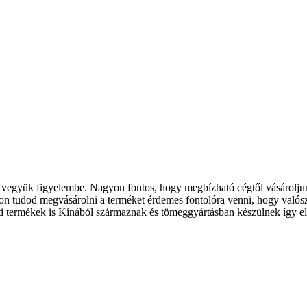
gyük figyelembe. Nagyon fontos, hogy megbízható cégtől vásároljunk
on tudod megvásárolni a terméket érdemes fontolóra venni, hogy valósz
eti termékek is Kínából származnak és tömeggyártásban készülnek így e