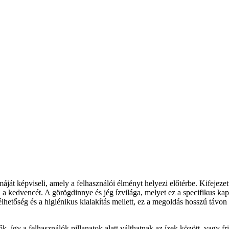
áját képviseli, amely a felhasználói élményt helyezi előtérbe. Kifeje
a kedvencét. A görögdinnye és jég ízvilága, melyet ez a specifikus kapsz
etőség és a higiénikus kialakítás mellett, ez a megoldás hosszú távon 
 így a felhasználók pillanatok alatt válthatnak az ízek között, vagy fr