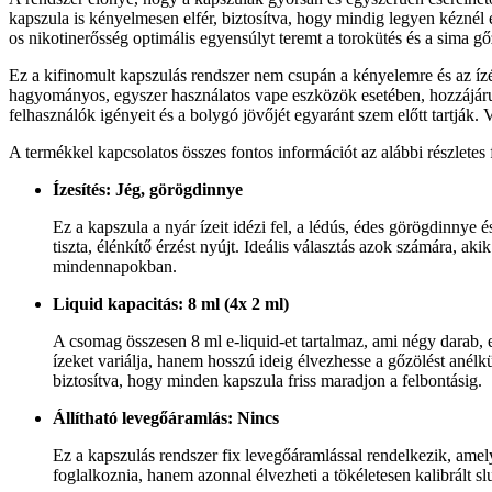
kapszula is kényelmesen elfér, biztosítva, hogy mindig legyen kéznél 
os nikotinerősség optimális egyensúlyt teremt a torokütés és a sima gőz
Ez a kifinomult kapszulás rendszer nem csupán a kényelemre és az ízé
hagyományos, egyszer használatos vape eszközök esetében, hozzájárul
felhasználók igényeit és a bolygó jövőjét egyaránt szem előtt tartják
A termékkel kapcsolatos összes fontos információt az alábbi részletes 
Ízesítés: Jég, görögdinnye
Ez a kapszula a nyár ízeit idézi fel, a lédús, édes görögdinnye 
tiszta, élénkítő érzést nyújt. Ideális választás azok számára, 
mindennapokban.
Liquid kapacitás: 8 ml (4x 2 ml)
A csomag összesen 8 ml e-liquid-et tartalmaz, ami négy darab, e
ízeket variálja, hanem hosszú ideig élvezhesse a gőzölést anélk
biztosítva, hogy minden kapszula friss maradjon a felbontásig.
Állítható levegőáramlás: Nincs
Ez a kapszulás rendszer fix levegőáramlással rendelkezik, amely 
foglalkoznia, hanem azonnal élvezheti a tökéletesen kalibrált sl