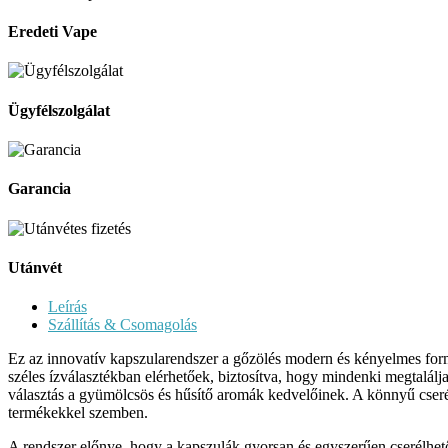
Eredeti Vape
Ügyfélszolgálat
Garancia
Utánvét
Leírás
Szállítás & Csomagolás
Ez az innovatív kapszularendszer a gőzölés modern és kényelmes form
széles ízválasztékban elérhetőek, biztosítva, hogy mindenki megtalálja 
választás a gyümölcsös és hűsítő aromák kedvelőinek. A könnyű cserélh
termékekkel szemben.
A rendszer előnye, hogy a kapszulák gyorsan és egyszerűen cserélhetők,