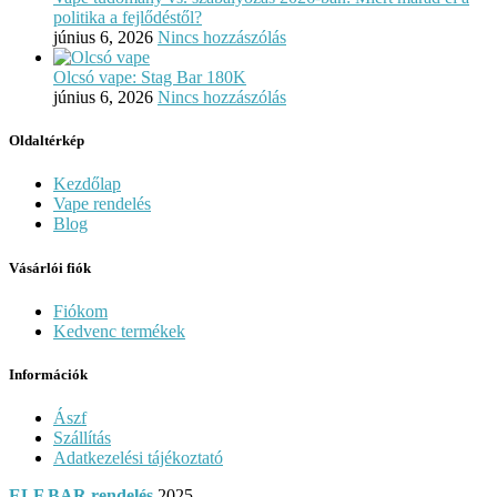
politika a fejlődéstől?
június 6, 2026
Nincs hozzászólás
Olcsó vape: Stag Bar 180K
június 6, 2026
Nincs hozzászólás
Oldaltérkép
Kezdőlap
Vape rendelés
Blog
Vásárlói fiók
Fiókom
Kedvenc termékek
Információk
Ászf
Szállítás
Adatkezelési tájékoztató
ELF BAR rendelés
2025