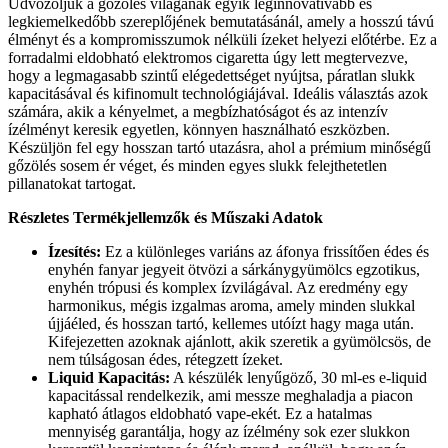
Üdvözöljük a gőzölés világának egyik leginnovatívabb és
legkiemelkedőbb szereplőjének bemutatásánál, amely a hosszú távú
élményt és a kompromisszumok nélküli ízeket helyezi előtérbe. Ez a
forradalmi eldobható elektromos cigaretta úgy lett megtervezve,
hogy a legmagasabb szintű elégedettséget nyújtsa, páratlan slukk
kapacitásával és kifinomult technológiájával. Ideális választás azok
számára, akik a kényelmet, a megbízhatóságot és az intenzív
ízélményt keresik egyetlen, könnyen használható eszközben.
Készüljön fel egy hosszan tartó utazásra, ahol a prémium minőségű
gőzölés sosem ér véget, és minden egyes slukk felejthetetlen
pillanatokat tartogat.
Részletes Termékjellemzők és Műszaki Adatok
Ízesítés:
Ez a különleges variáns az áfonya frissítően édes és
enyhén fanyar jegyeit ötvözi a sárkánygyümölcs egzotikus,
enyhén trópusi és komplex ízvilágával. Az eredmény egy
harmonikus, mégis izgalmas aroma, amely minden slukkal
újjáéled, és hosszan tartó, kellemes utóízt hagy maga után.
Kifejezetten azoknak ajánlott, akik szeretik a gyümölcsös, de
nem túlságosan édes, rétegzett ízeket.
Liquid Kapacitás:
A készülék lenyűgöző, 30 ml-es e-liquid
kapacitással rendelkezik, ami messze meghaladja a piacon
kapható átlagos eldobható vape-ekét. Ez a hatalmas
mennyiség garantálja, hogy az ízélmény sok ezer slukkon