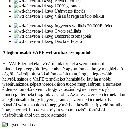
Eredeti termék
100% garancia
Utánvétes fizetés
Vásárlás regisztráció nélkül
Ingyenes szállítás 30.000Ft felett
Gyors szállítás
Diszkrét csomagolás
Diszkrét feladó
A legfontosabb VAPE webáruház szempontok
Ha VAPE termékeket vásárolunk ezeket a szempontokat
mindenképp vegyük figyelembe. Nagyon fontos, hogy megbízható
cégtől vásároljunk, sokkal fontosabb mint, hogy a legolcsóbb
helyről, sajnos a VAPE termékeket hamisítják, így ha a többi
webáruházhoz képest töredék áron tudod megvásárolni a terméket
érdemes fontolóra venni, hogy valószínűleg nem eredeti, jó
minőségű terméket fogunk vásárolni. Az ár és az eredeti termék után
a legfontosabb, hogy legyen garancia, az eredeti termékek is
Kínából származnak és tömeggyártásban készülnek így előfordulhat,
hogy a termék hibás, csak olyan webáruházból, forrásból
vásároljunk ahol van csere garancia!