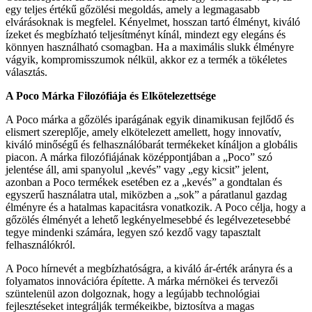
egy teljes értékű gőzölési megoldás, amely a legmagasabb
elvárásoknak is megfelel. Kényelmet, hosszan tartó élményt, kiváló
ízeket és megbízható teljesítményt kínál, mindezt egy elegáns és
könnyen használható csomagban. Ha a maximális slukk élményre
vágyik, kompromisszumok nélkül, akkor ez a termék a tökéletes
választás.
A Poco Márka Filozófiája és Elkötelezettsége
A Poco márka a gőzölés iparágának egyik dinamikusan fejlődő és
elismert szereplője, amely elkötelezett amellett, hogy innovatív,
kiváló minőségű és felhasználóbarát termékeket kínáljon a globális
piacon. A márka filozófiájának középpontjában a „Poco” szó
jelentése áll, ami spanyolul „kevés” vagy „egy kicsit” jelent,
azonban a Poco termékek esetében ez a „kevés” a gondtalan és
egyszerű használatra utal, miközben a „sok” a páratlanul gazdag
élményre és a hatalmas kapacitásra vonatkozik. A Poco célja, hogy a
gőzölés élményét a lehető legkényelmesebbé és legélvezetesebbé
tegye mindenki számára, legyen szó kezdő vagy tapasztalt
felhasználókról.
A Poco hírnevét a megbízhatóságra, a kiváló ár-érték arányra és a
folyamatos innovációra építette. A márka mérnökei és tervezői
szüntelenül azon dolgoznak, hogy a legújabb technológiai
fejlesztéseket integrálják termékeikbe, biztosítva a magas