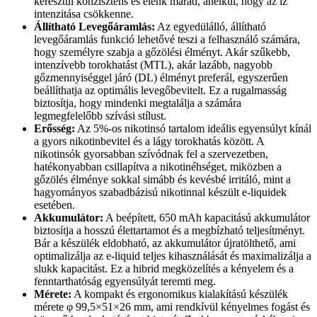
keresztül konzisztens és élénk marad, anélkül, hogy az íz
intenzitása csökkenne.
Állítható Levegőáramlás:
Az egyedülálló, állítható
levegőáramlás funkció lehetővé teszi a felhasználó számára,
hogy személyre szabja a gőzölési élményt. Akár szűkebb,
intenzívebb torokhatást (MTL), akár lazább, nagyobb
gőzmennyiséggel járó (DL) élményt preferál, egyszerűen
beállíthatja az optimális levegőbevitelt. Ez a rugalmasság
biztosítja, hogy mindenki megtalálja a számára
legmegfelelőbb szívási stílust.
Erősség:
Az 5%-os nikotinsó tartalom ideális egyensúlyt kínál
a gyors nikotinbevitel és a lágy torokhatás között. A
nikotinsók gyorsabban szívódnak fel a szervezetben,
hatékonyabban csillapítva a nikotinéhséget, miközben a
gőzölés élménye sokkal simább és kevésbé irritáló, mint a
hagyományos szabadbázisú nikotinnal készült e-liquidek
esetében.
Akkumulátor:
A beépített, 650 mAh kapacitású akkumulátor
biztosítja a hosszú élettartamot és a megbízható teljesítményt.
Bár a készülék eldobható, az akkumulátor újratölthető, ami
optimalizálja az e-liquid teljes kihasználását és maximalizálja a
slukk kapacitást. Ez a hibrid megközelítés a kényelem és a
fenntarthatóság egyensúlyát teremti meg.
Mérete:
A kompakt és ergonomikus kialakítású készülék
mérete φ 99,5×51×26 mm, ami rendkívül kényelmes fogást és