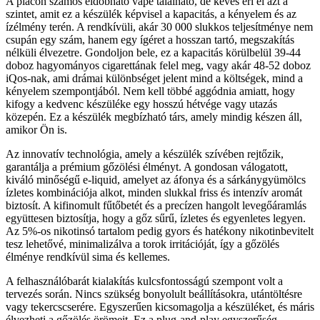
A piacon számos eldobható vape található, de kevés éri el azt a
szintet, amit ez a készülék képvisel a kapacitás, a kényelem és az
ízélmény terén. A rendkívüli, akár 30 000 slukkos teljesítménye nem
csupán egy szám, hanem egy ígéret a hosszan tartó, megszakítás
nélküli élvezetre. Gondoljon bele, ez a kapacitás körülbelül 39-44
doboz hagyományos cigarettának felel meg, vagy akár 48-52 doboz
iQos-nak, ami drámai különbséget jelent mind a költségek, mind a
kényelem szempontjából. Nem kell többé aggódnia amiatt, hogy
kifogy a kedvenc készüléke egy hosszú hétvége vagy utazás
közepén. Ez a készülék megbízható társ, amely mindig készen áll,
amikor Ön is.
Az innovatív technológia, amely a készülék szívében rejtőzik,
garantálja a prémium gőzölési élményt. A gondosan válogatott,
kiváló minőségű e-liquid, amelyet az áfonya és a sárkánygyümölcs
ízletes kombinációja alkot, minden slukkal friss és intenzív aromát
biztosít. A kifinomult fűtőbetét és a precízen hangolt levegőáramlás
együttesen biztosítja, hogy a gőz sűrű, ízletes és egyenletes legyen.
Az 5%-os nikotinsó tartalom pedig gyors és hatékony nikotinbevitelt
tesz lehetővé, minimalizálva a torok irritációját, így a gőzölés
élménye rendkívül sima és kellemes.
A felhasználóbarát kialakítás kulcsfontosságú szempont volt a
tervezés során. Nincs szükség bonyolult beállításokra, utántöltésre
vagy tekercscserére. Egyszerűen kicsomagolja a készüléket, és máris
élvezheti a gőzölés örömeit. Ez a plug-and-play egyszerűség