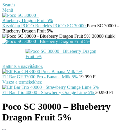
Search
Menü
Kezdőlap
POCO Rendelés
POCO SC 30000
Poco SC 30000 –
Blueberry Dragon Fruit 5%
30000 slukk
Kattints a nagyításhoz
Elf Bar GH33000 Pro - Banana Milk 5%
19.990
Ft
Vissza a termékekhez
Elf Bar Trio 40000 - Strawberry Orange Lime 5%
20.990
Ft
Poco SC 30000 – Blueberry
Dragon Fruit 5%