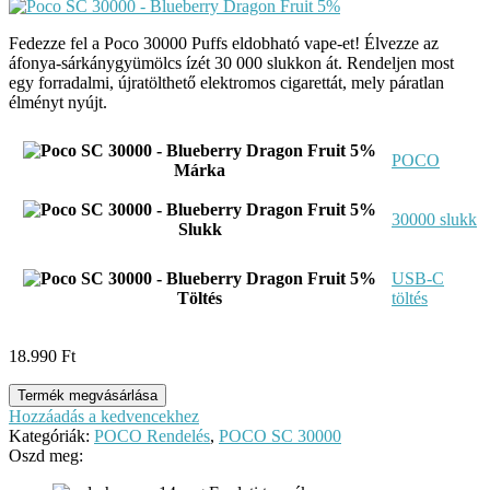
Fedezze fel a Poco 30000 Puffs eldobható vape-et! Élvezze az
áfonya-sárkánygyümölcs ízét 30 000 slukkon át. Rendeljen most
egy forradalmi, újratölthető elektromos cigarettát, mely páratlan
élményt nyújt.
POCO
Márka
30000 slukk
Slukk
USB-C
Töltés
töltés
18.990
Ft
Termék megvásárlása
Hozzáadás a kedvencekhez
Kategóriák:
POCO Rendelés
,
POCO SC 30000
Oszd meg: