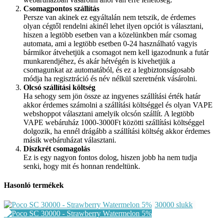
Csomagpontos szállítás
Persze van akinek ez egyáltalán nem tetszik, de érdemes
olyan cégtől rendelni akinél lehet ilyen opciót is választani,
hiszen a legtöbb esetben van a közelünkben már csomag
automata, ami a legtöbb esetben 0-24 használható vagyis
bármikor átvehetjük a csomagot nem kell igazodnunk a futár
munkarendjéhez, és akár hétvégén is kivehetjük a
csomagunkat az automatából, és ez a legbiztonságosabb
módja ha regisztráció és név nélkül szeretnénk vásárolni.
Olcsó szállítási költség
Ha sehogy sem jön össze az ingyenes szállítási érték határ
akkor érdemes számolni a szállítási költséggel és olyan VAPE
webshoppot választani amelyik olcsón szállít. A legtöbb
VAPE webáruház 1000-3000Ft közötti szállítási költséggel
dolgozik, ha ennél drágább a szállítási költség akkor érdemes
másik webáruházat választani.
Diszkrét csomagolás
Ez is egy nagyon fontos dolog, hiszen jobb ha nem tudja
senki, hogy mit és honnan rendeltünk.
Hasonló termékek
30000 slukk