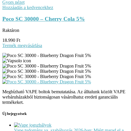
Gyors nézet
Hozzáadás a kedvencekhez
Poco SC 30000 – Cherry Cola 5%
Raktáron
18.990
Ft
Termék megvásárlása
Megbízható VAPE boltok bemutatatása. Az álltalunk közölt VAPE
webáruházakból biztonságosan vásárolhatsz eredeti garanciális
termékeket.
Új bejegyzések
Vape tudomány vs. szabályozás 2026-ban: Miért marad el a