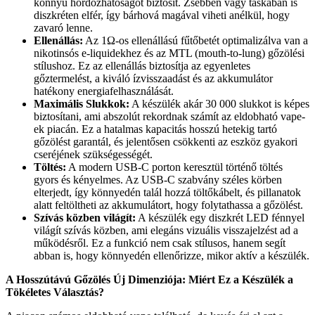
könnyű hordozhatóságot biztosít. Zsebben vagy táskában is
diszkréten elfér, így bárhová magával viheti anélkül, hogy
zavaró lenne.
Ellenállás:
Az 1Ω-os ellenállású fűtőbetét optimalizálva van a
nikotinsós e-liquidekhez és az MTL (mouth-to-lung) gőzölési
stílushoz. Ez az ellenállás biztosítja az egyenletes
gőztermelést, a kiváló ízvisszaadást és az akkumulátor
hatékony energiafelhasználását.
Maximális Slukkok:
A készülék akár 30 000 slukkot is képes
biztosítani, ami abszolút rekordnak számít az eldobható vape-
ek piacán. Ez a hatalmas kapacitás hosszú hetekig tartó
gőzölést garantál, és jelentősen csökkenti az eszköz gyakori
cseréjének szükségességét.
Töltés:
A modern USB-C porton keresztül történő töltés
gyors és kényelmes. Az USB-C szabvány széles körben
elterjedt, így könnyedén talál hozzá töltőkábelt, és pillanatok
alatt feltöltheti az akkumulátort, hogy folytathassa a gőzölést.
Szívás közben világít:
A készülék egy diszkrét LED fénnyel
világít szívás közben, ami elegáns vizuális visszajelzést ad a
működésről. Ez a funkció nem csak stílusos, hanem segít
abban is, hogy könnyedén ellenőrizze, mikor aktív a készülék.
A Hosszútávú Gőzölés Új Dimenziója: Miért Ez a Készülék a
Tökéletes Választás?