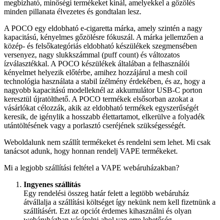
megbízható, minőségi termékeket kínál, amelyekkel a gőzölés
minden pillanata élvezetes és gondtalan lesz.
A POCO egy eldobható e-cigaretta márka, amely szintén a nagy
kapacitású, kényelmes gőzölésre fókuszál. A márka jellemzően a
közép- és felsőkategóriás eldobható készülékek szegmensében
versenyez, nagy slukkszámmal (puff count) és változatos
ízválasztékkal. A POCO készülékek általában a felhasználói
kényelmet helyezik előtérbe, amihez hozzájárul a mesh coil
technológia használata a stabil ízélmény érdekében, és az, hogy a
nagyobb kapacitású modelleknél az akkumulátor USB-C porton
keresztül újratölthető. A POCO termékek elsősorban azokat a
vásárlókat célozzák, akik az eldobható termékek egyszerűségét
keresik, de igénylik a hosszabb élettartamot, elkerülve a folyadék
utántöltésének vagy a porlasztó cseréjének szükségességét.
Weboldalunk nem szállít termékeket és rendelni sem lehet. Mi csak
tanácsot adunk, hogy honnan rendelj VAPE termékeket.
Mi a legjobb szállítási feltétel a VAPE webáruházakban?
Ingyenes szállítás
Egy rendelési összeg határ felett a legtöbb webáruház
átvállalja a szállítási költséget így nekünk nem kell fizetnünk a
szállításért. Ezt az opciót érdemes kihasználni és olyan
webáruházban vásárolni ahol van erre lehetőség.