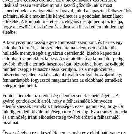
ideálissá teszi a terméket mind a kezdő gőzölők, akik most
ismerkednek az e-cigaretták világával, mind a tapasztalt felhasználók
számára, akik a maximális kényelmet és a gondtalan használatot
értékelik. A kompakt méret és az elegáns design pedig biztosítja,
hogy a készülék diszkréten és stílusosan illeszkedjen mindennapi
életébe.
A környezettudatosság egyre fontosabb szempont, és bár ez egy
eldobható termék, a hosszú élettartama jelentősen csökkenti a
hulladék mennyiségét a gyakran cserélendő, kisebb kapacitású
eldobható vape-ekhez képest. Az újratölthető akkumulátor pedig
tovább növeli a termék hasznosságát, biztosítva, hogy az e-liquid
minden cseppje felhasználásra kerüljön. Ez a megközelítés,
miszerint egyetlen eszköz sokkal tovább szolgál, hozzájárul egy
fenntarthatóbb fogyasztói magatartáshoz az eldobható termékek
kategóriáján belül.
Fontos kiemelni az eredetiség ellenőrzésének lehetőségét is. A
gyártó gondoskodik arról, hogy a felhasználók könnyedén
ellenőrizhessék termékük hitelességét, ezzel garantálva, hogy Ön
mindig eredeti, kiváló minőségű terméket kap. Ez a transzparencia
és a minőség iránti elkötelezettség tovább erősíti a felhasználói
bizalmat.
Összességében ez a készülék nem csupán egy eldobható vape; ez