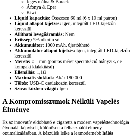
Jeges málna & Barack
Áfonya & Eper
Kiwi
Liquid kapacitás:
Összesen 60 ml (6 x 10 ml patron)
Liquid állapot kijelzés:
Igen, integrált LED-kijelzőn
keresztül
Állítható levegőáramlás:
Nem
Erősség:
5% nikotin só
Akkumulátor:
1000 mAh, újratölthető
Akkumulátor állapot kijelzés:
Igen, integrált LED-kijelzőn
keresztül
Mérete:
φ – mm (pontos méret specifikáció hiányzik, de
kompakt kialakítású)
Ellenállás:
1,1Ω
Maximális slukkok:
Akár 180 000
Töltés:
USB-C csatlakozón keresztül
Szívás közben világít:
Igen
A Kompromisszumok Nélküli Vapelés
Élménye
Ez az innovatív eldobható e-cigaretta a modern vapeléstechnológia
élvonalát képviseli, különösen a felhasználói élmény
optimalizálásában. A készülék lelke a legmodernebb
hálós