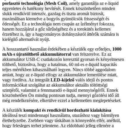
porlasztó technológia (Mesh Coil)
, amely garantálja az e-liquid
egyenletes és hatékony hevítését. Ennek köszönhetően minden
slukk rendkívül intenzív, gazdag és tiszta aromát biztosít,
maximálisan kiemelve a bogyós gyümölcsök frissességét és
édességét. Ez a technológia nem csupán az ízélményt fokozza,
hanem hozzájárul a gőz sűrűségéhez és a torokütés kellemes
érzetéhez is, így a hagyományos dohányzásról áttérők számára is
kielégítő alternatívát nyújt.
A hosszantartó használat érdekében a készülék egy erőteljes,
1000
mAh-s újratölthető akkumulátorral
van felszerelve. Ez az
akkumulátor USB-C csatlakozón keresztül gyorsan és kényelmesen
tölthető, biztosítva, hogy a hatalmas, 60 ml-es e-liquid kapacitás
teljes mértékben kihasználható legyen. Nincs többé aggodalom
amiatt, hogy az e-liquid elfogy az akkumulátor lemerülése miatt,
vagy fordítva. Az integrált
LED-kijelző
valós idejű és pontos
információkat szolgáltat az akkumulátor aktuális töltöttségi
szintjéről, valamint a fennmaradó e-liquid mennyiségéről. Ennek
köszönhetően Ön mindig pontosan tudja, mennyi gőzölési idő áll
még rendelkezésére, elkerülve ezzel a kellemetlen meglepetéseket.
A készülék
kompakt és rendkívül hordozható kialakítása
ideálissá teszi mindennapi használatra, utazáshoz vagy bármilyen
élethelyzetbe. Zsebben vagy táskában is könnyedén elfér, anélkül,
hogy felesleges terhet jelentene. Az eldobható jelleg ellenére a