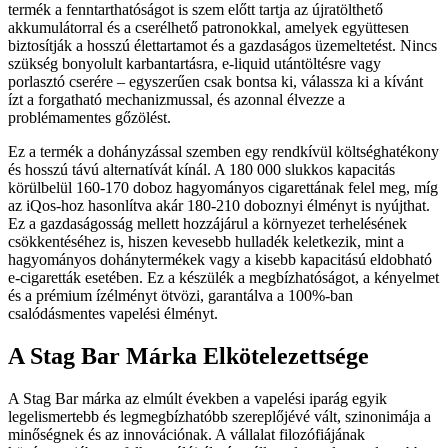
termék a fenntarthatóságot is szem előtt tartja az újratölthető
akkumulátorral és a cserélhető patronokkal, amelyek együttesen
biztosítják a hosszú élettartamot és a gazdaságos üzemeltetést. Nincs
szükség bonyolult karbantartásra, e-liquid utántöltésre vagy
porlasztó cserére – egyszerűen csak bontsa ki, válassza ki a kívánt
ízt a forgatható mechanizmussal, és azonnal élvezze a
problémamentes gőzölést.
Ez a termék a dohányzással szemben egy rendkívül költséghatékony
és hosszú távú alternatívát kínál. A 180 000 slukkos kapacitás
körülbelül 160-170 doboz hagyományos cigarettának felel meg, míg
az iQos-hoz hasonlítva akár 180-210 doboznyi élményt is nyújthat.
Ez a gazdaságosság mellett hozzájárul a környezet terhelésének
csökkentéséhez is, hiszen kevesebb hulladék keletkezik, mint a
hagyományos dohánytermékek vagy a kisebb kapacitású eldobható
e-cigaretták esetében. Ez a készülék a megbízhatóságot, a kényelmet
és a prémium ízélményt ötvözi, garantálva a 100%-ban
csalódásmentes vapelési élményt.
A Stag Bar Márka Elkötelezettsége
A Stag Bar márka az elmúlt években a vapelési iparág egyik
legelismertebb és legmegbízhatóbb szereplőjévé vált, szinonimája a
minőségnek és az innovációnak. A vállalat filozófiájának