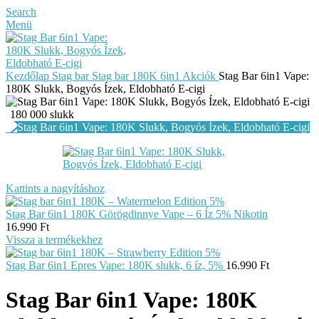
Search
Menü
Kezdőlap
Stag bar
Stag bar 180K 6in1
Akciók
Stag Bar 6in1 Vape:
180K Slukk, Bogyós Ízek, Eldobható E-cigi
180 000 slukk
Kattints a nagyításhoz
Stag Bar 6in1 180K Görögdinnye Vape – 6 Íz 5% Nikotin
16.990
Ft
Vissza a termékekhez
Stag Bar 6in1 Epres Vape: 180K slukk, 6 íz, 5%
16.990
Ft
Stag Bar 6in1 Vape: 180K