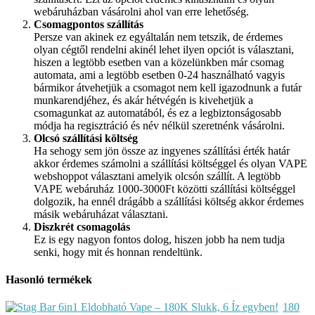
webáruházban vásárolni ahol van erre lehetőség.
Csomagpontos szállítás
Persze van akinek ez egyáltalán nem tetszik, de érdemes
olyan cégtől rendelni akinél lehet ilyen opciót is választani,
hiszen a legtöbb esetben van a közelünkben már csomag
automata, ami a legtöbb esetben 0-24 használható vagyis
bármikor átvehetjük a csomagot nem kell igazodnunk a futár
munkarendjéhez, és akár hétvégén is kivehetjük a
csomagunkat az automatából, és ez a legbiztonságosabb
módja ha regisztráció és név nélkül szeretnénk vásárolni.
Olcsó szállítási költség
Ha sehogy sem jön össze az ingyenes szállítási érték határ
akkor érdemes számolni a szállítási költséggel és olyan VAPE
webshoppot választani amelyik olcsón szállít. A legtöbb
VAPE webáruház 1000-3000Ft közötti szállítási költséggel
dolgozik, ha ennél drágább a szállítási költség akkor érdemes
másik webáruházat választani.
Diszkrét csomagolás
Ez is egy nagyon fontos dolog, hiszen jobb ha nem tudja
senki, hogy mit és honnan rendeltünk.
Hasonló termékek
180