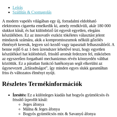
Leírás
Szállítás & Csomagolás
A modern vapelés világában egy új, forradalmi eldobható
elektromos cigaretta emelkedik ki, amely rendkívüli, akár 180 000
slukkot kínál, és hat különböző ízt egyesít egyetlen, elegáns
készülékben. Ez az innovatív eszköz tökéletes választást jelent
mindazok számára, akik a kompromisszumok nélküli gőzölés
élményét keresik, legyen szó kezdő vagy tapasztalt felhasználóról. A
benne rejlő 6 az 1-ben ízrendszer lehetővé teszi, hogy egyetlen
készülékkel hat különböző, frissítő aromát fedezzen fel, miközben
az egyszerűen forgatható mechanizmus révén könnyedén válthat
közöttük. Ez a páratlan funkció hatékonyan segít elkerülni az
úgynevezett „ízfáradtságot”, így minden egyes slukk garantáltan
friss és változatos élményt nyújt.
Részletes Termékinformációk
Ízesítés:
Ez a különleges kiadás hat bogyós gyümölcsös és
frissítő ízprofilt kínál:
Jeges áfonya
Málna & Jeges áfonya
Bogyós gyümölcsös mix & Savanyú áfonya