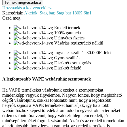
Termék megvásárlása
Hozzáadás a kedvencekhez
Kategóriák:
Akciók
,
Stag bar
,
Stag bar 180K 6in1
Oszd meg:
Eredeti termék
100% garancia
Utánvétes fizetés
Vásárlás regisztráció nélkül
Ingyenes szállítás 30.000Ft felett
Gyors szállítás
Diszkrét csomagolás
Diszkrét feladó
A legfontosabb VAPE webáruház szempontok
Ha VAPE termékeket vásárolunk ezeket a szempontokat
mindenképp vegyük figyelembe. Nagyon fontos, hogy megbízható
cégtől vásároljunk, sokkal fontosabb mint, hogy a legolcsóbb
helyről, sajnos a VAPE termékeket hamisítják, így ha a többi
webáruházhoz képest töredék áron tudod megvásárolni a terméket
érdemes fontolóra venni, hogy valószínűleg nem eredeti, jó
minőségű terméket fogunk vásárolni. Az ár és az eredeti termék után
a legfontosabb, hogy legyen garancia, az eredeti termékek is