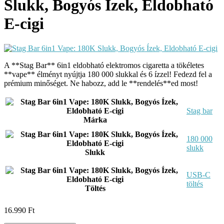
Slukk, Bogyós Ízek, Eldobható
E-cigi
A **Stag Bar** 6in1 eldobható elektromos cigaretta a tökéletes
**vape** élményt nyújtja 180 000 slukkal és 6 ízzel! Fedezd fel a
prémium minőséget. Ne habozz, add le **rendelés**ed most!
Stag bar
Márka
180 000
slukk
Slukk
USB-C
töltés
Töltés
16.990
Ft