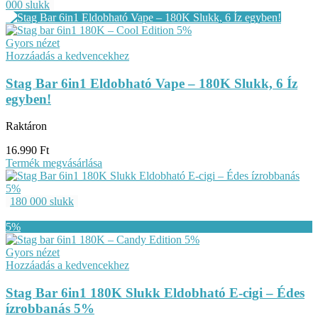
000 slukk
Gyors nézet
Hozzáadás a kedvencekhez
Stag Bar 6in1 Eldobható Vape – 180K Slukk, 6 Íz
egyben!
Raktáron
16.990
Ft
Termék megvásárlása
180 000 slukk
Gyors nézet
Hozzáadás a kedvencekhez
Stag Bar 6in1 180K Slukk Eldobható E-cigi – Édes
ízrobbanás 5%