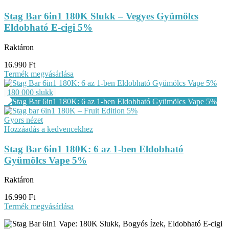
Stag Bar 6in1 180K Slukk – Vegyes Gyümölcs
Eldobható E-cigi 5%
Raktáron
16.990
Ft
Termék megvásárlása
180 000 slukk
Gyors nézet
Hozzáadás a kedvencekhez
Stag Bar 6in1 180K: 6 az 1-ben Eldobható
Gyümölcs Vape 5%
Raktáron
16.990
Ft
Termék megvásárlása