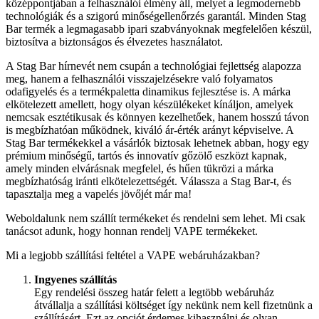
középpontjában a felhasználói élmény áll, melyet a legmodernebb
technológiák és a szigorú minőségellenőrzés garantál. Minden Stag
Bar termék a legmagasabb ipari szabványoknak megfelelően készül,
biztosítva a biztonságos és élvezetes használatot.
A Stag Bar hírnevét nem csupán a technológiai fejlettség alapozza
meg, hanem a felhasználói visszajelzésekre való folyamatos
odafigyelés és a termékpaletta dinamikus fejlesztése is. A márka
elkötelezett amellett, hogy olyan készülékeket kínáljon, amelyek
nemcsak esztétikusak és könnyen kezelhetőek, hanem hosszú távon
is megbízhatóan működnek, kiváló ár-érték arányt képviselve. A
Stag Bar termékekkel a vásárlók biztosak lehetnek abban, hogy egy
prémium minőségű, tartós és innovatív gőzölő eszközt kapnak,
amely minden elvárásnak megfelel, és hűen tükrözi a márka
megbízhatóság iránti elkötelezettségét. Válassza a Stag Bar-t, és
tapasztalja meg a vapelés jövőjét már ma!
Weboldalunk nem szállít termékeket és rendelni sem lehet. Mi csak
tanácsot adunk, hogy honnan rendelj VAPE termékeket.
Mi a legjobb szállítási feltétel a VAPE webáruházakban?
Ingyenes szállítás
Egy rendelési összeg határ felett a legtöbb webáruház
átvállalja a szállítási költséget így nekünk nem kell fizetnünk a
szállításért. Ezt az opciót érdemes kihasználni és olyan