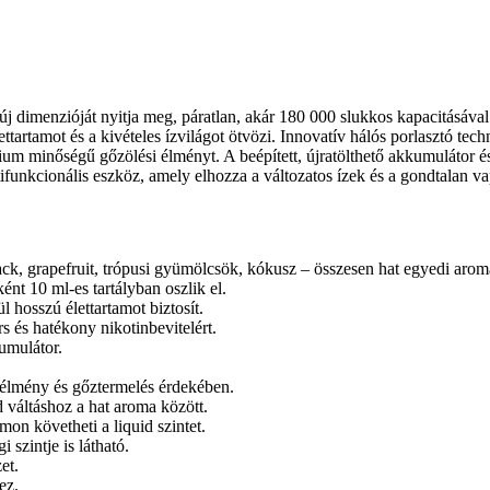
j dimenzióját nyitja meg, páratlan, akár 180 000 slukkos kapacitásával
ettartamot és a kivételes ízvilágot ötvözi. Innovatív hálós porlasztó t
émium minőségű gőzölési élményt. A beépített, újratölthető akkumulátor é
tifunkcionális eszköz, amely elhozza a változatos ízek és a gondtalan v
k, grapefruit, trópusi gyümölcsök, kókusz – összesen hat egyedi arom
nt 10 ml-es tartályban oszlik el.
 hosszú élettartamot biztosít.
 és hatékony nikotinbevitelért.
umulátor.
ízélmény és gőztermelés érdekében.
 váltáshoz a hat aroma között.
on követheti a liquid szintet.
 szintje is látható.
et.
ez.