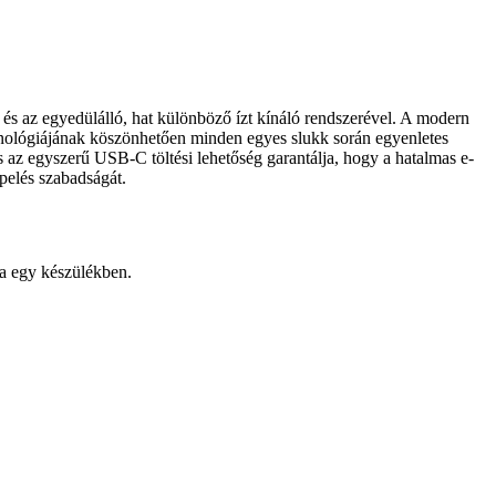
 és az egyedülálló, hat különböző ízt kínáló rendszerével. A modern
echnológiájának köszönhetően minden egyes slukk során egyenletes
s az egyszerű USB-C töltési lehetőség garantálja, hogy a hatalmas e-
apelés szabadságát.
a egy készülékben.