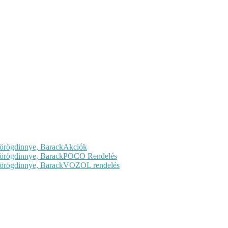
Akciók
POCO Rendelés
VOZOL rendelés