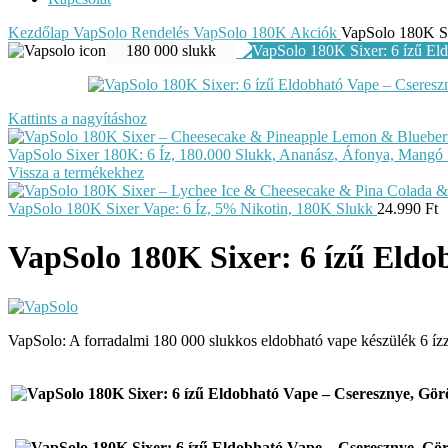
Kezdőlap
VapSolo Rendelés
VapSolo 180K
Akciók
VapSolo 180K Si
180 000 slukk
Kattints a nagyításhoz
VapSolo Sixer 180K: 6 Íz, 180.000 Slukk, Ananász, Áfonya, Mang
Vissza a termékekhez
VapSolo 180K Sixer Vape: 6 Íz, 5% Nikotin, 180K Slukk
24.990
Ft
VapSolo 180K Sixer: 6 ízű Eldo
VapSolo: A forradalmi 180 000 slukkos eldobható vape készülék 6 ízze