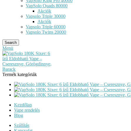
VapSolo King Pro 40000
VapSolo Quads 80000
Akciók
Vapsolo Triple 30000
Akciók
Vapsolo Triple 60000
Vapsolo Twins 20000
Search
Menü
Termék kategóriák
Kezdőlap
Vape rendelés
Blog
Szállítás
Kapcsolat