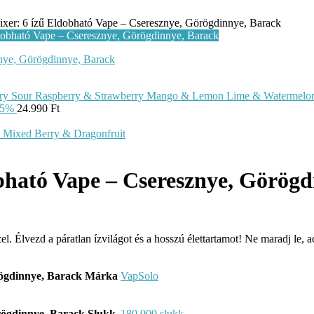
xer: 6 ízű Eldobható Vape – Cseresznye, Görögdinnye, Barack
ó 5%
24.990
Ft
bható Vape – Cseresznye, Görögd
l. Élvezd a páratlan ízvilágot és a hosszú élettartamot! Ne maradj le, 
Márka
VapSolo
Slukk
180 000 slukk