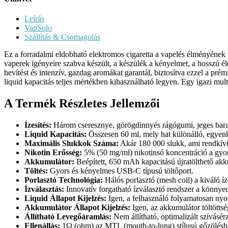
Leírás
VapSolo
Szállítás & Csomagolás
Ez a forradalmi eldobható elektromos cigaretta a vapelés élményének ú
vaperek igényeire szabva készült, a készülék a kényelmet, a hosszú él
hevítést és intenzív, gazdag aromákat garantál, biztosítva ezzel a pr
liquid kapacitás teljes mértékben kihasználható legyen. Egy igazi mul
A Termék Részletes Jellemzői
Ízesítés:
Három cseresznye, görögdinnyés rágógumi, jeges barac
Liquid Kapacitás:
Összesen 60 ml, mely hat különálló, egyenké
Maximális Slukkok Száma:
Akár 180 000 slukk, ami rendkívül
Nikotin Erősség:
5% (50 mg/ml) nikotinsó koncentráció a gyors
Akkumulátor:
Beépített, 650 mAh kapacitású újratölthető akk
Töltés:
Gyors és kényelmes USB-C típusú töltőport.
Porlasztó Technológia:
Hálós porlasztó (mesh coil) a kiváló 
Ízválasztás:
Innovatív forgatható ízválasztó rendszer a könnyed
Liquid Állapot Kijelzés:
Igen, a felhasználó folyamatosan nyom
Akkumulátor Állapot Kijelzés:
Igen, az akkumulátor töltöttségi
Állítható Levegőáramlás:
Nem állítható, optimalizált szívásérz
Ellenállás:
1Ω (ohm) az MTL (mouth-to-lung) stílusú gőzölésh