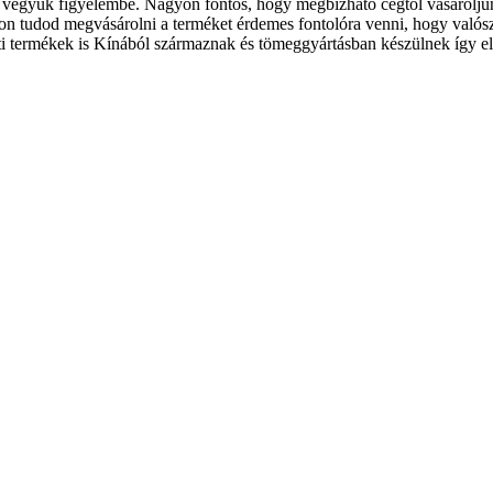
gyük figyelembe. Nagyon fontos, hogy megbízható cégtől vásároljunk
on tudod megvásárolni a terméket érdemes fontolóra venni, hogy valósz
eti termékek is Kínából származnak és tömeggyártásban készülnek így e