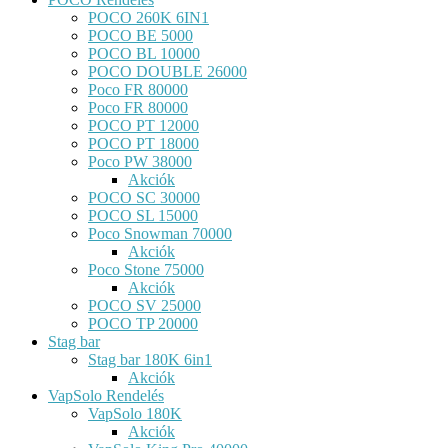
POCO 260K 6IN1
POCO BE 5000
POCO BL 10000
POCO DOUBLE 26000
Poco FR 80000
Poco FR 80000
POCO PT 12000
POCO PT 18000
Poco PW 38000
Akciók
POCO SC 30000
POCO SL 15000
Poco Snowman 70000
Akciók
Poco Stone 75000
Akciók
POCO SV 25000
POCO TP 20000
Stag bar
Stag bar 180K 6in1
Akciók
VapSolo Rendelés
VapSolo 180K
Akciók