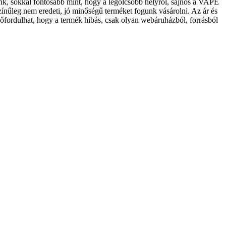
, sokkal fontosabb mint, hogy a legolcsóbb helyről, sajnos a VAPE
ínűleg nem eredeti, jó minőségű terméket fogunk vásárolni. Az ár és
lőfordulhat, hogy a termék hibás, csak olyan webáruházból, forrásból