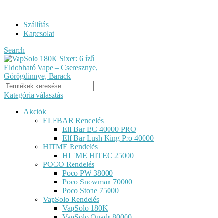
ELF BAR RENDELÉS GYORS KISZÁLLÍTÁSSAL...
Szállítás
Kapcsolat
Search
Kategória választás
Akciók
ELFBAR Rendelés
Elf Bar BC 40000 PRO
Elf Bar Lush King Pro 40000
HITME Rendelés
HITME HITEC 25000
POCO Rendelés
Poco PW 38000
Poco Snowman 70000
Poco Stone 75000
VapSolo Rendelés
VapSolo 180K
VapSolo Quads 80000