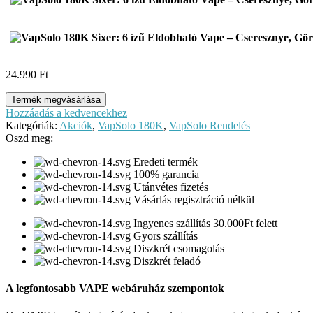
24.990
Ft
Termék megvásárlása
Hozzáadás a kedvencekhez
Kategóriák:
Akciók
,
VapSolo 180K
,
VapSolo Rendelés
Oszd meg:
Eredeti termék
100% garancia
Utánvétes fizetés
Vásárlás regisztráció nélkül
Ingyenes szállítás 30.000Ft felett
Gyors szállítás
Diszkrét csomagolás
Diszkrét feladó
A legfontosabb VAPE webáruház szempontok