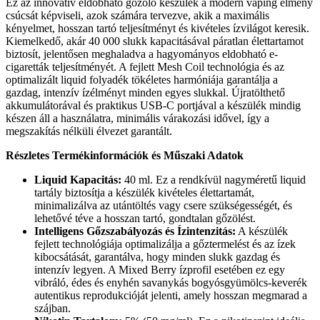
Ez az innovatív eldobható gőzölő készülék a modern vaping élmény
csúcsát képviseli, azok számára tervezve, akik a maximális
kényelmet, hosszan tartó teljesítményt és kivételes ízvilágot keresik.
Kiemelkedő, akár 40 000 slukk kapacitásával páratlan élettartamot
biztosít, jelentősen meghaladva a hagyományos eldobható e-
cigaretták teljesítményét. A fejlett Mesh Coil technológia és az
optimalizált liquid folyadék tökéletes harmóniája garantálja a
gazdag, intenzív ízélményt minden egyes slukkal. Újratölthető
akkumulátorával és praktikus USB-C portjával a készülék mindig
készen áll a használatra, minimális várakozási idővel, így a
megszakítás nélküli élvezet garantált.
Részletes Termékinformációk és Műszaki Adatok
Liquid Kapacitás:
40 ml. Ez a rendkívül nagyméretű liquid
tartály biztosítja a készülék kivételes élettartamát,
minimalizálva az utántöltés vagy csere szükségességét, és
lehetővé téve a hosszan tartó, gondtalan gőzölést.
Intelligens Gőzszabályozás és Ízintenzitás:
A készülék
fejlett technológiája optimalizálja a gőztermelést és az ízek
kibocsátását, garantálva, hogy minden slukk gazdag és
intenzív legyen. A Mixed Berry ízprofil esetében ez egy
vibráló, édes és enyhén savanykás bogyósgyümölcs-keverék
autentikus reprodukcióját jelenti, amely hosszan megmarad a
szájban.