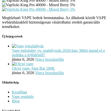
Megbízható VAPE boltok bemutatatása. Az álltalunk közölt VAPE
webáruházakból biztonságosan vásárolhatsz eredeti garanciális
termékeket.
Új bejegyzések
Vape tudomány vs. szabályozás 2026-ban: Miért marad el a
politika a fejlődéstől?
június 6, 2026
Nincs hozzászólás
Olcsó vape: Stag Bar 180K
június 6, 2026
Nincs hozzászólás
Oldaltérkép
Kezdőlap
Vape rendelés
Blog
Vásárlói fiók