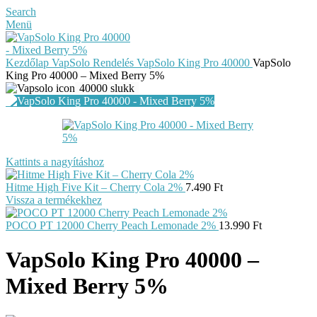
Search
Menü
Kezdőlap
VapSolo Rendelés
VapSolo King Pro 40000
VapSolo
King Pro 40000 – Mixed Berry 5%
40000 slukk
Kattints a nagyításhoz
Hitme High Five Kit – Cherry Cola 2%
7.490
Ft
Vissza a termékekhez
POCO PT 12000 Cherry Peach Lemonade 2%
13.990
Ft
VapSolo King Pro 40000 –
Mixed Berry 5%