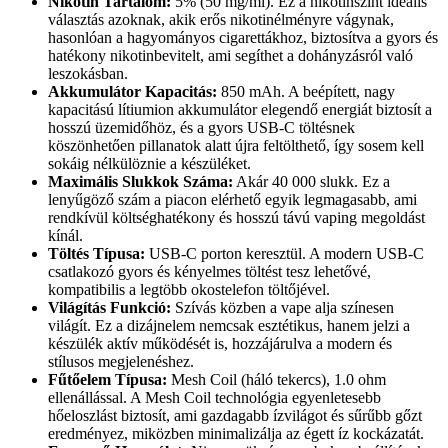
Nikotin Tartalom:
5% (50 mg/ml). Ez a nikotinszint ideális
választás azoknak, akik erős nikotinélményre vágynak,
hasonlóan a hagyományos cigarettákhoz, biztosítva a gyors és
hatékony nikotinbevitelt, ami segíthet a dohányzásról való
leszokásban.
Akkumulátor Kapacitás:
850 mAh. A beépített, nagy
kapacitású lítiumion akkumulátor elegendő energiát biztosít a
hosszú üzemidőhöz, és a gyors USB-C töltésnek
köszönhetően pillanatok alatt újra feltölthető, így sosem kell
sokáig nélkülöznie a készüléket.
Maximális Slukkok Száma:
Akár 40 000 slukk. Ez a
lenyűgöző szám a piacon elérhető egyik legmagasabb, ami
rendkívül költséghatékony és hosszú távú vaping megoldást
kínál.
Töltés Típusa:
USB-C porton keresztül. A modern USB-C
csatlakozó gyors és kényelmes töltést tesz lehetővé,
kompatibilis a legtöbb okostelefon töltőjével.
Világítás Funkció:
Szívás közben a vape alja színesen
világít. Ez a dizájnelem nemcsak esztétikus, hanem jelzi a
készülék aktív működését is, hozzájárulva a modern és
stílusos megjelenéshez.
Fűtőelem Típusa:
Mesh Coil (háló tekercs), 1.0 ohm
ellenállással. A Mesh Coil technológia egyenletesebb
hőeloszlást biztosít, ami gazdagabb ízvilágot és sűrűbb gőzt
eredményez, miközben minimalizálja az égett íz kockázatát.