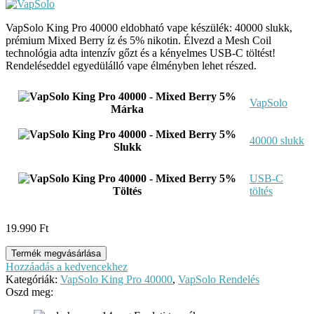
VapSolo King Pro 40000 eldobható vape készülék: 40000 slukk,
prémium Mixed Berry íz és 5% nikotin. Élvezd a Mesh Coil
technológia adta intenzív gőzt és a kényelmes USB-C töltést!
Rendeléseddel egyedülálló vape élményben lehet részed.
VapSolo
Márka
40000 slukk
Slukk
USB-C
Töltés
töltés
19.990
Ft
Termék megvásárlása
Hozzáadás a kedvencekhez
Kategóriák:
VapSolo King Pro 40000
,
VapSolo Rendelés
Oszd meg: