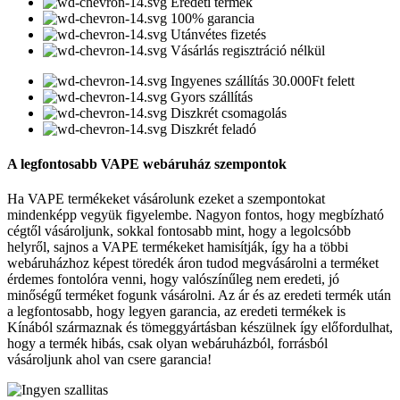
Eredeti termék
100% garancia
Utánvétes fizetés
Vásárlás regisztráció nélkül
Ingyenes szállítás 30.000Ft felett
Gyors szállítás
Diszkrét csomagolás
Diszkrét feladó
A legfontosabb VAPE webáruház szempontok
Ha VAPE termékeket vásárolunk ezeket a szempontokat
mindenképp vegyük figyelembe. Nagyon fontos, hogy megbízható
cégtől vásároljunk, sokkal fontosabb mint, hogy a legolcsóbb
helyről, sajnos a VAPE termékeket hamisítják, így ha a többi
webáruházhoz képest töredék áron tudod megvásárolni a terméket
érdemes fontolóra venni, hogy valószínűleg nem eredeti, jó
minőségű terméket fogunk vásárolni. Az ár és az eredeti termék után
a legfontosabb, hogy legyen garancia, az eredeti termékek is
Kínából származnak és tömeggyártásban készülnek így előfordulhat,
hogy a termék hibás, csak olyan webáruházból, forrásból
vásároljunk ahol van csere garancia!