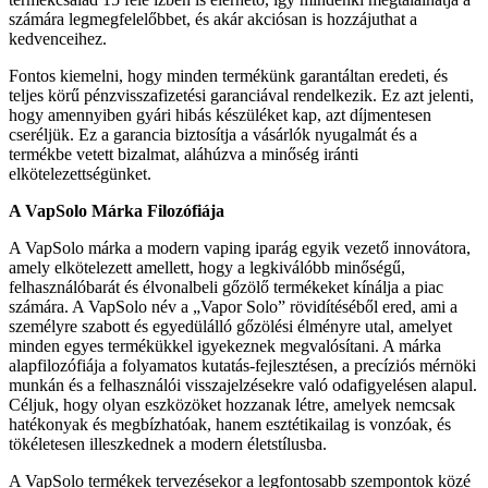
számára legmegfelelőbbet, és akár akciósan is hozzájuthat a
kedvenceihez.
Fontos kiemelni, hogy minden termékünk garantáltan eredeti, és
teljes körű pénzvisszafizetési garanciával rendelkezik. Ez azt jelenti,
hogy amennyiben gyári hibás készüléket kap, azt díjmentesen
cseréljük. Ez a garancia biztosítja a vásárlók nyugalmát és a
termékbe vetett bizalmat, aláhúzva a minőség iránti
elkötelezettségünket.
A VapSolo Márka Filozófiája
A VapSolo márka a modern vaping iparág egyik vezető innovátora,
amely elkötelezett amellett, hogy a legkiválóbb minőségű,
felhasználóbarát és élvonalbeli gőzölő termékeket kínálja a piac
számára. A VapSolo név a „Vapor Solo” rövidítéséből ered, ami a
személyre szabott és egyedülálló gőzölési élményre utal, amelyet
minden egyes termékükkel igyekeznek megvalósítani. A márka
alapfilozófiája a folyamatos kutatás-fejlesztésen, a precíziós mérnöki
munkán és a felhasználói visszajelzésekre való odafigyelésen alapul.
Céljuk, hogy olyan eszközöket hozzanak létre, amelyek nemcsak
hatékonyak és megbízhatóak, hanem esztétikailag is vonzóak, és
tökéletesen illeszkednek a modern életstílusba.
A VapSolo termékek tervezésekor a legfontosabb szempontok közé