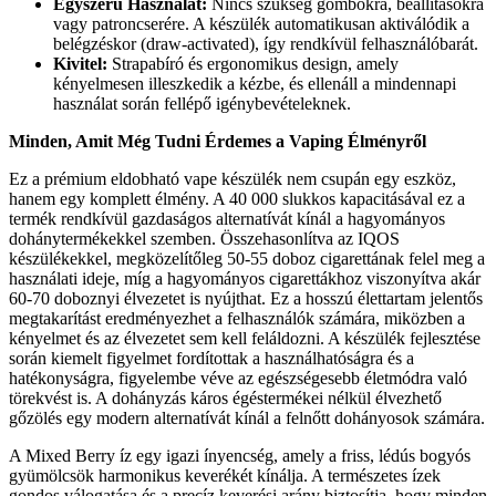
Egyszerű Használat:
Nincs szükség gombokra, beállításokra
vagy patroncserére. A készülék automatikusan aktiválódik a
belégzéskor (draw-activated), így rendkívül felhasználóbarát.
Kivitel:
Strapabíró és ergonomikus design, amely
kényelmesen illeszkedik a kézbe, és ellenáll a mindennapi
használat során fellépő igénybevételeknek.
Minden, Amit Még Tudni Érdemes a Vaping Élményről
Ez a prémium eldobható vape készülék nem csupán egy eszköz,
hanem egy komplett élmény. A 40 000 slukkos kapacitásával ez a
termék rendkívül gazdaságos alternatívát kínál a hagyományos
dohánytermékekkel szemben. Összehasonlítva az IQOS
készülékekkel, megközelítőleg 50-55 doboz cigarettának felel meg a
használati ideje, míg a hagyományos cigarettákhoz viszonyítva akár
60-70 doboznyi élvezetet is nyújthat. Ez a hosszú élettartam jelentős
megtakarítást eredményezhet a felhasználók számára, miközben a
kényelmet és az élvezetet sem kell feláldozni. A készülék fejlesztése
során kiemelt figyelmet fordítottak a használhatóságra és a
hatékonyságra, figyelembe véve az egészségesebb életmódra való
törekvést is. A dohányzás káros égéstermékei nélkül élvezhető
gőzölés egy modern alternatívát kínál a felnőtt dohányosok számára.
A Mixed Berry íz egy igazi ínyencség, amely a friss, lédús bogyós
gyümölcsök harmonikus keverékét kínálja. A természetes ízek
gondos válogatása és a precíz keverési arány biztosítja, hogy minden