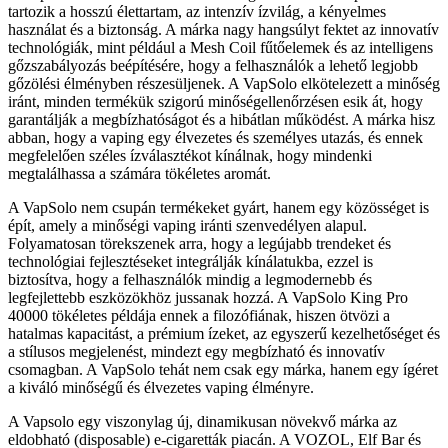
tartozik a hosszú élettartam, az intenzív ízvilág, a kényelmes
használat és a biztonság. A márka nagy hangsúlyt fektet az innovatív
technológiák, mint például a Mesh Coil fűtőelemek és az intelligens
gőzszabályozás beépítésére, hogy a felhasználók a lehető legjobb
gőzölési élményben részesüljenek. A VapSolo elkötelezett a minőség
iránt, minden termékük szigorú minőségellenőrzésen esik át, hogy
garantálják a megbízhatóságot és a hibátlan működést. A márka hisz
abban, hogy a vaping egy élvezetes és személyes utazás, és ennek
megfelelően széles ízválasztékot kínálnak, hogy mindenki
megtalálhassa a számára tökéletes aromát.
A VapSolo nem csupán termékeket gyárt, hanem egy közösséget is
épít, amely a minőségi vaping iránti szenvedélyen alapul.
Folyamatosan törekszenek arra, hogy a legújabb trendeket és
technológiai fejlesztéseket integrálják kínálatukba, ezzel is
biztosítva, hogy a felhasználók mindig a legmodernebb és
legfejlettebb eszközökhöz jussanak hozzá. A VapSolo King Pro
40000 tökéletes példája ennek a filozófiának, hiszen ötvözi a
hatalmas kapacitást, a prémium ízeket, az egyszerű kezelhetőséget és
a stílusos megjelenést, mindezt egy megbízható és innovatív
csomagban. A VapSolo tehát nem csak egy márka, hanem egy ígéret
a kiváló minőségű és élvezetes vaping élményre.
A Vapsolo egy viszonylag új, dinamikusan növekvő márka az
eldobható (disposable) e-cigaretták piacán. A VOZOL, Elf Bar és