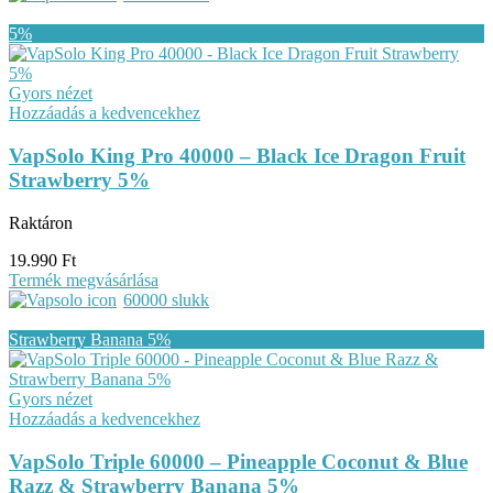
Gyors nézet
Hozzáadás a kedvencekhez
VapSolo King Pro 40000 – Black Ice Dragon Fruit
Strawberry 5%
Raktáron
19.990
Ft
Termék megvásárlása
60000 slukk
Gyors nézet
Hozzáadás a kedvencekhez
VapSolo Triple 60000 – Pineapple Coconut & Blue
Razz & Strawberry Banana 5%