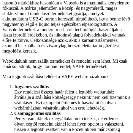
hasonló márkákhoz hasonlóan a Vapsolo is a maximális kényelemre
fókuszál. A márka jellemzően a közép- és nagyméretű, magas
slukkszámmal rendelkező termékeket gyártja, amelyek
akkumulátora USB-C porton keresztül újratölthető, így a benne lévő
nagymennyiségű e-liquid teljes egészében elpárologtatható. A
Vapsolo termékek a modern mesh coil technológiát használják a
tiszta ízprofil érdekében, és nikotinsó alapú folyadékokkal vannak
előre feltöltve. Célközönsége azok, akik a karbantartásmentes,
azonnal használható és viszonylag hosszú élettartamú gőzölési
megoldást keresik.
Weboldalunk nem szállít termékeket és rendelni sem lehet. Mi csak
tanácsot adunk, hogy honnan rendelj VAPE termékeket.
Mi a legjobb szállítási feltétel a VAPE webáruházakban?
Ingyenes szállítás
Egy rendelési összeg határ felett a legtöbb webáruház
átvállalja a szállítási költséget így nekünk nem kell fizetnünk a
szállításért. Ezt az opciót érdemes kihasználni és olyan
webáruházban vásárolni ahol van erre lehetőség.
Csomagpontos szállítás
Persze van akinek ez egyáltalán nem tetszik, de érdemes
olyan cégtől rendelni akinél lehet ilyen opciót is választani,
hiszen a legtöbb esetben van a közelünkben már csomag