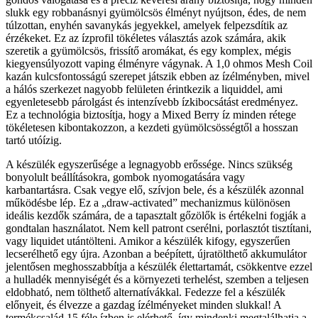
slukk egy robbanásnyi gyümölcsös élményt nyújtson, édes, de nem
túlzottan, enyhén savanykás jegyekkel, amelyek felpezsdítik az
érzékeket. Ez az ízprofil tökéletes választás azok számára, akik
szeretik a gyümölcsös, frissítő aromákat, és egy komplex, mégis
kiegyensúlyozott vaping élményre vágynak. A 1,0 ohmos Mesh Coil
kazán kulcsfontosságú szerepet játszik ebben az ízélményben, mivel
a hálós szerkezet nagyobb felületen érintkezik a liquiddel, ami
egyenletesebb párolgást és intenzívebb ízkibocsátást eredményez.
Ez a technológia biztosítja, hogy a Mixed Berry íz minden rétege
tökéletesen kibontakozzon, a kezdeti gyümölcsösségtől a hosszan
tartó utóízig.
A készülék egyszerűsége a legnagyobb erőssége. Nincs szükség
bonyolult beállításokra, gombok nyomogatására vagy
karbantartásra. Csak vegye elő, szívjon bele, és a készülék azonnal
működésbe lép. Ez a „draw-activated” mechanizmus különösen
ideális kezdők számára, de a tapasztalt gőzölők is értékelni fogják a
gondtalan használatot. Nem kell patront cserélni, porlasztót tisztítani,
vagy liquidet utántölteni. Amikor a készülék kifogy, egyszerűen
lecserélhető egy újra. Azonban a beépített, újratölthető akkumulátor
jelentősen meghosszabbítja a készülék élettartamát, csökkentve ezzel
a hulladék mennyiségét és a környezeti terhelést, szemben a teljesen
eldobható, nem tölthető alternatívákkal. Fedezze fel a készülék
előnyeit, és élvezze a gazdag ízélményeket minden slukkal! A
termékcsalád 15 féle ízben is elérhető, így mindenki megtalálhatja a