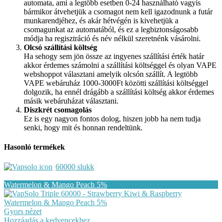
automata, ami a legtöbb esetben 0-24 használható vagyis
bármikor átvehetjük a csomagot nem kell igazodnunk a futár
munkarendjéhez, és akár hétvégén is kivehetjük a
csomagunkat az automatából, és ez a legbiztonságosabb
módja ha regisztráció és név nélkül szeretnénk vásárolni.
Olcsó szállítási költség
Ha sehogy sem jön össze az ingyenes szállítási érték határ
akkor érdemes számolni a szállítási költséggel és olyan VAPE
webshoppot választani amelyik olcsón szállít. A legtöbb
VAPE webáruház 1000-3000Ft közötti szállítási költséggel
dolgozik, ha ennél drágább a szállítási költség akkor érdemes
másik webáruházat választani.
Diszkrét csomagolás
Ez is egy nagyon fontos dolog, hiszen jobb ha nem tudja
senki, hogy mit és honnan rendeltünk.
Hasonló termékek
60000 slukk
Gyors nézet
Hozzáadás a kedvencekhez