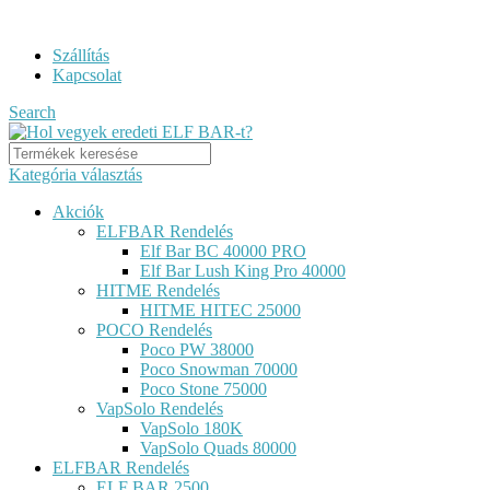
ELF BAR RENDELÉS GYORS KISZÁLLÍTÁSSAL...
Szállítás
Kapcsolat
Search
Kategória választás
Akciók
ELFBAR Rendelés
Elf Bar BC 40000 PRO
Elf Bar Lush King Pro 40000
HITME Rendelés
HITME HITEC 25000
POCO Rendelés
Poco PW 38000
Poco Snowman 70000
Poco Stone 75000
VapSolo Rendelés
VapSolo 180K
VapSolo Quads 80000
ELFBAR Rendelés
ELF BAR 2500