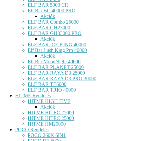
ELF BAR 5000 CR
Elf Bar BC 40000 PRO
Akciók
ELF BAR Combo 25000
ELF BAR GH23000
ELF BAR GH33000 PRO
Akciók
ELF BAR ICE KING 40000
Elf Bar Lush King Pro 40000
Akciók
Elf Bar MoonNight 40000
ELF BAR PLANET 25000
ELF BAR RAYA D3 25000
ELF BAR RAYA D3 PRO 30000
ELF BAR TE6000
ELF BAR TRIO 40000
HITME Rendelés
HITME HIGH FIVE
Akciók
HITME HITEC 25000
HITME HITEC 25000
HITME HM20000
POCO Rendelés
POCO 260K 6IN1
POCO BE 5000