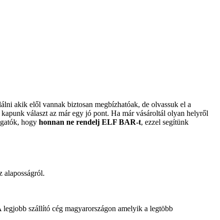
lálni akik elől vannak biztosan megbízhatóak, de olvassuk el a
 kapunk választ az már egy jó pont. Ha már vásároltál olyan helyről
togatók, hogy
honnan ne rendelj ELF BAR-t
, ezzel segítünk
z alaposságról.
 A legjobb szállító cég magyarországon amelyik a legtöbb