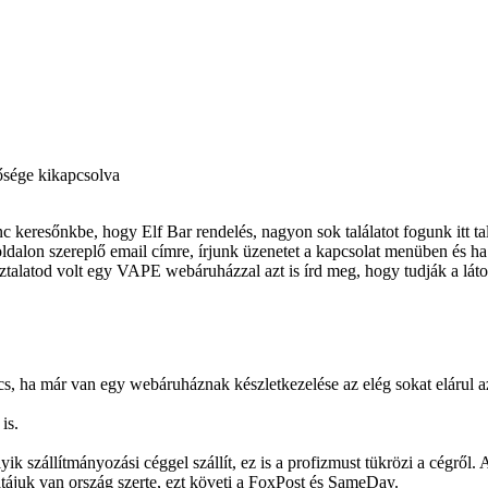
ősége kikapcsolva
 keresőnkbe, hogy Elf Bar rendelés, nagyon sok találatot fogunk itt ta
ldalon szereplő email címre, írjunk üzenetet a kapcsolat menüben és ha
sztalatod volt egy VAPE webáruházzal azt is írd meg, hogy tudják a lá
cs, ha már van egy webáruháznak készletkezelése az elég sokat elárul a
is.
 szállítmányozási céggel szállít, ez is a profizmust tükrözi a cégről.
juk van ország szerte, ezt követi a FoxPost és SameDay.