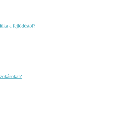
ika a fejlődéstől?
szokásokat?