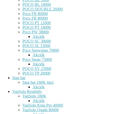
POCO BL 10000
POCO DOUBLE 26000
Poco FR 80000
Poco FR 80000
POCO PT 12000
POCO PT 18000
Poco PW 38000
Akciók
POCO SC 30000
POCO SL 15000
Poco Snowman 70000
Akciók
Poco Stone 75000
Akciók
POCO SV 25000
POCO TP 20000
Stag bar
Stag bar 180K 6in1
Akciók
VapSolo Rendelés
VapSolo 180K
Akciók
VapSolo King Pro 40000
VapSolo Quads 80000