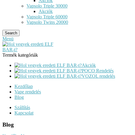
Akciók
Vapsolo Triple 30000
Akciók
Vapsolo Triple 60000
Vapsolo Twins 20000
Search
Menü
Termék kategóriák
Akciók
POCO Rendelés
VOZOL rendelés
Kezdőlap
Vape rendelés
Blog
Szállítás
Kapcsolat
Blog