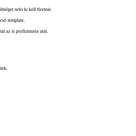
tséget neki ki kell fizetnie.
csó template.
al az is profizmusra utal.
tek.