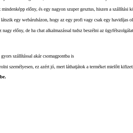
az mindenképp előny, és egy nagyon szuper gesztus, hiszen a szállítási köl
látszik egy webáruházon, hogy az egy profi vagy csak egy havidíjas ol
z nagy előny, de ha chat alkalmazással tudsz beszélni az ügyfélszolgálatt
gyors szállítással akár csomagpontba is
 személyesen, ez azért jó, mert láthatjátok a terméket mielőtt kifizeti
be.