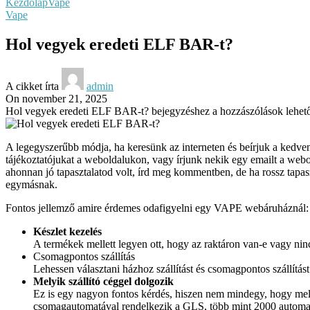
Kezdőlap
Vape
Vape
Hol vegyek eredeti ELF BAR-t?
A cikket írta
admin
On november 21, 2025
Hol vegyek eredeti ELF BAR-t? bejegyzéshez
a hozzászólások lehet
A legegyszerűbb módja, ha keresünk az interneten és beírjuk a kedvenc
tájékoztatójukat a weboldalukon, vagy írjunk nekik egy emailt a webo
ahonnan jó tapasztalatod volt, írd meg kommentben, de ha rossz tapa
egymásnak.
Fontos jellemző amire érdemes odafigyelni egy VAPE webáruháznál:
Készlet kezelés
A termékek mellett legyen ott, hogy az raktáron van-e vagy nin
Csomagpontos szállítás
Lehessen választani házhoz szállítást és csomagpontos szállítást 
Melyik szállító céggel dolgozik
Ez is egy nagyon fontos kérdés, hiszen nem mindegy, hogy melyik
csomagautomatával rendelkezik a GLS, több mint 2000 automatá