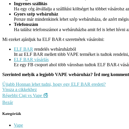
Ingyenes szállítás
Ha egy cég átvállalja a szállítási költséget ha többet vásárolsz 
Gyors szép webáruház
Persze már mindenkinek lehet szép webáruháza, de azért mégis 
Telefonszám
Ha találsz telefonszámot a webáruházba amit fel is lehet hívni a
Mi ezeket ajánljuk ha ELF BAR-t szeretnétek vásárolni:
ELF BAR
rendelés webáruházból
Itt az ELF BAR mellett több VAPE terméket is tudtok rendelni, 
ELF BAR vásárlás
Ez egy FB csoport ahol több városban tudtok ELF BAR-t vásárolni
Szerinted melyik a legjobb VAPE webáruház? Írd meg komment
Újjabb
Honnan lehet tudni, hogy egy ELF BAR eredeti?
Vissza a cikkekhez
Régebbi
Cigi vs Vape 🚭
Bezár
Kategóriák
Vape