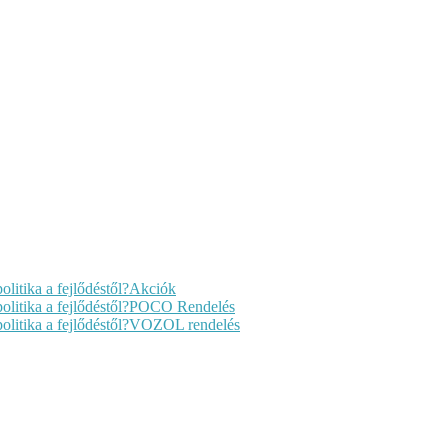
Akciók
POCO Rendelés
VOZOL rendelés