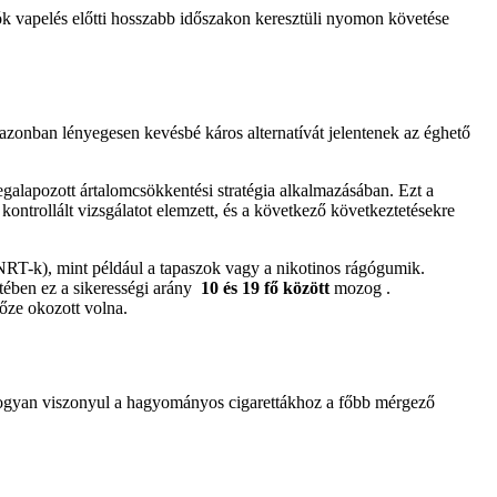
ók vapelés előtti hosszabb időszakon keresztüli nyomon követése
zonban lényegesen kevésbé káros alternatívát jelentenek az éghető
alapozott ártalomcsökkentési stratégia alkalmazásában. Ezt a
ontrollált vizsgálatot elemzett, és a következő következtetésekre
RT-k), mint például a tapaszok vagy a nikotinos rágógumik.
setében ez a sikerességi arány
10 és 19 fő között
mozog .
gőze okozott volna.
a hogyan viszonyul a hagyományos cigarettákhoz a főbb mérgező