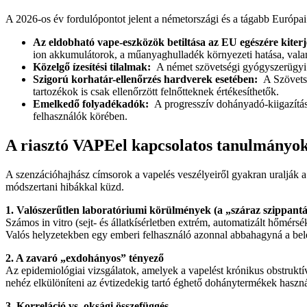
A 2026-os év fordulópontot jelent a németországi és a tágabb Európai 
Az eldobható vape-eszközök betiltása az EU egészére kiter
ion akkumulátorok, a műanyaghulladék környezeti hatása, valam
Közelgő ízesítési tilalmak:
A német szövetségi gyógyszerügyi bi
Szigorú korhatár-ellenőrzés hardverek esetében:
A Szövetsé
tartozékok is csak ellenőrzött felnőtteknek értékesíthetők.
Emelkedő folyadékadók:
A progresszív dohányadó-kiigazításo
felhasználók körében.
A riasztó VAPEel kapcsolatos tanulmányo
A szenzációhajhász címsorok a vapelés veszélyeiről gyakran uralják 
módszertani hibákkal küzd.
1. Valószerűtlen laboratóriumi körülmények (a „száraz szippant
Számos in vitro (sejt- és állatkísérletben extrém, automatizált hőmér
Valós helyzetekben egy emberi felhasználó azonnal abbahagyná a belégz
2. A zavaró „exdohányos” tényező
Az epidemiológiai vizsgálatok, amelyek a vapelést krónikus obstruk
nehéz elkülöníteni az évtizedekig tartó éghető dohánytermékek használ
3. Korreláció vs. oksági összefüggés