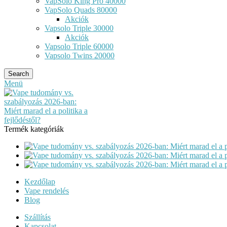
VapSolo King Pro 40000
VapSolo Quads 80000
Akciók
Vapsolo Triple 30000
Akciók
Vapsolo Triple 60000
Vapsolo Twins 20000
Search
Menü
Termék kategóriák
Kezdőlap
Vape rendelés
Blog
Szállítás
Kapcsolat