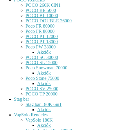
POCO 260K 6IN1
POCO BE 5000
POCO BL 10000
POCO DOUBLE 26000
Poco FR 80000
Poco FR 80000
POCO PT 12000
POCO PT 18000
Poco PW 38000
Akciók
POCO SC 30000
POCO SL 15000
Poco Snowman 70000
Akciók
Poco Stone 75000
Akciók
POCO SV 25000
POCO TP 20000
Stag bar
Stag bar 180K 6in1
Akciók
VapSolo Rendelés
VapSolo 180K
Akciók