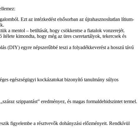
ellemez:
lomból. Ezt az intézkedést elsősorban az újrahasznosítatlan lítium-
k.
k a mentol – betiltását, hogy csökkentse a fiatalok vonzerejét.
élete kimondta, hogy még az üres cseretartályok, tekercsek és
olás (DIY) egyre népszerűbbé teszi a folyadékkeverést a hosszú távú
őséges egészségügyi kockázatokat bizonyító tanulmány súlyos
i „száraz szippantást” eredményez, és magas formaldehidszintet termel.
eszik figyelembe a résztvevők dohányzási előzményeit. Rendkívül