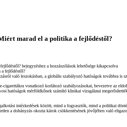
ért marad el a politika a fejlődéstől?
fejlődéstől? bejegyzéshez
a hozzászólások lehetősége kikapcsolva
ásról való leszokásban, a globális szabályozó hatóságok továbbra is sz
e-cigarettákra vonatkozó korlátozó szabályozásokat, bevezetve az eldob
rvosi hatóságok mérföldkőnek számító klinikai vizsgálatai megerősített
lkotási intézkedések között, mind a fogyasztók, mind a politikai dönt
etlen a dohányzás okozta károk csökkentésének jövőjében való eligaz