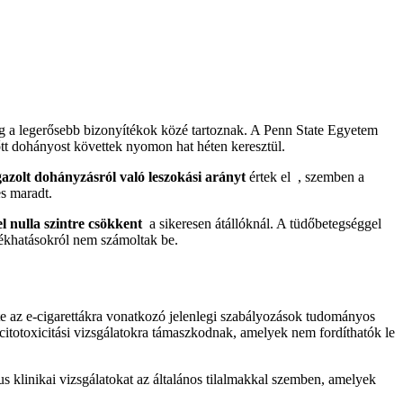
g a legerősebb bizonyítékok közé tartoznak. A Penn State Egyetem
őtt dohányost követtek nyomon hat héten keresztül.
azolt dohányzásról való leszokási arányt
értek el , szemben a
es maradt.
nulla szintre csökkent
a sikeresen átállóknál. A tüdőbetegséggel
ékhatásokról nem számoltak be.
az e-cigarettákra vonatkozó jelenlegi szabályozások tudományos
 citotoxicitási vizsgálatokra támaszkodnak, amelyek nem fordíthatók le
us klinikai vizsgálatokat az általános tilalmakkal szemben, amelyek