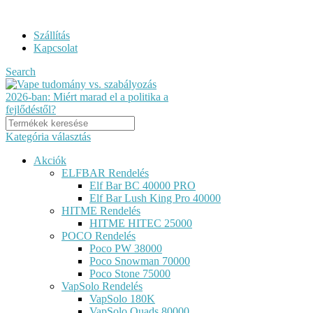
ELF BAR RENDELÉS GYORS KISZÁLLÍTÁSSAL...
Szállítás
Kapcsolat
Search
Kategória választás
Akciók
ELFBAR Rendelés
Elf Bar BC 40000 PRO
Elf Bar Lush King Pro 40000
HITME Rendelés
HITME HITEC 25000
POCO Rendelés
Poco PW 38000
Poco Snowman 70000
Poco Stone 75000
VapSolo Rendelés
VapSolo 180K
VapSolo Quads 80000