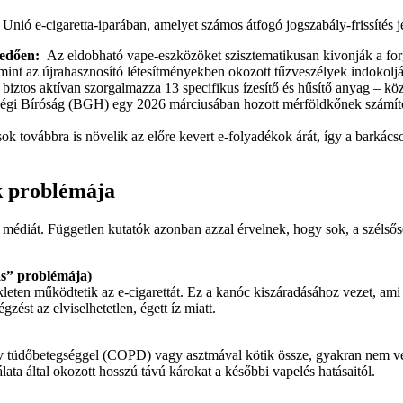
Unió e-cigaretta-iparában, amelyet számos átfogó jogszabály-frissítés j
jedően:
Az eldobható vape-eszközöket szisztematikusan kivonják a forga
int az újrahasznosító létesítményekben okozott tűzveszélyek indokoljá
ztos aktívan szorgalmazza 13 specifikus ízesítő és hűsítő anyag – köztü
gi Bíróság (BGH) egy 2026 márciusában hozott mérföldkőnek számító ít
k továbbra is növelik az előre kevert e-folyadékok árát, így a barkács
k problémája
a médiát. Független kutatók azonban azzal érvelnek, hogy sok, a széls
ás” problémája)
sékleten működtetik az e-cigarettát. Ez a kanóc kiszáradásához vezet, am
ést az elviselhetetlen, égett íz miatt.
tív tüdőbetegséggel (COPD) vagy asztmával kötik össze, gyakran nem v
ata által okozott hosszú távú károkat a későbbi vapelés hatásaitól.