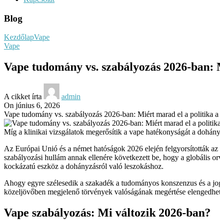
Blog
Kezdőlap
Vape
Vape
Vape tudomány vs. szabályozás 2026-ban: Mi
A cikket írta
admin
On június 6, 2026
Vape tudomány vs. szabályozás 2026-ban: Miért marad el a politika a 
Míg a klinikai vizsgálatok megerősítik a vape hatékonyságát a dohányz
Az Európai Unió és a német hatóságok 2026 elején felgyorsították az 
szabályozási hullám annak ellenére következett be, hogy a globális o
kockázatú eszköz a dohányzásról való leszokáshoz.
Ahogy egyre szélesedik a szakadék a tudományos konszenzus és a joga
közeljövőben megjelenő törvények valóságának megértése elengedhet
Vape szabályozás: Mi változik 2026-ban?