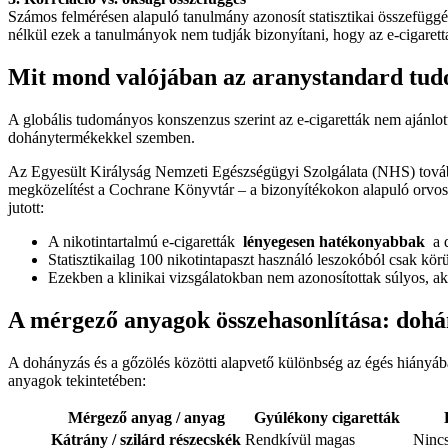
Számos felmérésen alapuló tanulmány azonosít statisztikai összefüggé
nélkül ezek a tanulmányok nem tudják bizonyítani, hogy az e-cigaret
Mit mond valójában az aranystandard tu
A globális tudományos konszenzus szerint az e-cigaretták nem ajánlo
dohánytermékekkel szemben.
Az Egyesült Királyság Nemzeti Egészségügyi Szolgálata (NHS) továbbr
megközelítést a Cochrane Könyvtár – a bizonyítékokon alapuló orvoslás
jutott:
A nikotintartalmú e-cigaretták
lényegesen hatékonyabbak
a d
Statisztikailag 100 nikotintapaszt használó leszokóból csak körü
Ezekben a klinikai vizsgálatokban nem azonosítottak súlyos, ak
A mérgező anyagok összehasonlítása: dohán
A dohányzás és a gőzölés közötti alapvető különbség az égés hiányába
anyagok tekintetében:
Mérgező anyag / anyag
Gyúlékony cigaretták
Kátrány / szilárd részecskék
Rendkívül magas
Nincs