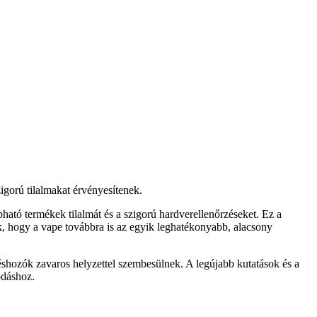
igorú tilalmakat érvényesítenek.
ható termékek tilalmát és a szigorú hardverellenőrzéseket. Ez a
ék, hogy a vape továbbra is az egyik leghatékonyabb, alacsony
éshozók zavaros helyzettel szembesülnek. A legújabb kutatások és a
odáshoz.