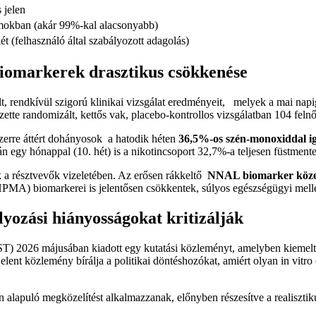
 jelen
okban (akár 99%-kal alacsonyabb)
lét (felhasználó által szabályozott adagolás)
iomarkerek drasztikus csökkenése
 rendkívül szigorú klinikai vizsgálat eredményeit, melyek a mai napi
ette randomizált, kettős vak, placebo-kontrollos vizsgálatban 104 feln
erre áttért dohányosok a hatodik héten
36,5%-os szén-monoxiddal ig
n egy hónappal (10. hét) is a nikotincsoport 32,7%-a teljesen füstment
k a résztvevők vizeletében. Az erősen rákkeltő
NNAL biomarker közel 
PMA) biomarkerei is jelentősen csökkentek, súlyos egészségügyi mell
yozási hiányosságokat kritizálják
2026 májusában kiadott egy kutatási közleményt, amelyben kiemelte 
ent közlemény bírálja a politikai döntéshozókat, amiért olyan in vitro
n alapuló megközelítést alkalmazzanak, előnyben részesítve a realisztik