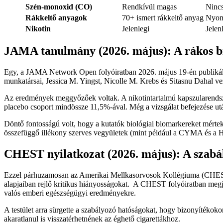
Szén-monoxid (CO)
Rendkívül magas
Nincs
Rákkeltő anyagok
70+ ismert rákkeltő anyag
Nyom
Nikotin
Jelenlegi
Jelen
JAMA tanulmány (2026. május): A rákos b
Egy, a JAMA Network Open folyóiratban 2026. május 19-én publikált,
munkatársai, Jessica M. Yingst, Nicolle M. Krebs és Sitasnu Dahal vez
Az eredmények meggyőzőek voltak. A nikotintartalmú kapszularendsz
placebo csoport mindössze 11,5%-ával. Még a vizsgálat befejezése utá
Döntő fontosságú volt, hogy a kutatók biológiai biomarkereket mérte
összefüggő illékony szerves vegyületek (mint például a CYMA és a H
CHEST nyilatkozat (2026. május): A szabál
Ezzel párhuzamosan az Amerikai Mellkasorvosok Kollégiuma (CHEST) 
alapjaiban rejlő kritikus hiányosságokat. A CHEST folyóiratban megjel
valós emberi egészségügyi eredményekre.
A testület arra sürgette a szabályozó hatóságokat, hogy bizonyítékoko
akaratlanul is visszatérhetnének az éghető cigarettákhoz.