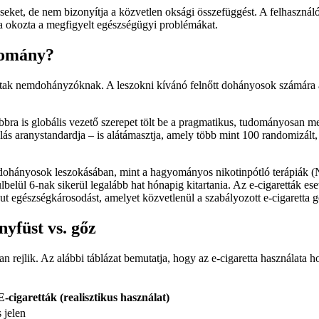
seket, de nem bizonyítja a közvetlen oksági összefüggést. A felhasznál
ta okozta a megfigyelt egészségügyi problémákat.
domány?
ttak nemdohányzóknak. A leszokni kívánó felnőtt dohányosok számára a
a is globális vezető szerepet tölt be a pragmatikus, tudományosan meg
 aranystandardja – is alátámasztja, amely több mint 100 randomizált, k
ohányosok leszokásában, mint a hagyományos nikotinpótló terápiák (N
lbelül 6-nak sikerül legalább hat hónapig kitartania. Az e-cigaretták e
ut egészségkárosodást, amelyet közvetlenül a szabályozott e-cigaretta 
yfüst vs. gőz
n rejlik. Az alábbi táblázat bemutatja, hogy az e-cigaretta használat
E-cigaretták (realisztikus használat)
 jelen