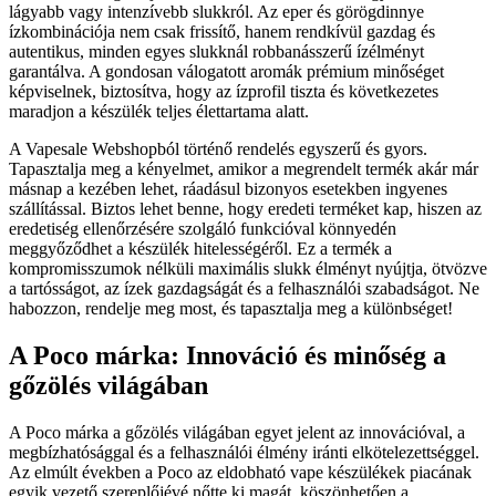
lágyabb vagy intenzívebb slukkról. Az eper és görögdinnye
ízkombinációja nem csak frissítő, hanem rendkívül gazdag és
autentikus, minden egyes slukknál robbanásszerű ízélményt
garantálva. A gondosan válogatott aromák prémium minőséget
képviselnek, biztosítva, hogy az ízprofil tiszta és következetes
maradjon a készülék teljes élettartama alatt.
A Vapesale Webshopból történő rendelés egyszerű és gyors.
Tapasztalja meg a kényelmet, amikor a megrendelt termék akár már
másnap a kezében lehet, ráadásul bizonyos esetekben ingyenes
szállítással. Biztos lehet benne, hogy eredeti terméket kap, hiszen az
eredetiség ellenőrzésére szolgáló funkcióval könnyedén
meggyőződhet a készülék hitelességéről. Ez a termék a
kompromisszumok nélküli maximális slukk élményt nyújtja, ötvözve
a tartósságot, az ízek gazdagságát és a felhasználói szabadságot. Ne
habozzon, rendelje meg most, és tapasztalja meg a különbséget!
A Poco márka: Innováció és minőség a
gőzölés világában
A Poco márka a gőzölés világában egyet jelent az innovációval, a
megbízhatósággal és a felhasználói élmény iránti elkötelezettséggel.
Az elmúlt években a Poco az eldobható vape készülékek piacának
egyik vezető szereplőjévé nőtte ki magát, köszönhetően a