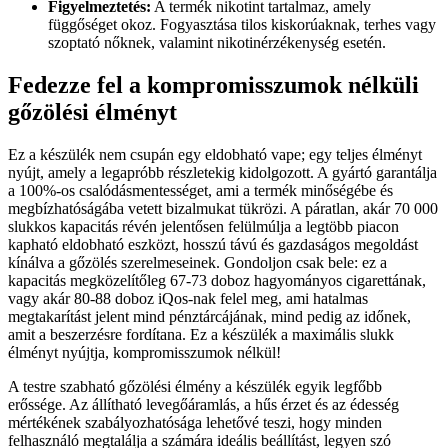
Figyelmeztetés:
A termék nikotint tartalmaz, amely
függőséget okoz. Fogyasztása tilos kiskorúaknak, terhes vagy
szoptató nőknek, valamint nikotinérzékenység esetén.
Fedezze fel a kompromisszumok nélküli
gőzölési élményt
Ez a készülék nem csupán egy eldobható vape; egy teljes élményt
nyújt, amely a legapróbb részletekig kidolgozott. A gyártó garantálja
a 100%-os csalódásmentességet, ami a termék minőségébe és
megbízhatóságába vetett bizalmukat tükrözi. A páratlan, akár 70 000
slukkos kapacitás révén jelentősen felülmúlja a legtöbb piacon
kapható eldobható eszközt, hosszú távú és gazdaságos megoldást
kínálva a gőzölés szerelmeseinek. Gondoljon csak bele: ez a
kapacitás megközelítőleg 67-73 doboz hagyományos cigarettának,
vagy akár 80-88 doboz iQos-nak felel meg, ami hatalmas
megtakarítást jelent mind pénztárcájának, mind pedig az időnek,
amit a beszerzésre fordítana. Ez a készülék a maximális slukk
élményt nyújtja, kompromisszumok nélkül!
A testre szabható gőzölési élmény a készülék egyik legfőbb
erőssége. Az állítható levegőáramlás, a hűs érzet és az édesség
mértékének szabályozhatósága lehetővé teszi, hogy minden
felhasználó megtalálja a számára ideális beállítást, legyen szó