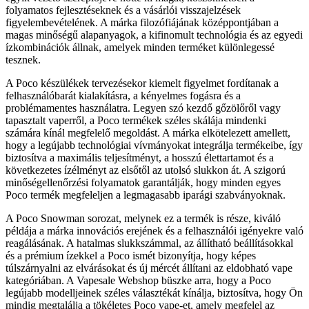
folyamatos fejlesztéseknek és a vásárlói visszajelzések
figyelembevételének. A márka filozófiájának középpontjában a
magas minőségű alapanyagok, a kifinomult technológia és az egyedi
ízkombinációk állnak, amelyek minden terméket különlegessé
tesznek.
A Poco készülékek tervezésekor kiemelt figyelmet fordítanak a
felhasználóbarát kialakításra, a kényelmes fogásra és a
problémamentes használatra. Legyen szó kezdő gőzölőről vagy
tapasztalt vaperről, a Poco termékek széles skálája mindenki
számára kínál megfelelő megoldást. A márka elkötelezett amellett,
hogy a legújabb technológiai vívmányokat integrálja termékeibe, így
biztosítva a maximális teljesítményt, a hosszú élettartamot és a
következetes ízélményt az elsőtől az utolsó slukkon át. A szigorú
minőségellenőrzési folyamatok garantálják, hogy minden egyes
Poco termék megfeleljen a legmagasabb iparági szabványoknak.
A Poco Snowman sorozat, melynek ez a termék is része, kiváló
példája a márka innovációs erejének és a felhasználói igényekre való
reagálásának. A hatalmas slukkszámmal, az állítható beállításokkal
és a prémium ízekkel a Poco ismét bizonyítja, hogy képes
túlszárnyalni az elvárásokat és új mércét állítani az eldobható vape
kategóriában. A Vapesale Webshop büszke arra, hogy a Poco
legújabb modelljeinek széles választékát kínálja, biztosítva, hogy Ön
mindig megtalálja a tökéletes Poco vape-et, amely megfelel az