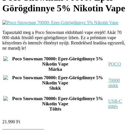
Görögdinnye 5% Nikotin Vape
Tapasztald meg a Poco Snowman eldobható vape erejét! Akár 70
000 slukk frissítő eper-görögdinnye ízben. Ez a prémium vape
kényelmes és intenzív élményt nyújt. Rendelésed leadása egyszerű,
ne maradj le!
POCO
Márka
70000
slukk
Slukk
USB-C
töltés
Töltés
21.990
Ft