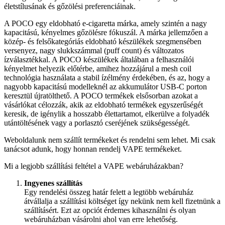
életstílusának és gőzölési preferenciáinak.
A POCO egy eldobható e-cigaretta márka, amely szintén a nagy
kapacitású, kényelmes gőzölésre fókuszál. A márka jellemzően a
közép- és felsőkategóriás eldobható készülékek szegmensében
versenyez, nagy slukkszámmal (puff count) és változatos
ízválasztékkal. A POCO készülékek általában a felhasználói
kényelmet helyezik előtérbe, amihez hozzájárul a mesh coil
technológia használata a stabil ízélmény érdekében, és az, hogy a
nagyobb kapacitású modelleknél az akkumulátor USB-C porton
keresztül újratölthető. A POCO termékek elsősorban azokat a
vásárlókat célozzák, akik az eldobható termékek egyszerűségét
keresik, de igénylik a hosszabb élettartamot, elkerülve a folyadék
utántöltésének vagy a porlasztó cseréjének szükségességét.
Weboldalunk nem szállít termékeket és rendelni sem lehet. Mi csak
tanácsot adunk, hogy honnan rendelj VAPE termékeket.
Mi a legjobb szállítási feltétel a VAPE webáruházakban?
Ingyenes szállítás
Egy rendelési összeg határ felett a legtöbb webáruház
átvállalja a szállítási költséget így nekünk nem kell fizetnünk a
szállításért. Ezt az opciót érdemes kihasználni és olyan
webáruházban vásárolni ahol van erre lehetőség.