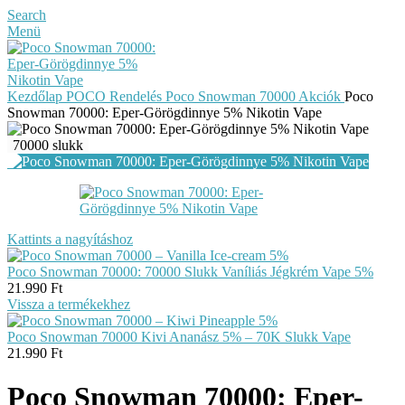
Search
Menü
Kezdőlap
POCO Rendelés
Poco Snowman 70000
Akciók
Poco
Snowman 70000: Eper-Görögdinnye 5% Nikotin Vape
70000 slukk
Kattints a nagyításhoz
Poco Snowman 70000: 70000 Slukk Vaníliás Jégkrém Vape 5%
21.990
Ft
Vissza a termékekhez
Poco Snowman 70000 Kivi Ananász 5% – 70K Slukk Vape
21.990
Ft
Poco Snowman 70000: Eper-