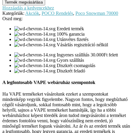
Termék megvásárlása
Hozzáadás a kedvencekhez
Kategóriák:
Akciók
,
POCO Rendelés
,
Poco Snowman 70000
Oszd meg:
Eredeti termék
100% garancia
Utánvétes fizetés
Vásárlás regisztráció nélkül
Ingyenes szállítás 30.000Ft felett
Gyors szállítás
Diszkrét csomagolás
Diszkrét feladó
A legfontosabb VAPE webáruház szempontok
Ha VAPE termékeket vásárolunk ezeket a szempontokat
mindenképp vegyük figyelembe. Nagyon fontos, hogy megbízható
cégtől vásároljunk, sokkal fontosabb mint, hogy a legolcsóbb
helyről, sajnos a VAPE termékeket hamisítják, így ha a többi
webáruházhoz képest töredék áron tudod megvásárolni a terméket
érdemes fontolóra venni, hogy valószínűleg nem eredeti, jó
minőségű terméket fogunk vásárolni. Az ár és az eredeti termék után
a legfontosabb, hogy legyen garancia, az eredeti termékek is