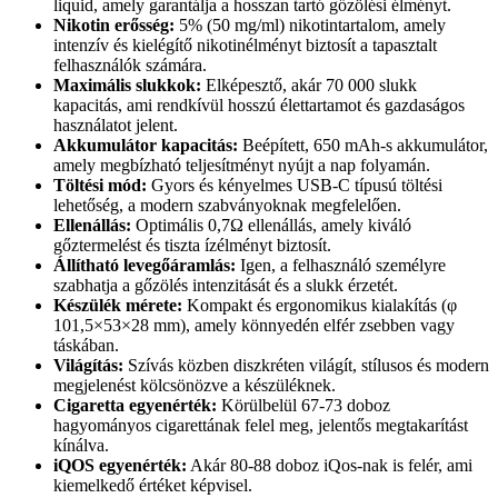
liquid, amely garantálja a hosszan tartó gőzölési élményt.
Nikotin erősség:
5% (50 mg/ml) nikotintartalom, amely
intenzív és kielégítő nikotinélményt biztosít a tapasztalt
felhasználók számára.
Maximális slukkok:
Elképesztő, akár 70 000 slukk
kapacitás, ami rendkívül hosszú élettartamot és gazdaságos
használatot jelent.
Akkumulátor kapacitás:
Beépített, 650 mAh-s akkumulátor,
amely megbízható teljesítményt nyújt a nap folyamán.
Töltési mód:
Gyors és kényelmes USB-C típusú töltési
lehetőség, a modern szabványoknak megfelelően.
Ellenállás:
Optimális 0,7Ω ellenállás, amely kiváló
gőztermelést és tiszta ízélményt biztosít.
Állítható levegőáramlás:
Igen, a felhasználó személyre
szabhatja a gőzölés intenzitását és a slukk érzetét.
Készülék mérete:
Kompakt és ergonomikus kialakítás (φ
101,5×53×28 mm), amely könnyedén elfér zsebben vagy
táskában.
Világítás:
Szívás közben diszkréten világít, stílusos és modern
megjelenést kölcsönözve a készüléknek.
Cigaretta egyenérték:
Körülbelül 67-73 doboz
hagyományos cigarettának felel meg, jelentős megtakarítást
kínálva.
iQOS egyenérték:
Akár 80-88 doboz iQos-nak is felér, ami
kiemelkedő értéket képvisel.