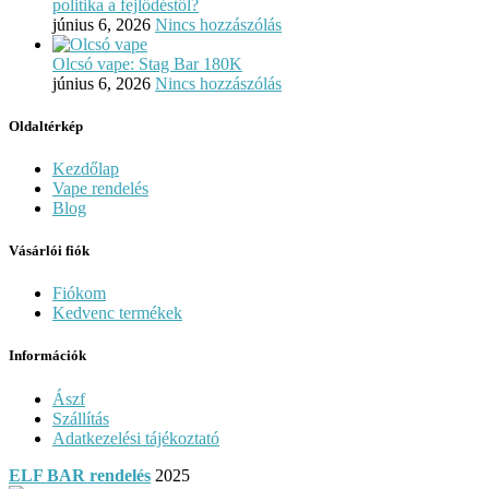
politika a fejlődéstől?
június 6, 2026
Nincs hozzászólás
Olcsó vape: Stag Bar 180K
június 6, 2026
Nincs hozzászólás
Oldaltérkép
Kezdőlap
Vape rendelés
Blog
Vásárlói fiók
Fiókom
Kedvenc termékek
Információk
Ászf
Szállítás
Adatkezelési tájékoztató
ELF BAR rendelés
2025