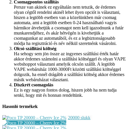
Csomagpontos szállítás
Persze van akinek ez egyáltalán nem tetszik, de érdemes
olyan cégtől rendelni akinél lehet ilyen opciót is választani,
hiszen a legtöbb esetben van a közelünkben már csomag
automata, ami a legtöbb esetben 0-24 használható vagyis
bármikor átvehetjük a csomagot nem kell igazodnunk a futár
munkarendjéhez, és akár hétvégén is kivehetjük a
csomagunkat az automatából, és ez a legbiztonságosabb
módja ha regisztráció és név nélkül szeretnénk vásárolni.
Olcsó szállítási költség
Ha sehogy sem jön össze az ingyenes szállítási érték határ
akkor érdemes számolni a szállítási költséggel és olyan VAPE
webshoppot választani amelyik olcsón szállít. A legtöbb
VAPE webáruház 1000-3000Ft közötti szállítási költséggel
dolgozik, ha ennél drágább a szállítási költség akkor érdemes
másik webáruházat választani.
Diszkrét csomagolás
Ez is egy nagyon fontos dolog, hiszen jobb ha nem tudja
senki, hogy mit és honnan rendeltünk.
Hasonló termékek
20000 slukk