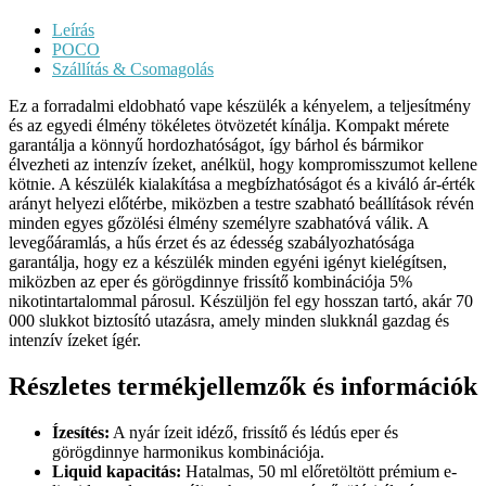
Leírás
POCO
Szállítás & Csomagolás
Ez a forradalmi eldobható vape készülék a kényelem, a teljesítmény
és az egyedi élmény tökéletes ötvözetét kínálja. Kompakt mérete
garantálja a könnyű hordozhatóságot, így bárhol és bármikor
élvezheti az intenzív ízeket, anélkül, hogy kompromisszumot kellene
kötnie. A készülék kialakítása a megbízhatóságot és a kiváló ár-érték
arányt helyezi előtérbe, miközben a testre szabható beállítások révén
minden egyes gőzölési élmény személyre szabhatóvá válik. A
levegőáramlás, a hűs érzet és az édesség szabályozhatósága
garantálja, hogy ez a készülék minden egyéni igényt kielégítsen,
miközben az eper és görögdinnye frissítő kombinációja 5%
nikotintartalommal párosul. Készüljön fel egy hosszan tartó, akár 70
000 slukkot biztosító utazásra, amely minden slukknál gazdag és
intenzív ízeket ígér.
Részletes termékjellemzők és információk
Ízesítés:
A nyár ízeit idéző, frissítő és lédús eper és
görögdinnye harmonikus kombinációja.
Liquid kapacitás:
Hatalmas, 50 ml előretöltött prémium e-