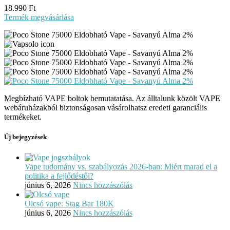
18.990
Ft
Termék megvásárlása
Megbízható VAPE boltok bemutatatása. Az álltalunk közölt VAPE
webáruházakból biztonságosan vásárolhatsz eredeti garanciális
termékeket.
Új bejegyzések
Vape tudomány vs. szabályozás 2026-ban: Miért marad el a
politika a fejlődéstől?
június 6, 2026
Nincs hozzászólás
Olcsó vape: Stag Bar 180K
június 6, 2026
Nincs hozzászólás