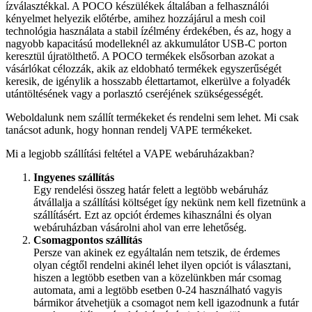
ízválasztékkal. A POCO készülékek általában a felhasználói
kényelmet helyezik előtérbe, amihez hozzájárul a mesh coil
technológia használata a stabil ízélmény érdekében, és az, hogy a
nagyobb kapacitású modelleknél az akkumulátor USB-C porton
keresztül újratölthető. A POCO termékek elsősorban azokat a
vásárlókat célozzák, akik az eldobható termékek egyszerűségét
keresik, de igénylik a hosszabb élettartamot, elkerülve a folyadék
utántöltésének vagy a porlasztó cseréjének szükségességét.
Weboldalunk nem szállít termékeket és rendelni sem lehet. Mi csak
tanácsot adunk, hogy honnan rendelj VAPE termékeket.
Mi a legjobb szállítási feltétel a VAPE webáruházakban?
Ingyenes szállítás
Egy rendelési összeg határ felett a legtöbb webáruház
átvállalja a szállítási költséget így nekünk nem kell fizetnünk a
szállításért. Ezt az opciót érdemes kihasználni és olyan
webáruházban vásárolni ahol van erre lehetőség.
Csomagpontos szállítás
Persze van akinek ez egyáltalán nem tetszik, de érdemes
olyan cégtől rendelni akinél lehet ilyen opciót is választani,
hiszen a legtöbb esetben van a közelünkben már csomag
automata, ami a legtöbb esetben 0-24 használható vagyis
bármikor átvehetjük a csomagot nem kell igazodnunk a futár