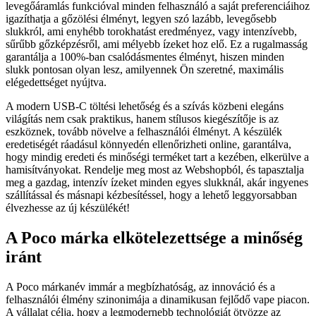
levegőáramlás funkcióval minden felhasználó a saját preferenciáihoz
igazíthatja a gőzölési élményt, legyen szó lazább, levegősebb
slukkról, ami enyhébb torokhatást eredményez, vagy intenzívebb,
sűrűbb gőzképzésről, ami mélyebb ízeket hoz elő. Ez a rugalmasság
garantálja a 100%-ban csalódásmentes élményt, hiszen minden
slukk pontosan olyan lesz, amilyennek Ön szeretné, maximális
elégedettséget nyújtva.
A modern USB-C töltési lehetőség és a szívás közbeni elegáns
világítás nem csak praktikus, hanem stílusos kiegészítője is az
eszköznek, tovább növelve a felhasználói élményt. A készülék
eredetiségét ráadásul könnyedén ellenőrizheti online, garantálva,
hogy mindig eredeti és minőségi terméket tart a kezében, elkerülve a
hamisítványokat. Rendelje meg most az Webshopból, és tapasztalja
meg a gazdag, intenzív ízeket minden egyes slukknál, akár ingyenes
szállítással és másnapi kézbesítéssel, hogy a lehető leggyorsabban
élvezhesse az új készülékét!
A Poco márka elkötelezettsége a minőség
iránt
A Poco márkanév immár a megbízhatóság, az innováció és a
felhasználói élmény szinonimája a dinamikusan fejlődő vape piacon.
A vállalat célja, hogy a legmodernebb technológiát ötvözze az