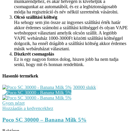
munkarendjéhez, és akár hétvégén is kivehetjük a
csomagunkat az automatából, és ez a legbiztonságosabb
módja ha regisztráció és név nélkül szeretnénk vásárolni.
Olcsó szállítási költség
Ha sehogy sem jön össze az ingyenes szállítási érték határ
akkor érdemes számolni a szállítási költséggel és olyan VAPE
webshoppot választani amelyik olcsón szállít. A legtöbb
VAPE webáruház 1000-3000Ft közötti szállítási költséggel
dolgozik, ha ennél drágább a szállítási költség akkor érdemes
másik webáruházat választani.
Diszkrét csomagolás
Ez is egy nagyon fontos dolog, hiszen jobb ha nem tudja
senki, hogy mit és honnan rendeltünk.
Hasonló termékek
30000 slukk
Gyors nézet
Hozzáadás a kedvencekhez
Poco SC 30000 – Banana Milk 5%
Raktáron