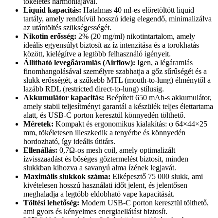
tökéletes harmóniájával.
Liquid kapacitás:
Hatalmas 40 ml-es előretöltött liquid
tartály, amely rendkívül hosszú ideig elegendő, minimalizálva
az utántöltés szükségességét.
Nikotin erősség:
2% (20 mg/ml) nikotintartalom, amely
ideális egyensúlyt biztosít az íz intenzitása és a torokhatás
között, kielégítve a legtöbb felhasználó igényeit.
Állítható levegőáramlás (Airflow):
Igen, a légáramlás
finomhangolásával személyre szabhatja a gőz sűrűségét és a
slukk erősségét, a szűkebb MTL (mouth-to-lung) élménytől a
lazább RDL (restricted direct-to-lung) stílusig.
Akkumulátor kapacitás:
Beépített 650 mAh-s akkumulátor,
amely stabil teljesítményt garantál a készülék teljes élettartama
alatt, és USB-C porton keresztül könnyedén tölthető.
Méretek:
Kompakt és ergonomikus kialakítás: φ 64×44×25
mm, tökéletesen illeszkedik a tenyérbe és könnyedén
hordozható, így ideális útitárs.
Ellenállás:
0,7Ω-os mesh coil, amely optimalizált
ízvisszaadást és bőséges gőztermelést biztosít, minden
slukkban kihozva a savanyú alma ízének legjavát.
Maximális slukkok száma:
Elképesztő 75 000 slukk, ami
kivételesen hosszú használati időt jelent, és jelentősen
meghaladja a legtöbb eldobható vape kapacitását.
Töltési lehetőség:
Modern USB-C porton keresztül tölthető,
ami gyors és kényelmes energiaellátást biztosít.