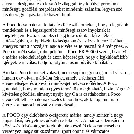
elegáns designnal és a kiváló ízvilággal, így kínálva prémium
minőségű gőzölési megoldásokat mindenki számára, legyen szó
kezdő vagy tapasztalt felhasználóról.
A Poco folyamatosan kutatja és fejleszti termékeit, hogy a legújabb
trendeknek és a legszigorúbb minőségi szabványoknak is
megfeleljen. Ez az elkötelezettség tükröződik a készülékek
tartósságában, a liquid-ek tisztaságában és az ízek intenzitásában,
amelyek mind hozzájárulnak a kivételes felhasználói élményhez. A
Poco termékcsalád, mint például a Poco FR 80000 széria, bizonyítja
a márka sokoldalúságát és azon képességét, hogy a legkülönfélébb
igényekre is választ adjon, folyamatosan bővítve kínálatát.
Amikor Poco terméket választ, nem csupán egy e-cigarettát vásárol,
hanem egy olyan márkába fektet, amely a felhasználói
elégedettséget és a kiváló minőséget helyezi előtérbe. A Poco
garantálja, hogy minden egyes termékük megbízható, biztonságos és
kivételes gőzölési élményt nyújt, így Ön is csatlakozhat a Poco
elégedett felhasználóinak széles táborához, akik nap mint nap
élvezik a márka innovatív megoldásait.
A POCO egy eldobható e-cigaretta márka, amely szintén a nagy
kapacitású, kényelmes gőzölésre fókuszál. A márka jellemzően a
közép- és felsőkategóriás eldobható készülékek szegmensében
versenyez, nagy slukkszámmal (puff count) és változatos