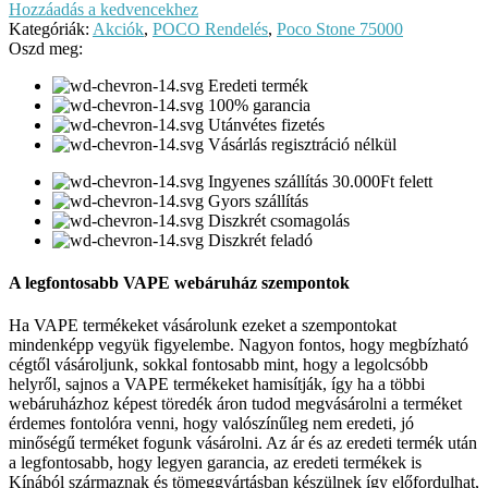
Hozzáadás a kedvencekhez
Kategóriák:
Akciók
,
POCO Rendelés
,
Poco Stone 75000
Oszd meg:
Eredeti termék
100% garancia
Utánvétes fizetés
Vásárlás regisztráció nélkül
Ingyenes szállítás 30.000Ft felett
Gyors szállítás
Diszkrét csomagolás
Diszkrét feladó
A legfontosabb VAPE webáruház szempontok
Ha VAPE termékeket vásárolunk ezeket a szempontokat
mindenképp vegyük figyelembe. Nagyon fontos, hogy megbízható
cégtől vásároljunk, sokkal fontosabb mint, hogy a legolcsóbb
helyről, sajnos a VAPE termékeket hamisítják, így ha a többi
webáruházhoz képest töredék áron tudod megvásárolni a terméket
érdemes fontolóra venni, hogy valószínűleg nem eredeti, jó
minőségű terméket fogunk vásárolni. Az ár és az eredeti termék után
a legfontosabb, hogy legyen garancia, az eredeti termékek is
Kínából származnak és tömeggyártásban készülnek így előfordulhat,