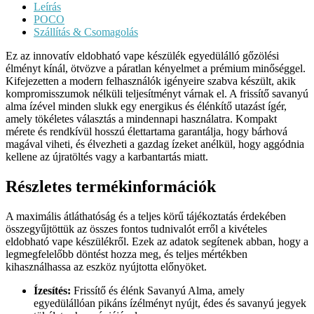
Leírás
POCO
Szállítás & Csomagolás
Ez az innovatív eldobható vape készülék egyedülálló gőzölési
élményt kínál, ötvözve a páratlan kényelmet a prémium minőséggel.
Kifejezetten a modern felhasználók igényeire szabva készült, akik
kompromisszumok nélküli teljesítményt várnak el. A frissítő savanyú
alma ízével minden slukk egy energikus és élénkítő utazást ígér,
amely tökéletes választás a mindennapi használatra. Kompakt
mérete és rendkívül hosszú élettartama garantálja, hogy bárhová
magával viheti, és élvezheti a gazdag ízeket anélkül, hogy aggódnia
kellene az újratöltés vagy a karbantartás miatt.
Részletes termékinformációk
A maximális átláthatóság és a teljes körű tájékoztatás érdekében
összegyűjtöttük az összes fontos tudnivalót erről a kivételes
eldobható vape készülékről. Ezek az adatok segítenek abban, hogy a
legmegfelelőbb döntést hozza meg, és teljes mértékben
kihasználhassa az eszköz nyújtotta előnyöket.
Ízesítés:
Frissítő és élénk Savanyú Alma, amely
egyedülállóan pikáns ízélményt nyújt, édes és savanyú jegyek