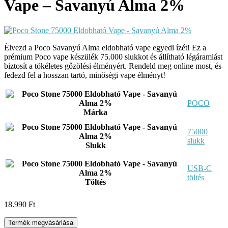
Vape – Savanyú Alma 2%
Élvezd a Poco Savanyú Alma eldobható vape egyedi ízét! Ez a
prémium Poco vape készülék 75.000 slukkot és állítható légáramlást
biztosít a tökéletes gőzölési élményért. Rendeld meg online most, és
fedezd fel a hosszan tartó, minőségi vape élményt!
POCO
Márka
75000
slukk
Slukk
USB-C
töltés
Töltés
18.990
Ft
Termék megvásárlása