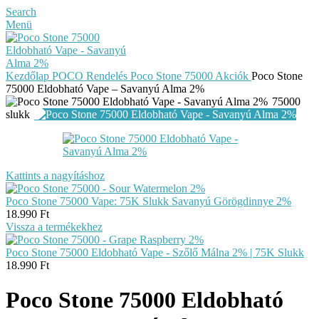
Search
Menü
Kezdőlap
POCO Rendelés
Poco Stone 75000
Akciók
Poco Stone
75000 Eldobható Vape – Savanyú Alma 2%
75000
slukk
Kattints a nagyításhoz
Poco Stone 75000 Vape: 75K Slukk Savanyú Görögdinnye 2%
18.990
Ft
Vissza a termékekhez
Poco Stone 75000 Eldobható Vape - Szőlő Málna 2% | 75K Slukk
18.990
Ft
Poco Stone 75000 Eldobható