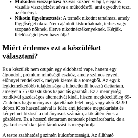
Működési visszajelzés:
Szívás közben világít, elegáns
vizuális visszajelzést adva a működésről, ami egyedivé teszi
az élményt.
Nikotin figyelmeztetés:
A termék nikotint tartalmaz, amely
függőséget okoz. Nem ajánlott kiskorúaknak, terhes vagy
szoptató nőknek, illetve nikotinérzékenyeknek. Kérjük,
felelősségteljesen használja!
Miért érdemes ezt a készüléket
választani?
Ez a készülék nem csupán egy eldobható vape, hanem egy
átgondolt, prémium minőségű eszköz, amely számos egyedi
előnnyel rendelkezik, melyek kiemelik a tömegből. Az egyik
legkiemelkedőbb tulajdonsága a hihetetlenül hosszú élettartam,
amelyet a 75 000 slukkos kapacitás garantál. Ez a mennyiség
rendkívül gazdaságos alternatívát kínál, hiszen megközelítőleg 69-
75 doboz hagyományos cigarettának felel meg, vagy akár 82-90
doboz iQos használatával is felér, ami jelentős megtakarítást és
kényelmet biztosít a dohányosok számára, akik áttérnének a
gőzölésre. Ez a hosszú élettartam nemcsak pénztárcabarát, de a
gyakori cserékkel járó fáradozást is megspórolja.
A testre szabhatóság szintén kulcsfontosságú. Az állítható