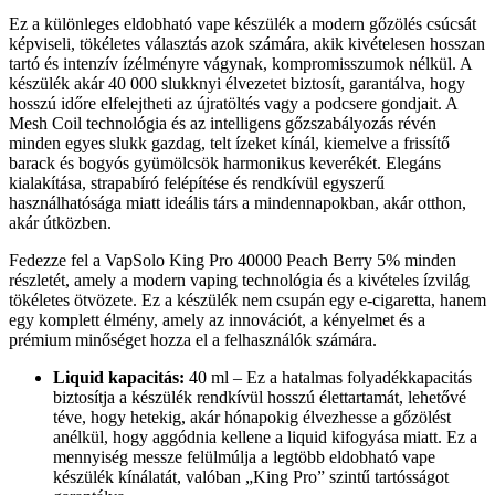
Ez a különleges eldobható vape készülék a modern gőzölés csúcsát
képviseli, tökéletes választás azok számára, akik kivételesen hosszan
tartó és intenzív ízélményre vágynak, kompromisszumok nélkül. A
készülék akár 40 000 slukknyi élvezetet biztosít, garantálva, hogy
hosszú időre elfelejtheti az újratöltés vagy a podcsere gondjait. A
Mesh Coil technológia és az intelligens gőzszabályozás révén
minden egyes slukk gazdag, telt ízeket kínál, kiemelve a frissítő
barack és bogyós gyümölcsök harmonikus keverékét. Elegáns
kialakítása, strapabíró felépítése és rendkívül egyszerű
használhatósága miatt ideális társ a mindennapokban, akár otthon,
akár útközben.
Fedezze fel a VapSolo King Pro 40000 Peach Berry 5% minden
részletét, amely a modern vaping technológia és a kivételes ízvilág
tökéletes ötvözete. Ez a készülék nem csupán egy e-cigaretta, hanem
egy komplett élmény, amely az innovációt, a kényelmet és a
prémium minőséget hozza el a felhasználók számára.
Liquid kapacitás:
40 ml – Ez a hatalmas folyadékkapacitás
biztosítja a készülék rendkívül hosszú élettartamát, lehetővé
téve, hogy hetekig, akár hónapokig élvezhesse a gőzölést
anélkül, hogy aggódnia kellene a liquid kifogyása miatt. Ez a
mennyiség messze felülmúlja a legtöbb eldobható vape
készülék kínálatát, valóban „King Pro” szintű tartósságot