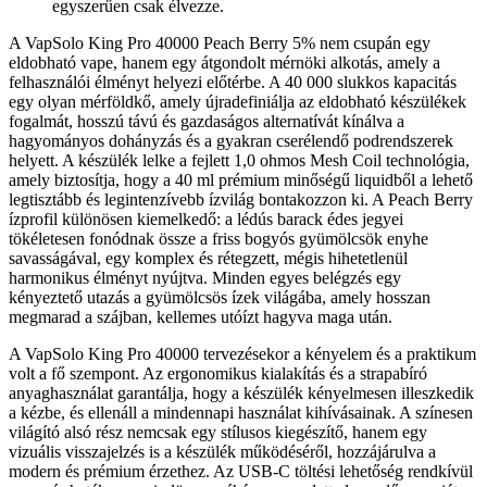
egyszerűen csak élvezze.
A VapSolo King Pro 40000 Peach Berry 5% nem csupán egy
eldobható vape, hanem egy átgondolt mérnöki alkotás, amely a
felhasználói élményt helyezi előtérbe. A 40 000 slukkos kapacitás
egy olyan mérföldkő, amely újradefiniálja az eldobható készülékek
fogalmát, hosszú távú és gazdaságos alternatívát kínálva a
hagyományos dohányzás és a gyakran cserélendő podrendszerek
helyett. A készülék lelke a fejlett 1,0 ohmos Mesh Coil technológia,
amely biztosítja, hogy a 40 ml prémium minőségű liquidből a lehető
legtisztább és legintenzívebb ízvilág bontakozzon ki. A Peach Berry
ízprofil különösen kiemelkedő: a lédús barack édes jegyei
tökéletesen fonódnak össze a friss bogyós gyümölcsök enyhe
savasságával, egy komplex és rétegzett, mégis hihetetlenül
harmonikus élményt nyújtva. Minden egyes belégzés egy
kényeztető utazás a gyümölcsös ízek világába, amely hosszan
megmarad a szájban, kellemes utóízt hagyva maga után.
A VapSolo King Pro 40000 tervezésekor a kényelem és a praktikum
volt a fő szempont. Az ergonomikus kialakítás és a strapabíró
anyaghasználat garantálja, hogy a készülék kényelmesen illeszkedik
a kézbe, és ellenáll a mindennapi használat kihívásainak. A színesen
világító alsó rész nemcsak egy stílusos kiegészítő, hanem egy
vizuális visszajelzés is a készülék működéséről, hozzájárulva a
modern és prémium érzethez. Az USB-C töltési lehetőség rendkívül