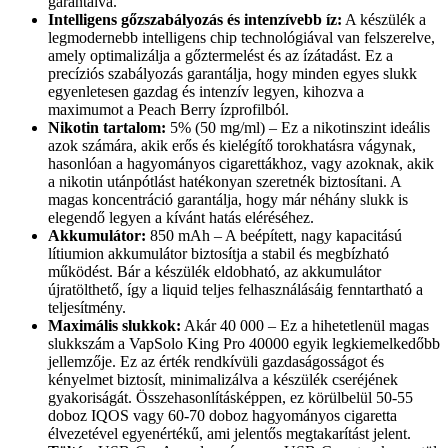
garantálva.
Intelligens gőzszabályozás és intenzívebb íz:
A készülék a
legmodernebb intelligens chip technológiával van felszerelve,
amely optimalizálja a gőztermelést és az ízátadást. Ez a
precíziós szabályozás garantálja, hogy minden egyes slukk
egyenletesen gazdag és intenzív legyen, kihozva a
maximumot a Peach Berry ízprofilból.
Nikotin tartalom:
5% (50 mg/ml) – Ez a nikotinszint ideális
azok számára, akik erős és kielégítő torokhatásra vágynak,
hasonlóan a hagyományos cigarettákhoz, vagy azoknak, akik
a nikotin utánpótlást hatékonyan szeretnék biztosítani. A
magas koncentráció garantálja, hogy már néhány slukk is
elegendő legyen a kívánt hatás eléréséhez.
Akkumulátor:
850 mAh – A beépített, nagy kapacitású
lítiumion akkumulátor biztosítja a stabil és megbízható
működést. Bár a készülék eldobható, az akkumulátor
újratölthető, így a liquid teljes felhasználásáig fenntartható a
teljesítmény.
Maximális slukkok:
Akár 40 000 – Ez a hihetetlenül magas
slukkszám a VapSolo King Pro 40000 egyik legkiemelkedőbb
jellemzője. Ez az érték rendkívüli gazdaságosságot és
kényelmet biztosít, minimalizálva a készülék cseréjének
gyakoriságát. Összehasonlításképpen, ez körülbelül 50-55
doboz IQOS vagy 60-70 doboz hagyományos cigaretta
élvezetével egyenértékű, ami jelentős megtakarítást jelent.