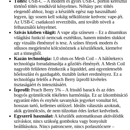
Töltés:
USB-C – A modern és gyors USB-C porton keresztül
történő töltés rendkívül kényelmes. Néhány perc töltés
elegendő ahhoz, hogy a készülék egész nap használható
legyen, így sosem kell sokáig nélkülöznie kedvenc vape-jét.
Az USB-C csatlakozó reverzibilis, ami tovább növeli a
felhasználói kényelmet.
Szívás közben világít:
A vape alja színesen – Ez a dinamikus
világítási funkció nemcsak esztétikus, hanem minden slukkot
egy vizuális élménnyé is tesz. A színes fények modern és
stílusos megjelenést kölcsönöznek a készüléknek, kiemelve
azt a tömegből.
Kazán technológia:
1,0 ohm-os Mesh Coil – A hálótekercs
technológia forradalmasítja a gőzölés élményét. A Mesh Coil
nagyobb felületen érintkezik a liquiddel, ami egyenletesebb
hőeloszlást és gazdagabb, tisztább ízeket eredményez. Ez a
technológia felelős a Peach Berry ízprofil kivételes
tisztaságáért és intenzitásáért.
Ízprofil:
Peach Berry 5% – A frissítő barack és az édes
bogyós gyümölcsök tökéletes harmóniája. Ez az ízkombináció
egyaránt édes és enyhén savanykás jegyeket vonultat fel,
hosszan tartó, kellemes utóízzel. Ideális választás azoknak,
akik gyümölcsös, de nem túlzottan édes ízeket kedvelnek.
Egyszerű használat:
A készülék automatikusan aktiválódik
szíváskor, nincs szükség gombokra vagy bonyolult
beállításokra. Nincs patroncsere, nincs porlasztócsere –