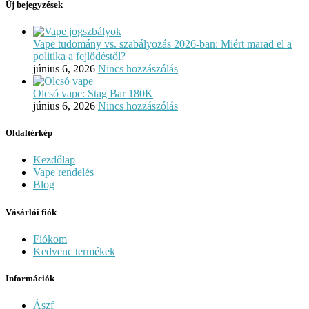
Új bejegyzések
Vape tudomány vs. szabályozás 2026-ban: Miért marad el a
politika a fejlődéstől?
június 6, 2026
Nincs hozzászólás
Olcsó vape: Stag Bar 180K
június 6, 2026
Nincs hozzászólás
Oldaltérkép
Kezdőlap
Vape rendelés
Blog
Vásárlói fiók
Fiókom
Kedvenc termékek
Információk
Ászf