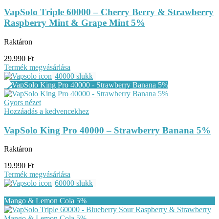
VapSolo Triple 60000 – Cherry Berry & Strawberry
Raspberry Mint & Grape Mint 5%
Raktáron
29.990
Ft
Termék megvásárlása
40000 slukk
Gyors nézet
Hozzáadás a kedvencekhez
VapSolo King Pro 40000 – Strawberry Banana 5%
Raktáron
19.990
Ft
Termék megvásárlása
60000 slukk