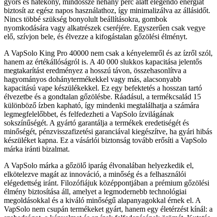
gyors és hatékony, mindössze néhány perc alatt elegendő energiát
biztosít az egész napos használathoz, így minimalizálva az állásidőt.
Nincs többé szükség bonyolult beállításokra, gombok
nyomkodására vagy alkatrészek cseréjére. Egyszerűen csak vegye
elő, szívjon bele, és élvezze a kifogástalan gőzölési élményt.
A VapSolo King Pro 40000 nem csak a kényelemről és az ízről szól,
hanem az értékállóságról is. A 40 000 slukkos kapacitása jelentős
megtakarítást eredményez a hosszú távon, összehasonlítva a
hagyományos dohánytermékekkel vagy más, alacsonyabb
kapacitású vape készülékekkel. Ez egy befektetés a hosszan tartó
élvezetbe és a gondtalan gőzölésbe. Ráadásul, a termékcsalád 15
különböző ízben kapható, így mindenki megtalálhatja a számára
legmegfelelőbbet, és felfedezheti a VapSolo ízvilágának
sokszínűségét. A gyártó garantálja a termékek eredetiségét és
minőségét, pénzvisszafizetési garanciával kiegészítve, ha gyári hibás
készüléket kapna. Ez a vásárlói biztonság tovább erősíti a VapSolo
márka iránti bizalmat.
A VapSolo márka a gőzölő iparág élvonalában helyezkedik el,
elkötelezve magát az innováció, a minőség és a felhasználói
elégedettség iránt. Filozófiájuk középpontjában a prémium gőzölési
élmény biztosítása áll, amelyet a legmodernebb technológiai
megoldásokkal és a kiváló minőségű alapanyagokkal érnek el. A
VapSolo nem csupán termékeket gyárt, hanem egy életérzést kínál: a