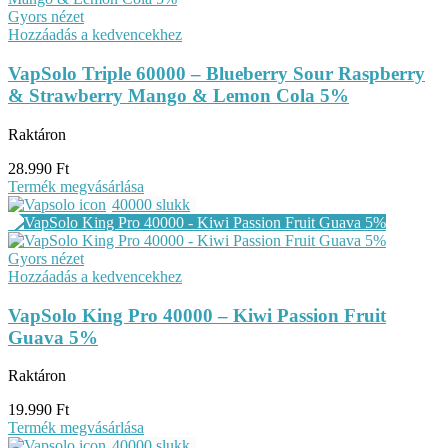
Gyors nézet
Hozzáadás a kedvencekhez
VapSolo Triple 60000 – Blueberry Sour Raspberry
& Strawberry Mango & Lemon Cola 5%
Raktáron
28.990
Ft
Termék megvásárlása
40000 slukk
Gyors nézet
Hozzáadás a kedvencekhez
VapSolo King Pro 40000 – Kiwi Passion Fruit
Guava 5%
Raktáron
19.990
Ft
Termék megvásárlása
40000 slukk