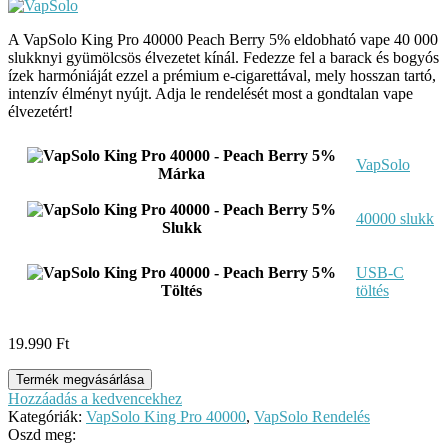
A VapSolo King Pro 40000 Peach Berry 5% eldobható vape 40 000
slukknyi gyümölcsös élvezetet kínál. Fedezze fel a barack és bogyós
ízek harmóniáját ezzel a prémium e-cigarettával, mely hosszan tartó,
intenzív élményt nyújt. Adja le rendelését most a gondtalan vape
élvezetért!
VapSolo
Márka
40000 slukk
Slukk
USB-C
Töltés
töltés
19.990
Ft
Termék megvásárlása
Hozzáadás a kedvencekhez
Kategóriák:
VapSolo King Pro 40000
,
VapSolo Rendelés
Oszd meg: