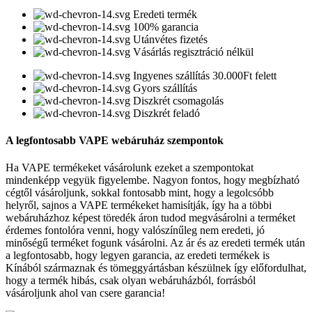
Eredeti termék
100% garancia
Utánvétes fizetés
Vásárlás regisztráció nélkül
Ingyenes szállítás 30.000Ft felett
Gyors szállítás
Diszkrét csomagolás
Diszkrét feladó
A legfontosabb VAPE webáruház szempontok
Ha VAPE termékeket vásárolunk ezeket a szempontokat
mindenképp vegyük figyelembe. Nagyon fontos, hogy megbízható
cégtől vásároljunk, sokkal fontosabb mint, hogy a legolcsóbb
helyről, sajnos a VAPE termékeket hamisítják, így ha a többi
webáruházhoz képest töredék áron tudod megvásárolni a terméket
érdemes fontolóra venni, hogy valószínűleg nem eredeti, jó
minőségű terméket fogunk vásárolni. Az ár és az eredeti termék után
a legfontosabb, hogy legyen garancia, az eredeti termékek is
Kínából származnak és tömeggyártásban készülnek így előfordulhat,
hogy a termék hibás, csak olyan webáruházból, forrásból
vásároljunk ahol van csere garancia!