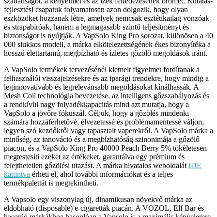
szabadságot, a kényelmet és az ízek felfedezésének örömét. Kutatás-
fejlesztési csapatuk folyamatosan azon dolgozik, hogy olyan
eszközöket hozzanak létre, amelyek nemcsak esztétikailag vonzóak
és strapabíróak, hanem a legmagasabb szintű teljesítményt és
biztonságot is nyújtják. A VapSolo King Pro sorozat, különösen a 40
000 slukkos modell, a márka elkötelezettségének ékes bizonyítéka a
hosszú élettartamú, megbízható és ízletes gőzölő megoldások iránt.
A VapSolo termékek tervezésénél kiemelt figyelmet fordítanak a
felhasználói visszajelzésekre és az iparági trendekre, hogy mindig a
leginnovatívabb és legrelevánsabb megoldásokat kínálhassák. A
Mesh Coil technológia bevezetése, az intelligens gőzszabályozás és
a rendkívül nagy folyadékkapacitás mind azt mutatja, hogy a
VapSolo a jövőre fókuszál. Céljuk, hogy a gőzölés mindenki
számára hozzáférhetővé, élvezetessé és problémamentessé váljon,
legyen szó kezdőkről vagy tapasztalt vaperekről. A VapSolo márka a
minőség, az innováció és a megbízhatóság szinonimája a gőzölő
piacon, és a VapSolo King Pro 40000 Peach Berry 5% tökéletesen
megtestesíti ezeket az értékeket, garantálva egy prémium és
felejthetetlen gőzölési utazást. A márka hivatalos weboldalát
IDE
kattintva
érheti el, ahol további információkat és a teljes
termékpalettát is megtekintheti.
A Vapsolo egy viszonylag új, dinamikusan növekvő márka az
eldobható (disposable) e-cigaretták piacán. A VOZOL, Elf Bar és
hasonló márkákhoz hasonlóan a Vapsolo is a maximális kényelemre