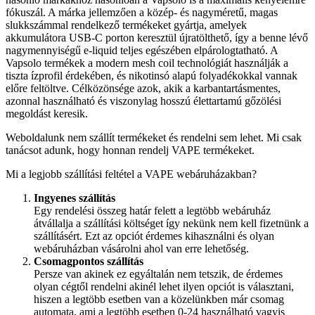
fókuszál. A márka jellemzően a közép- és nagyméretű, magas
slukkszámmal rendelkező termékeket gyártja, amelyek
akkumulátora USB-C porton keresztül újratölthető, így a benne lévő
nagymennyiségű e-liquid teljes egészében elpárologtatható. A
Vapsolo termékek a modern mesh coil technológiát használják a
tiszta ízprofil érdekében, és nikotinsó alapú folyadékokkal vannak
előre feltöltve. Célközönsége azok, akik a karbantartásmentes,
azonnal használható és viszonylag hosszú élettartamú gőzölési
megoldást keresik.
Weboldalunk nem szállít termékeket és rendelni sem lehet. Mi csak
tanácsot adunk, hogy honnan rendelj VAPE termékeket.
Mi a legjobb szállítási feltétel a VAPE webáruházakban?
Ingyenes szállítás
Egy rendelési összeg határ felett a legtöbb webáruház
átvállalja a szállítási költséget így nekünk nem kell fizetnünk a
szállításért. Ezt az opciót érdemes kihasználni és olyan
webáruházban vásárolni ahol van erre lehetőség.
Csomagpontos szállítás
Persze van akinek ez egyáltalán nem tetszik, de érdemes
olyan cégtől rendelni akinél lehet ilyen opciót is választani,
hiszen a legtöbb esetben van a közelünkben már csomag
automata, ami a legtöbb esetben 0-24 használható vagyis