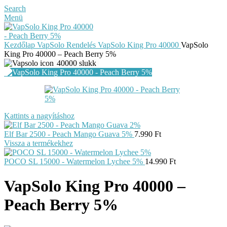
Search
Menü
Kezdőlap
VapSolo Rendelés
VapSolo King Pro 40000
VapSolo
King Pro 40000 – Peach Berry 5%
40000 slukk
Kattints a nagyításhoz
Elf Bar 2500 - Peach Mango Guava 5%
7.990
Ft
Vissza a termékekhez
POCO SL 15000 - Watermelon Lychee 5%
14.990
Ft
VapSolo King Pro 40000 –
Peach Berry 5%