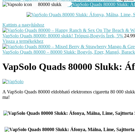
80000 slukk
Kattints a nagyításhoz
VapSolo Quads 80000: 80000 slukk! Trópusi-Bogyós Ízek, 5%
24.9
Vissza a termékekhez
VapSolo Quads 80000 – 80000 Slukk: Bogyós, Eper, Mangó, Barack
VapSolo Quads 80000 Slukk: Áf
A VapSolo Quads 80000 eldobható elektromos cigaretta 80 000 slukkal
ma!