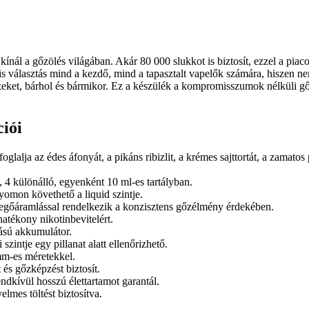
kínál a gőzölés világában. Akár 80 000 slukkot is biztosít, ezzel a piac
s választás mind a kezdő, mind a tapasztalt vapelők számára, hiszen nem
zeket, bárhol és bármikor. Ez a készülék a kompromisszumok nélküli gő
ciói
lja az édes áfonyát, a pikáns ribizlit, a krémes sajttortát, a zamatos 
4 különálló, egyenként 10 ml-es tartályban.
yomon követhető a liquid szintje.
vegőáramlással rendelkezik a konzisztens gőzélmény érdekében.
atékony nikotinbevitelért.
ású akkumulátor.
szintje egy pillanat alatt ellenőrizhető.
m-es méretekkel.
 és gőzképzést biztosít.
ndkívül hosszú élettartamot garantál.
mes töltést biztosítva.