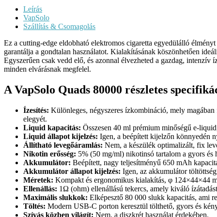
Leírás
VapSolo
Szállítás & Csomagolás
Ez a cutting-edge eldobható elektromos cigaretta egyedülálló élményt 
garantálja a gondtalan használatot. Kialakításának köszönhetően ideáli
Egyszerűen csak vedd elő, és azonnal élvezheted a gazdag, intenzív í
minden elvárásnak megfelel.
A VapSolo Quads 80000 részletes specifiká
Ízesítés:
Különleges, négyszeres ízkombináció, mely magában fogla
elegyét.
Liquid kapacitás:
Összesen 40 ml prémium minőségű e-liquid, 
Liquid állapot kijelzés:
Igen, a beépített kijelzőn könnyedén n
Állítható levegőáramlás:
Nem, a készülék optimalizált, fix le
Nikotin erősség:
5% (50 mg/ml) nikotinsó tartalom a gyors és h
Akkumulátor:
Beépített, nagy teljesítményű 650 mAh kapacit
Akkumulátor állapot kijelzés:
Igen, az akkumulátor töltöttségi 
Méretek:
Kompakt és ergonomikus kialakítás, φ 124×44×44 m
Ellenállás:
1Ω (ohm) ellenállású tekercs, amely kiváló ízátadást
Maximális slukkok:
Elképesztő 80 000 slukk kapacitás, ami re
Töltés:
Modern USB-C porton keresztül tölthető, gyors és kényel
Szívás közben világít:
Nem, a diszkrét használat érdekében.