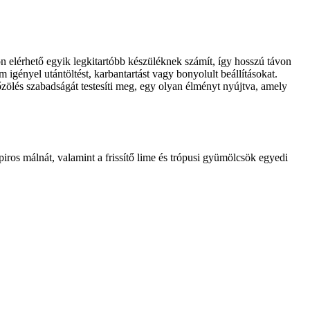
on elérhető egyik legkitartóbb készüléknek számít, így hosszú távon
 igényel utántöltést, karbantartást vagy bonyolult beállításokat.
zölés szabadságát testesíti meg, egy olyan élményt nyújtva, amely
piros málnát, valamint a frissítő lime és trópusi gyümölcsök egyedi