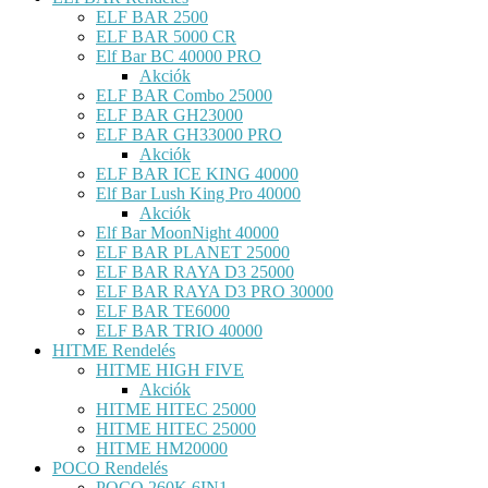
ELF BAR 2500
ELF BAR 5000 CR
Elf Bar BC 40000 PRO
Akciók
ELF BAR Combo 25000
ELF BAR GH23000
ELF BAR GH33000 PRO
Akciók
ELF BAR ICE KING 40000
Elf Bar Lush King Pro 40000
Akciók
Elf Bar MoonNight 40000
ELF BAR PLANET 25000
ELF BAR RAYA D3 25000
ELF BAR RAYA D3 PRO 30000
ELF BAR TE6000
ELF BAR TRIO 40000
HITME Rendelés
HITME HIGH FIVE
Akciók
HITME HITEC 25000
HITME HITEC 25000
HITME HM20000
POCO Rendelés
POCO 260K 6IN1