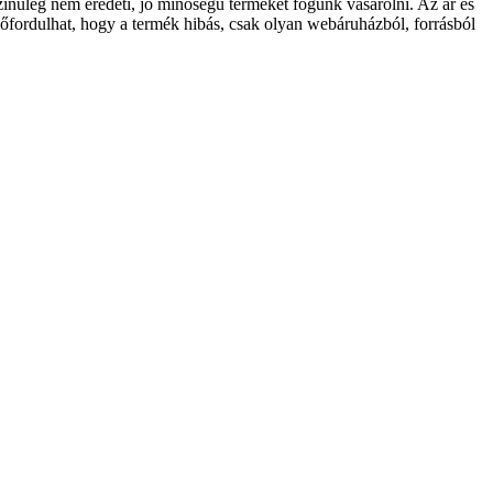
ínűleg nem eredeti, jó minőségű terméket fogunk vásárolni. Az ár és
lőfordulhat, hogy a termék hibás, csak olyan webáruházból, forrásból