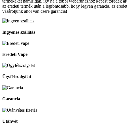
termékeket hamisítják, így ha a többi webáruházhoz képest töredék ár
az eredeti termék után a legfontosabb, hogy legyen garancia, az ered
vásároljunk ahol van csere garancia!
Ingyenes szállítás
Eredeti Vape
Ügyfélszolgálat
Garancia
Utánvét