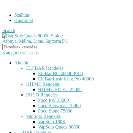
ELF BAR RENDELÉS GYORS KISZÁLLÍTÁSSAL...
Szállítás
Kapcsolat
Search
Kategória választás
Akciók
ELFBAR Rendelés
Elf Bar BC 40000 PRO
Elf Bar Lush King Pro 40000
HITME Rendelés
HITME HITEC 25000
POCO Rendelés
Poco PW 38000
Poco Snowman 70000
Poco Stone 75000
VapSolo Rendelés
VapSolo 180K
VapSolo Quads 80000
ELFBAR Rendelés