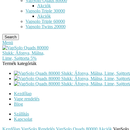
VapSolo Quads 80000
Akciók
Vapsolo Triple 30000
Akciók
Vapsolo Triple 60000
Vapsolo Twins 20000
Search
Menü
Termék kategóriák
Kezdőlap
Vape rendelés
Blog
Szállítás
Kapcsolat
Kezdőlap
VapSolo Rendelés
VapSolo Quads 80000
Akciók
VapSolo 