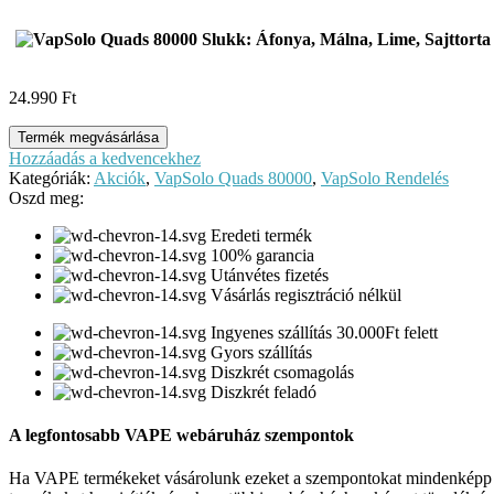
24.990
Ft
Termék megvásárlása
Hozzáadás a kedvencekhez
Kategóriák:
Akciók
,
VapSolo Quads 80000
,
VapSolo Rendelés
Oszd meg:
Eredeti termék
100% garancia
Utánvétes fizetés
Vásárlás regisztráció nélkül
Ingyenes szállítás 30.000Ft felett
Gyors szállítás
Diszkrét csomagolás
Diszkrét feladó
A legfontosabb VAPE webáruház szempontok
Ha VAPE termékeket vásárolunk ezeket a szempontokat mindenképp ve