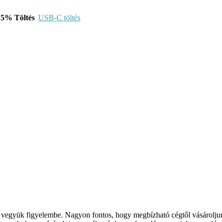
Töltés
USB-C töltés
gyük figyelembe. Nagyon fontos, hogy megbízható cégtől vásároljunk