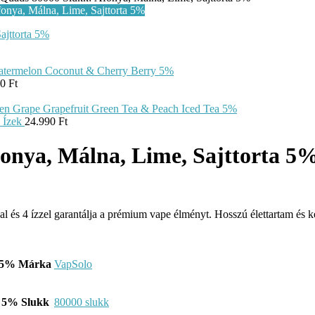
90
Ft
 Ízek
24.990
Ft
onya, Málna, Lime, Sajttorta 5
 és 4 ízzel garantálja a prémium vape élményt. Hosszú élettartam és 
Márka
VapSolo
Slukk
80000 slukk