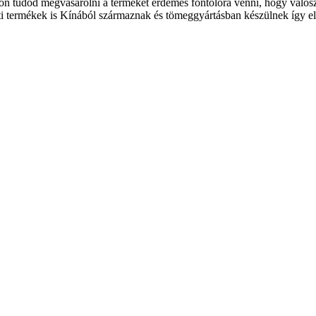
on tudod megvásárolni a terméket érdemes fontolóra venni, hogy valósz
eti termékek is Kínából származnak és tömeggyártásban készülnek így e